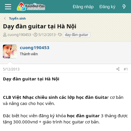
Đăng nhập
Đăng ký
Tuyển sinh
Dạy đàn guitar tại Hà Nội
T
N
T
cuong190453
5/12/2013
dạy đàn guitar
á
g
ừ
c
à
k
cuong190453
g
y
h
Thành viên
i
đ
ó
ả
ă
a
n
5/12/2013
#1
g
Dạy đàn guitar tại Hà Nội
CLB Việt Nhạc chiêu sinh các lớp học đàn Guita
r cơ bản
và nâng cao cho học viên.
Đặc biệt học viên đăng ký khóa
học đàn guitar
3 tháng được
tặng 300.000vnd + giáo trình học guitar cơ bản.