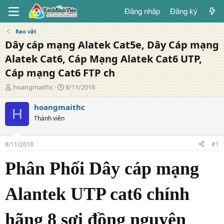
Đăng nhập
Đăng ký
Rao vặt
Dây cáp mạng Alatek Cat5e, Dây Cáp mạng
Alatek Cat6, Cáp Mạng Alatek Cat6 UTP,
Cáp mạng Cat6 FTP ch
T
N
hoangmaithc
8/11/2018
á
g
c
à
hoangmaithc
H
g
y
Thành viên
i
đ
ả
ă
n
8/11/2018
#1
g
Phân Phối Dây cáp mạng
Alantek UTP cat6 chính
hãng 8 sợi đồng nguyên