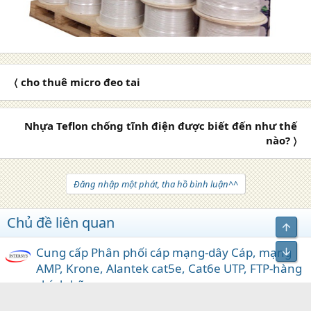
〈 cho thuê micro đeo tai
Nhựa Teflon chống tĩnh điện được biết đến như thế
nào? 〉
Đăng nhập một phát, tha hồ bình luận^^
Chủ đề liên quan
Top
Bot
Cung cấp Phân phối cáp mạng-dây Cáp, mạng
AMP, Krone, Alantek cat5e, Cat6e UTP, FTP-hàng
chính hãng
intersysvn
Rao vặt
Trả lời
0
15/5/2017