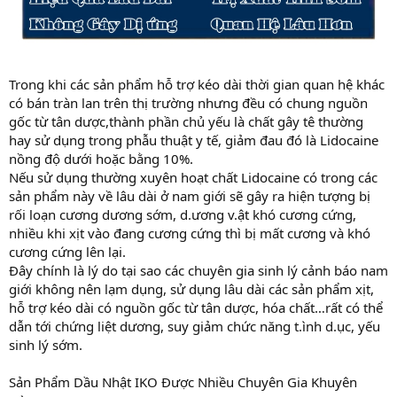
Trong khi các sản phẩm hỗ trợ kéo dài thời gian quan hệ khác
có bán tràn lan trên thị trường nhưng đều có chung nguồn
gốc từ tân dược,thành phần chủ yếu là chất gây tê thường
hay sử dụng trong phẫu thuật y tế, giảm đau đó là Lidocaine
nồng độ dưới hoặc bằng 10%.
Nếu sử dụng thường xuyên hoạt chất Lidocaine có trong các
sản phẩm này về lâu dài ở nam giới sẽ gây ra hiện tượng bị
rối loạn cương dương sớm, d.ương v.ật khó cương cứng,
nhiều khi xịt vào đang cương cứng thì bị mất cương và khó
cương cứng lên lại.
Đây chính là lý do tại sao các chuyên gia sinh lý cảnh báo nam
giới không nên lạm dụng, sử dụng lâu dài các sản phẩm xịt,
hỗ trợ kéo dài có nguồn gốc từ tân dược, hóa chất…rất có thể
dẫn tới chứng liệt dương, suy giảm chức năng t.ình d.ục, yếu
sinh lý sớm.
Sản Phẩm Dầu Nhật IKO Được Nhiều Chuyên Gia Khuyên