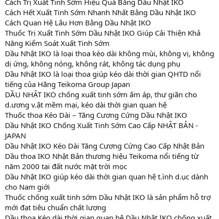
Cách Trị Xuất Tinh Sớm Hiệu Quả Bằng Dầu Nhật IKO
Cách Hết Xuất Tinh Sớm Nhanh Nhất Bằng Dầu Nhật IKO
Cách Quan Hệ Lâu Hơn Bằng Dầu Nhật IKO
Thuốc Trị Xuất Tinh Sớm Dầu Nhật IKO Giúp Cải Thiện Khả
Năng Kiểm Soát Xuất Tinh Sớm
Dầu Nhật IKO là loại thoa kéo dài không mùi, không vị, không
dị ứng, không nóng, không rát, không tác dụng phụ
Dầu Nhật IKO là loại thoa giúp kéo dài thời gian QHTD nổi
tiếng của Hãng Teikoma Group Japan
DẦU NHẬT IKO chống xuất tinh sớm ấm áp, thư giãn cho
d.ương v.ật mềm mại, kéo dài thời gian quan hệ
Thuốc thoa Kéo Dài – Tăng Cương Cứng Dầu Nhật IKO
Dầu Nhật IKO Chống Xuất Tinh Sớm Cao Cấp NHẬT BẢN -
JAPAN
Dầu Nhật IKO Kéo Dài Tăng Cương Cứng Cao Cấp Nhật Bản
Dầu thoa IKO Nhật Bản thương hiệu Teikoma nổi tiếng từ
năm 2000 tại đất nước mặt trời mọc
Dầu Nhật IKO giúp kéo dài thời gian quan hệ t.ình d.ục dành
cho Nam giới
Thuốc chống xuất tinh sớm Dầu Nhật IKO là sản phẩm hỗ trợ
mới đạt tiêu chuẩn chất lượng
Dầu thoa Kéo dài thời gian quan hệ Dầu Nhật IKO chống xuất