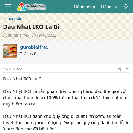
Đăng nhập
Đăng ký
Rao vặt
Dau Nhat IKO La Gi
T
N
gurabialfre5
19/10/2022
á
g
c
à
gurabialfre5
g
y
Thành viên
i
đ
ả
ă
n
19/10/2022
#1
g
Dau Nhat IKO La Gi
Dầu Nhật IKO Là sản phẩm tiên phong hàng đầu thế giới với
chiết xuất hoàn toàn 100% từ các loại thảo dược thiên nhiên
quý hiếm tạo ra
Dầu Nhật IKO dành cho quý ông bị xuất tinh sớm, an toàn
tuyệt đối cho người sử dụng. Giúp các quý ông đánh tan lỗi lo
“chưa đến chợ đã hết tiền”…