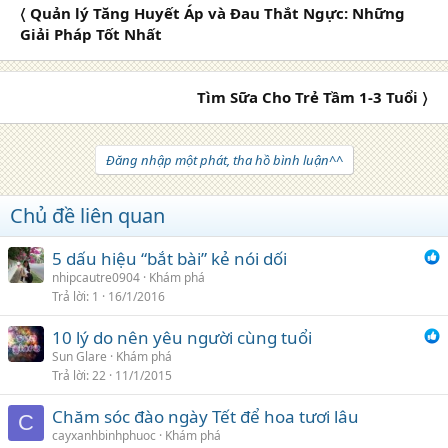
〈 Quản lý Tăng Huyết Áp và Đau Thắt Ngực: Những
Giải Pháp Tốt Nhất
Tìm Sữa Cho Trẻ Tầm 1-3 Tuổi 〉
Đăng nhập một phát, tha hồ bình luận^^
Chủ đề liên quan
5 dấu hiệu “bắt bài” kẻ nói dối
nhipcautre0904
Khám phá
Trả lời
1
16/1/2016
10 lý do nên yêu người cùng tuổi
Sun Glare
Khám phá
Trả lời
22
11/1/2015
Chăm sóc đào ngày Tết để hoa tươi lâu
C
cayxanhbinhphuoc
Khám phá