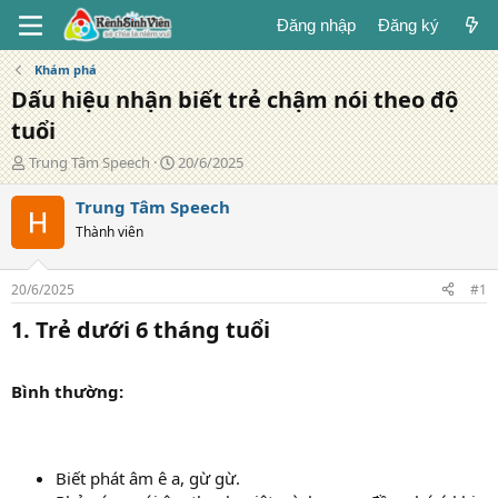
Đăng nhập
Đăng ký
Khám phá
Dấu hiệu nhận biết trẻ chậm nói theo độ
tuổi
T
N
Trung Tâm Speech
20/6/2025
á
g
c
à
Trung Tâm Speech
g
y
Thành viên
i
đ
ả
ă
n
20/6/2025
#1
g
1. Trẻ dưới 6 tháng tuổi
Bình thường:
Biết phát âm ê a, gừ gừ.