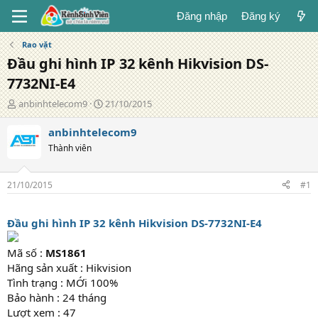
Đăng nhập
Đăng ký
Rao vặt
Đầu ghi hình IP 32 kênh Hikvision DS-
7732NI-E4
T
N
anbinhtelecom9
21/10/2015
á
g
c
à
anbinhtelecom9
g
y
Thành viên
i
đ
ả
ă
n
21/10/2015
#1
g
Đầu ghi hình IP 32 kênh Hikvision DS-7732NI-E4
Mã số :
MS1861
Hãng sản xuất : Hikvision
Tình trạng : MỚi 100%
Bảo hành : 24 tháng
Lượt xem : 47