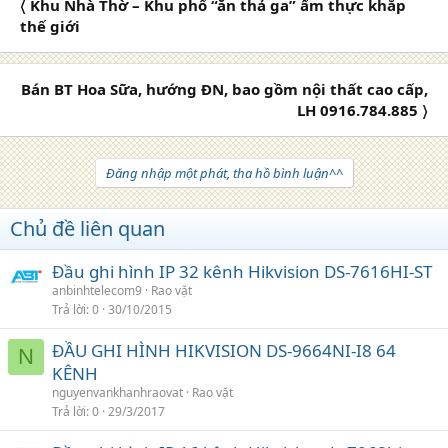
〈 Khu Nhà Thờ – Khu phố “ăn thả ga” ẩm thực khắp
thế giới
Bán BT Hoa Sữa, hướng ĐN, bao gồm nội thất cao cấp,
LH 0916.784.885 〉
Đăng nhập một phát, tha hồ bình luận^^
Chủ đề liên quan
Đầu ghi hình IP 32 kênh Hikvision DS-7616HI-ST
anbinhtelecom9
Rao vặt
Trả lời
0
30/10/2015
ĐẦU GHI HÌNH HIKVISION DS-9664NI-I8 64
N
KÊNH
nguyenvankhanhraovat
Rao vặt
Trả lời
0
29/3/2017