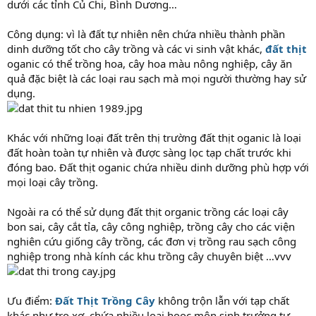
dưới các tỉnh Củ Chi, Bình Dương…
Công dụng: vì là đất tự nhiên nên chứa nhiều thành phần
dinh dưỡng tốt cho cây trồng và các vi sinh vật khác,
đất thịt
oganic có thể trồng hoa, cây hoa màu nông nghiệp, cây ăn
quả đặc biệt là các loại rau sạch mà mọi người thường hay sử
dụng.
Khác với những loại đất trên thị trường đất thịt oganic là loại
đất hoàn toàn tự nhiên và được sàng lọc tạp chất trước khi
đóng bao. Đất thịt oganic chứa nhiều dinh dưỡng phù hợp với
mọi loại cây trồng.
Ngoài ra có thể sử dụng đất thịt organic trồng các loại cây
bon sai, cây cắt tỉa, cây công nghiệp, trồng cây cho các viện
nghiên cứu giống cây trồng, các đơn vị trồng rau sạch công
nghiệp trong nhà kính các khu trồng cây chuyên biệt …vvv
Ưu điểm:
Đất Thịt Trồng Cây
không trộn lẫn với tạp chất
khác như tro xơ, chứa nhiều loại hooc môn sinh trưởng tự