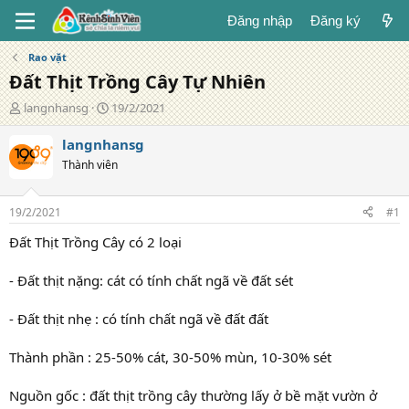
Đăng nhập
Đăng ký
Rao vặt
Đất Thịt Trồng Cây Tự Nhiên
T
N
langnhansg
19/2/2021
á
g
c
à
langnhansg
g
y
Thành viên
i
đ
ả
ă
n
19/2/2021
#1
g
Đất Thịt Trồng Cây có 2 loại
- Đất thịt nặng: cát có tính chất ngã về đất sét
- Đất thịt nhẹ : có tính chất ngã về đất đất
Thành phần : 25-50% cát, 30-50% mùn, 10-30% sét
Nguồn gốc : đất thịt trồng cây thường lấy ở bề mặt vườn ở