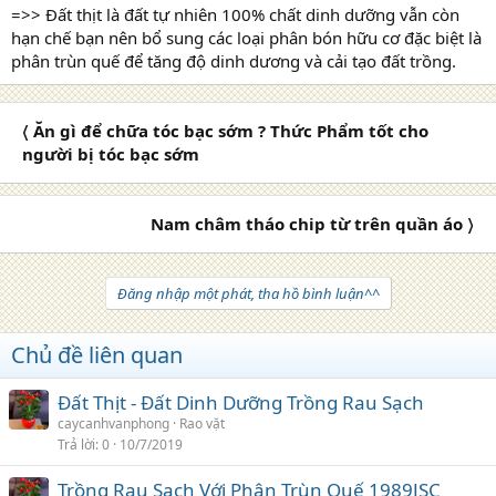
=>> Đất thịt là đất tự nhiên 100% chất dinh dưỡng vẫn còn
hạn chế bạn nên bổ sung các loại phân bón hữu cơ đặc biệt là
phân trùn quế để tăng độ dinh dương và cải tạo đất trồng.
〈 Ăn gì để chữa tóc bạc sớm ? Thức Phẩm tốt cho
người bị tóc bạc sớm
Nam châm tháo chip từ trên quần áo 〉
Đăng nhập một phát, tha hồ bình luận^^
Chủ đề liên quan
Đất Thịt - Đất Dinh Dưỡng Trồng Rau Sạch
caycanhvanphong
Rao vặt
Trả lời
0
10/7/2019
Trồng Rau Sạch Với Phân Trùn Quế 1989JSC