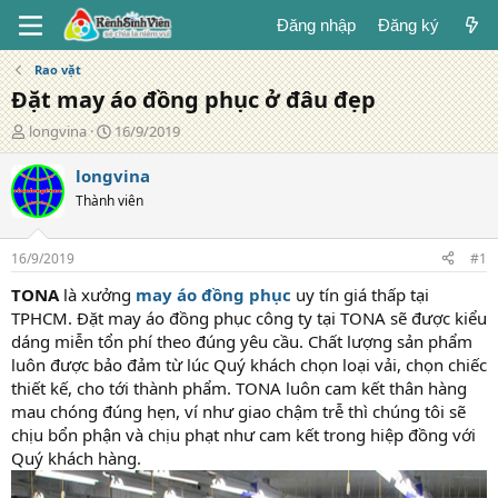
Đăng nhập
Đăng ký
Rao vặt
Đặt may áo đồng phục ở đâu đẹp
T
N
longvina
16/9/2019
á
g
c
à
longvina
g
y
Thành viên
i
đ
ả
ă
n
16/9/2019
#1
g
TONA
là xưởng
may áo đồng phục
uy tín giá thấp tại
TPHCM. Đặt may áo đồng phục công ty tại TONA sẽ được kiểu
dáng miễn tổn phí theo đúng yêu cầu. Chất lượng sản phẩm
luôn được bảo đảm từ lúc Quý khách chọn loại vải, chọn chiếc
thiết kế, cho tới thành phẩm. TONA luôn cam kết thân hàng
mau chóng đúng hẹn, ví như giao chậm trễ thì chúng tôi sẽ
chịu bổn phận và chịu phạt như cam kết trong hiệp đồng với
Quý khách hàng.