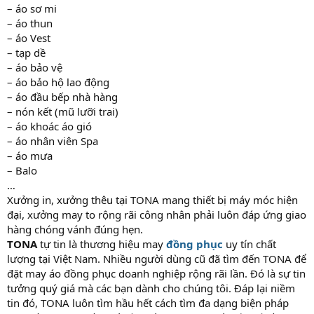
– áo sơ mi
– áo thun
– áo Vest
– tạp dề
– áo bảo vệ
– áo bảo hộ lao động
– áo đầu bếp nhà hàng
– nón kết (mũ lưỡi trai)
– áo khoác áo gió
– áo nhân viên Spa
– áo mưa
– Balo
…
Xưởng in, xưởng thêu tại TONA mang thiết bị máy móc hiện
đại, xưởng may to rộng rãi công nhân phải luôn đáp ứng giao
hàng chóng vánh đúng hẹn.
TONA
tự tin là thương hiệu may
đồng phục
uy tín chất
lượng tại Việt Nam. Nhiều người dùng cũ đã tìm đến TONA để
đặt may áo đồng phục doanh nghiệp rộng rãi lần. Đó là sự tin
tưởng quý giá mà các bạn dành cho chúng tôi. Đáp lại niềm
tin đó, TONA luôn tìm hầu hết cách tìm đa dạng biện pháp