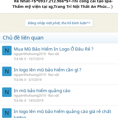
Rẻ Nhất-+$*0937.212.966*$+-Thi công cải tạo spa-
Thẩm mỹ viện tại sg,Trang Trí Nội Thất An Phúc... 〉
Đăng nhập một phát, tha hồ bình luận^^
Chủ đề liên quan
Mua Mũ Bảo Hiểm In Logo Ở Đâu Rẻ ?
N
nguyenthuhuong2019
Rao vặt
Trả lời
0
10/7/2019
In logo lên mũ bảo hiểm cần gì ?
N
nguyenthuhuong2019
Rao vặt
Trả lời
0
3/7/2019
In mũ bảo hiểm quảng cáo
N
nguyenthuhuong2019
Rao vặt
Trả lời
0
14/5/2019
In logo lên mũ bảo hiểm quảng cáo giá rẻ chất
N
lượng