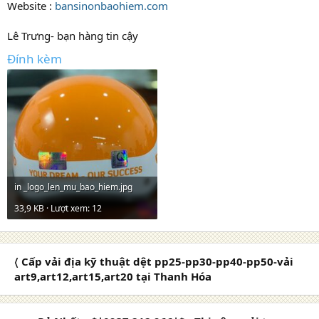
Website :
bansinonbaohiem.com
Lê Trưng- bạn hàng tin cậy
Đính kèm
in _logo_len_mu_bao_hiem.jpg
33,9 KB · Lượt xem: 12
〈 Cấp vải địa kỹ thuật dệt pp25-pp30-pp40-pp50-vải
art9,art12,art15,art20 tại Thanh Hóa