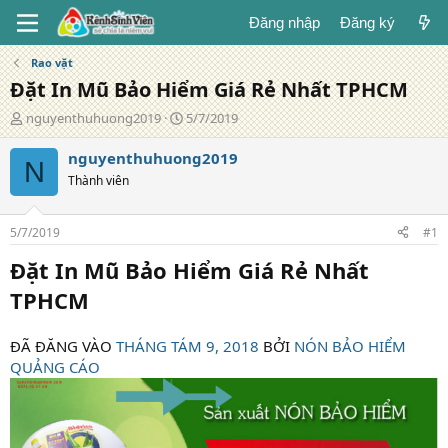
Đăng nhập
Đăng ký
Rao vặt
Đặt In Mũ Bảo Hiểm Giá Rẻ Nhất TPHCM
T
N
nguyenthuhuong2019
5/7/2019
á
g
c
à
nguyenthuhuong2019
N
g
y
Thành viên
i
đ
ả
ă
n
5/7/2019
#1
g
Đặt In Mũ Bảo Hiểm Giá Rẻ Nhất
TPHCM
ĐÃ ĐĂNG VÀO
THÁNG TÁM 9, 2018
BỞI
NÓN BẢO HIỂM
QUẢNG CÁO