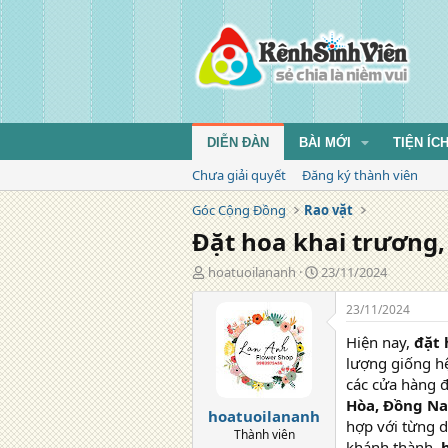
DIỄN ĐÀN
BÀI MỚI
TIỆN ÍC
Chưa giải quyết
Đăng ký thành viên
Góc Cộng Đồng
Rao vặt
Đặt hoa khai trương,
T
N
hoatuoilananh
23/11/2024
á
g
c
à
23/11/2024
g
y
Hiện nay,
đặt 
i
đ
ả
ă
lượng giống hệ
n
các cửa hàng đ
g
Hòa, Đồng Na
hoatuoilananh
hợp với từng 
Thành viên
khánh thành,