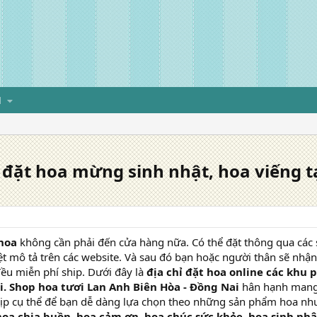
H
 đặt hoa mừng sinh nhật, hoa viếng t
hoa
không cần phải đến cửa hàng nữa. Có thể đặt thông qua các s
t mô tả trên các website. Và sau đó bạn hoặc người thân sẽ nhậ
ều miễn phí ship. Dưới đây là
địa chỉ đặt hoa online các khu
i. Shop hoa tươi Lan Anh Biên Hòa - Đồng Nai
hân hạnh man
dịp cụ thể để bạn dễ dàng lựa chọn theo những sản phẩm hoa nh
hoa chia buồn
,
hoa cảm ơn
,
hoa chúc sức khỏe
,
hoa sinh nhậ