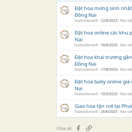
Đặt hoa mừng sinh nhật 
Đồng Nai
hoatuoilananh
22/6/2023
Rao vặ
Đặt hoa online các khu 
Nai
hoatuoilananh
16/6/2025
Rao vặ
Đặt hoa khai trương gần
Đồng Nai
hoatuoilananh
17/8/2024
Rao vặ
Đặt hoa baby online giá
Nai
hoatuoilananh
10/3/2025
Rao vặ
Giao hoa tận nơi tại Ph
hoatuoilananh
26/6/2025
Rao vặ
Facebook
Liên kết
Chia sẻ: