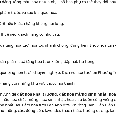
 dáng, tông màu hoa như hình, 1 số hoa phụ có thể thay đổi phù
 phẩm trước và sau khi giao hoa.
0 % nếu khách hàng không hài lòng.
 thuế nếu khách hàng có nhu cầu.
quà tặng hoa tươi hỏa tốc nhanh chóng, đúng hẹn. Shop hoa La
 sản phẩm quà tặng hoa tươi không dập nát, hư hỏng.
 quà tặng hoa tươi, chuyên nghiệp. Dịch vụ hoa tươi tại Phường
o hàng với những khu vực thuộc nội thành.
an Anh để
đặt hoa khai trương, đặt hoa mừng sinh nhật, hoa
mẫu hoa chúc mừng, hoa sinh nhật, hoa chia buồn cúng viếng cù
nh nhất. Tại Tiệm hoa tươi Lan Anh ở tại Phường Tam Hiệp Biên 
hư: hồng, cúc, đồng tiền, lavender, thạch thảo, hướng dương, lan h