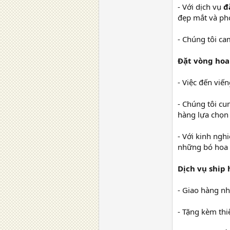
- Với dịch vụ
đ
đẹp mắt và pho
- Chúng tôi ca
Đặt vòng ho
- Việc đến viế
- Chúng tôi cu
hàng lựa chọn
- Với kinh ngh
những bó hoa đ
Dịch vụ ship 
- Giao hàng nh
- Tặng kèm thi