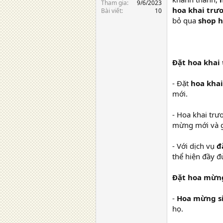
Tham gia
9/6/2023
hoa khai trươ
Bài viết
10
bỏ qua
shop h
Đặt hoa khai
- Đặt
hoa kha
mới.
- Hoa khai trư
mừng mới và g
- Với dịch vụ
đ
thể hiện đầy đ
Đặt hoa mừng
-
Hoa mừng s
họ.