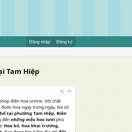
Đăng nhập
Đăng ký
ại Tam Hiệp
#1
hop điện hoa online. Với chất
n được hoa ngay trong ngày. Đa số
 phố tại phường Tam Hiệp, Biên
g đến
những mẫu hoa tươi
phù
ư:
Hoa bó
,
hoa khai trương
,
t.
Bạn đang tìm kiếm địa chỉ
đặt