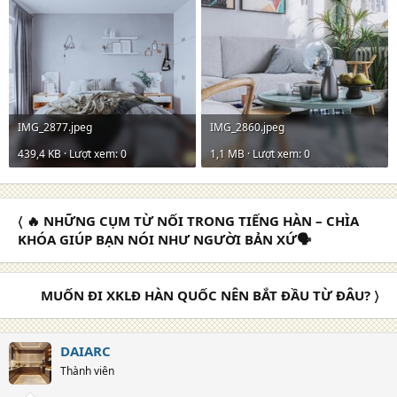
IMG_2877.jpeg
IMG_2860.jpeg
439,4 KB · Lượt xem: 0
1,1 MB · Lượt xem: 0
〈 🔥 NHỮNG CỤM TỪ NỐI TRONG TIẾNG HÀN – CHÌA
KHÓA GIÚP BẠN NÓI NHƯ NGƯỜI BẢN XỨ🗣️
MUỐN ĐI XKLĐ HÀN QUỐC NÊN BẮT ĐẦU TỪ ĐÂU? 〉
DAIARC
Thành viên