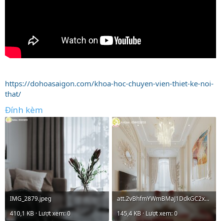
https://dohoasaigon.com/khoa-hoc-chuyen-vien-thiet-ke-noi-
that/
Đính kèm
IMG_2879.jpeg
att.2vBhfmYWmBMaJ1DdkGC2x_R-UTpaoyIi6EMpyRF5-mU.jpeg
410,1 KB · Lượt xem: 0
145,4 KB · Lượt xem: 0