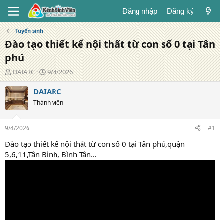
Đăng nhập
Đăng ký
Tuyển sinh
Đào tạo thiết kế nội thất từ con số 0 tại Tân
phú
T
N
DAIARC
9/4/2026
á
g
c
à
DAIARC
g
y
Thành viên
i
đ
ả
ă
n
9/4/2026
#1
g
Đào tạo thiết kế nội thất từ con số 0 tại Tân phú,quận
5,6,11,Tân Bình, Bình Tân…