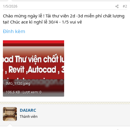
1/5/2026
#2
Chào mừng ngày lễ ! Tải thư viện 2d -3d miễn phí chất lượng
tại! Chúc ace kì nghỉ lễ 30/4 - 1/5 vui vẻ
Đính kèm
IMG_1120.jpeg
106,6 KB · Lượt xem: 0
DAIARC
Thành viên