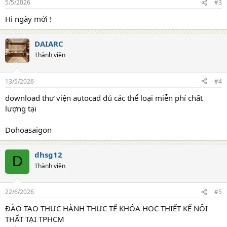
5/5/2026
#3
Hi ngày mới !
DAIARC
Thành viên
13/5/2026
#4
download thư viện autocad đủ các thể loại miễn phí chất
lượng tại
Dohoasaigon
dhsg12
D
Thành viên
22/6/2026
#5
ĐÀO TẠO THỰC HÀNH THỰC TẾ KHÓA HỌC THIẾT KẾ NỘI
THẤT TẠI TPHCM