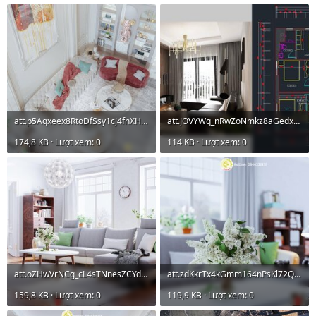
att.p5Aqxeex8RtoDfSsy1cJ4fnXHKzurP8zRwYM8VMjazE.jpeg
att.JOVYWq_nRwZoNmkz8aGedxPyRbIKwU_VdKkBUePEBS8.jpeg
174,8 KB · Lượt xem: 0
114 KB · Lượt xem: 0
att.oZHwVrNCg_cL4sTNnesZCYdQGhOHGAqw-QClIymOoV4.jpeg
att.zdKkrTx4kGmm164nPsKl72QoYRy8RT7l3mGSrS8NGR4.jpeg
159,8 KB · Lượt xem: 0
119,9 KB · Lượt xem: 0