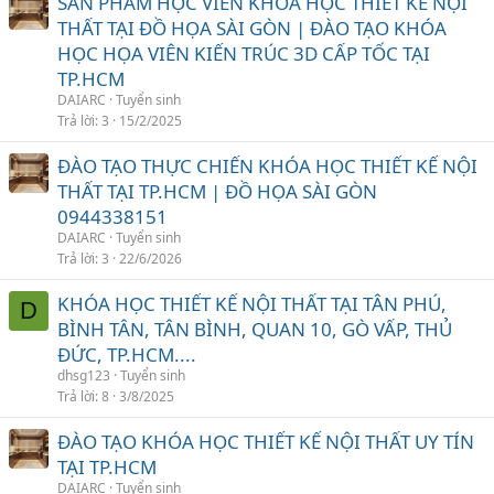
SẢN PHẨM HỌC VIÊN KHÓA HỌC THIẾT KẾ NỘI
THẤT TẠI ĐỒ HỌA SÀI GÒN | ĐÀO TẠO KHÓA
HỌC HỌA VIÊN KIẾN TRÚC 3D CẤP TỐC TẠI
TP.HCM
DAIARC
Tuyển sinh
Trả lời
3
15/2/2025
ĐÀO TẠO THỰC CHIẾN KHÓA HỌC THIẾT KẾ NỘI
THẤT TẠI TP.HCM | ĐỒ HỌA SÀI GÒN
0944338151
DAIARC
Tuyển sinh
Trả lời
3
22/6/2026
KHÓA HỌC THIẾT KẾ NỘI THẤT TẠI TÂN PHÚ,
D
BÌNH TÂN, TÂN BÌNH, QUAN 10, GÒ VẤP, THỦ
ĐỨC, TP.HCM....
dhsg123
Tuyển sinh
Trả lời
8
3/8/2025
ĐÀO TẠO KHÓA HỌC THIẾT KẾ NỘI THẤT UY TÍN
TẠI TP.HCM
DAIARC
Tuyển sinh