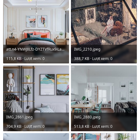
att.n4-YNWJ8Lfz-DYZTVfRux9iLaKIg9Qo8CRs1oi6HnYE.jpeg
IMG_2210.jpeg
115,8 KB · Lượt xem: 0
388,7 KB · Lượt xem: 0
IMG_2861.jpeg
IMG_2880.jpeg
704,9 KB · Lượt xem: 0
513,8 KB · Lượt xem: 0