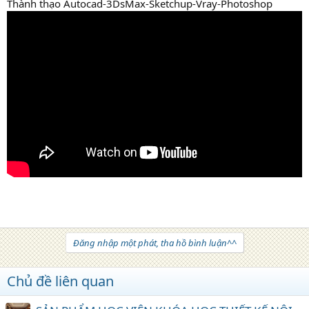
Thành thạo Autocad-3DsMax-Sketchup-Vray-Photoshop
#hocthietkenoithathcm #hocthietkenoithattphcm
#dohoasaigon
Đăng nhập một phát, tha hồ bình luận^^
Chủ đề liên quan