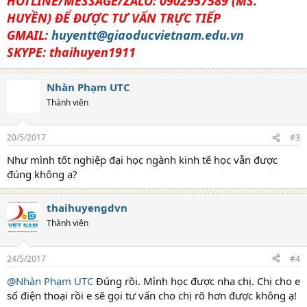
HOTLINE/MESSAGE/ZALO: 0902957589 (MS.
HUYỀN) ĐỂ ĐƯỢC TƯ VẤN TRỰC TIẾP
GMAIL:
huyentt@giaoducvietnam.edu.vn
SKYPE: thaihuyen1911
Nhàn Phạm UTC
Thành viên
20/5/2017
#3
Như mình tốt nghiệp đại học ngành kinh tế học vẫn được
đúng không ạ?
thaihuyengdvn
Thành viên
24/5/2017
#4
@Nhàn Phạm UTC
Đúng rồi. Mình học được nha chị. Chị cho e
số điện thoại rồi e sẽ gọi tư vấn cho chị rõ hơn được không ạ!