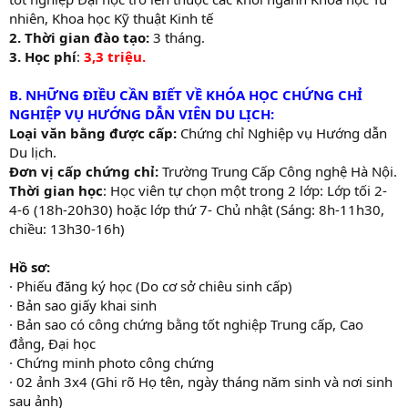
nhiên, Khoa học Kỹ thuật Kinh tế
2. Thời gian đào tạo:
3 tháng.
3. Học phí
:
3,3 triệu.
B. NHỮNG ĐIỀU CẦN BIẾT VỀ KHÓA HỌC CHỨNG CHỈ
NGHIỆP VỤ HƯỚNG DẪN VIÊN DU LỊCH:
Loại văn bằng được cấp:
Chứng chỉ Nghiệp vụ Hướng dẫn
Du lịch.
Đơn vị cấp chứng chỉ:
Trường Trung Cấp Công nghệ Hà Nội.
Thời gian học
: Học viên tự chọn một trong 2 lớp: Lớp tối 2-
4-6 (18h-20h30) hoặc lớp thứ 7- Chủ nhật (Sáng: 8h-11h30,
chiều: 13h30-16h)
Hồ sơ:
· Phiếu đăng ký học (Do cơ sở chiêu sinh cấp)
· Bản sao giấy khai sinh
· Bản sao có công chứng bằng tốt nghiệp Trung cấp, Cao
đẳng, Đại học
· Chứng minh photo công chứng
· 02 ảnh 3x4 (Ghi rõ Họ tên, ngày tháng năm sinh và nơi sinh
sau ảnh)