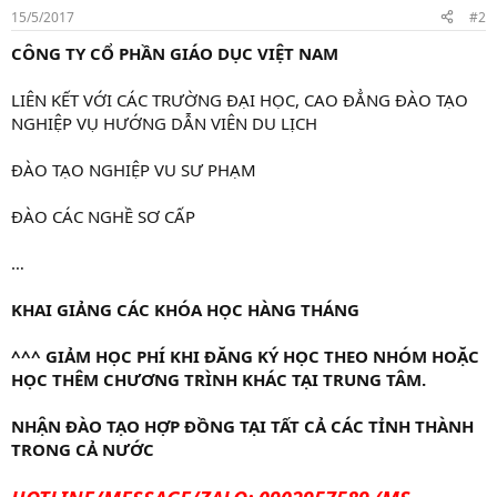
15/5/2017
#2
CÔNG TY CỔ PHẦN GIÁO DỤC VIỆT NAM
LIÊN KẾT VỚI CÁC TRƯỜNG ĐẠI HỌC, CAO ĐẲNG ĐÀO TẠO
NGHIỆP VỤ HƯỚNG DẪN VIÊN DU LỊCH
ĐÀO TẠO NGHIỆP VU SƯ PHẠM
ĐÀO CÁC NGHỀ SƠ CẤP
…
KHAI GIẢNG CÁC KHÓA HỌC HÀNG THÁNG
^^^ GIẢM HỌC PHÍ KHI ĐĂNG KÝ HỌC THEO NHÓM HOẶC
HỌC THÊM CHƯƠNG TRÌNH KHÁC TẠI TRUNG TÂM.
NHẬN ĐÀO TẠO HỢP ĐỒNG TẠI TẤT CẢ CÁC TỈNH THÀNH
TRONG CẢ NƯỚC