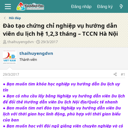
Đăng nhập
Đăng ký
Hỏi đáp
Đào tạo chứng chỉ nghiệp vụ hướng dẫn
viên du lịch hệ 1,2,3 tháng – TCCN Hà Nội
T
N
thaihuyengdvn
29/3/2017
á
g
c
à
thaihuyengdvn
g
y
Thành viên
i
đ
ả
ă
n
29/3/2017
#1
g
●
Bạn muốn tìm khóa học nghiệp vụ hướng dẫn Du lịch uy
tín
●
Bạn có nhu cầu lấy bằng Nghiệp vụ hướng dẫn viên Du lịch
để đổi thẻ Hướng dẫn viên Du lịch Nội địa/Quốc tế nhanh
● Ban muốn tìm nơi đào tạo Nghiệp vụ hướng dẫn viên Du
lịch với thời gian học linh động, phù hợp với thời gian biểu
của ban
● Bạn muốn học với đội ngũ giảng viên chuyên nghiệp và có