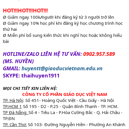
HOT!!!HOT!!!HOT!!!
Ø Giảm ngay 100k
/
người
khi đăng ký từ 3 người trở lên
Ø Giảm ngay 10% học phí khi đăng ký học chương trình học
thứ hai
Ø Miễn phí bổ sung kiến thức khi nghỉ học hoặc không hiểu
bài
HOTLINE/ZALO LIÊN HỆ TƯ VẤN:
0902.957.589
(MS. HUYỀN)
GMAIL:
huyentt@giaoducvietnam.edu.vn
SKYPE: thaihuyen1911
MỌI CHI TIẾT XIN LIÊN HỆ:
CÔNG TY CỔ PHẦN GIÁO DỤC VIỆT NAM
TP. Hà Nội
: Số 451- Hoàng Quốc Việt - Cầu Giấy - Hà Nội
TP.HCM 1
Số 195 - D2 - P.25 - Quận Bình Thạnh - TP. HCM.
TP Đà Nẵng:
Số 4 - Tiêu La - P.Hòa Cường Bắc - Q. Hải Châu -
TP.ĐN
TP. Cần Thơ:
Số 103- Đường Nguyễn Hiền - Phường An Khánh