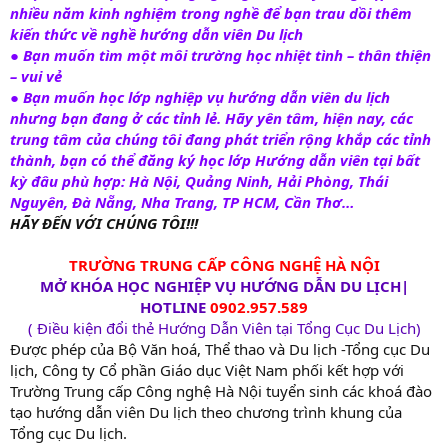
nhiều năm kinh nghiệm trong nghề để bạn trau dồi thêm
kiến thức về nghề hướng dẫn viên Du lịch
● Bạn muốn tìm một môi trường học nhiệt tình – thân thiện
– vui vẻ
● Bạn muốn học lớp nghiệp vụ hướng dẫn viên du lịch
nhưng bạn đang ở các tỉnh lẻ. Hãy yên tâm, hiện nay, các
trung tâm của chúng tôi đang phát triển rộng khắp các tỉnh
thành, bạn có thể đăng ký học lớp Hướng dẫn viên tại bất
kỳ đâu phù hợp: Hà Nội, Quảng Ninh, Hải Phòng, Thái
Nguyên, Đà Nẵng, Nha Trang, TP HCM, Cần Thơ…
HÃY ĐẾN VỚI CHÚNG TÔI!!!
TRƯỜNG TRUNG CẤP CÔNG NGHỆ HÀ NỘI
MỞ KHÓA HỌC NGHIỆP VỤ HƯỚNG DẪN DU LỊCH
|
HOTLINE
0902.957.589
( Điều kiện đổi thẻ Hướng Dẫn Viên tại Tổng Cục Du Lịch)
Được phép của Bộ Văn hoá, Thể thao và Du lịch -Tổng cục Du
lịch, Công ty Cổ phần Giáo dục Việt Nam phối kết hợp với
Trường Trung cấp Công nghệ Hà Nội tuyển sinh các khoá đào
tạo hướng dẫn viên Du lịch theo chương trình khung của
Tổng cục Du lịch.