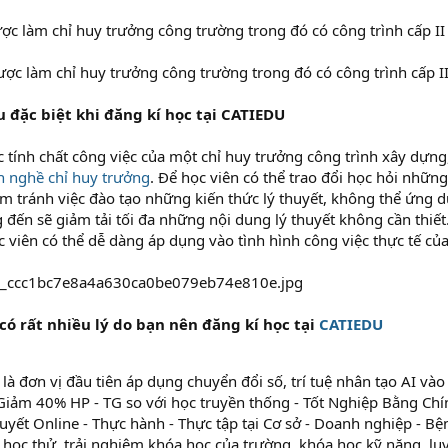
c làm chỉ huy trưởng công trường trong đó có công trình cấp II 
ợc làm chỉ huy trưởng công trường trong đó có công trình cấp III
 đặc biệt khi đăng kí học tại CATIEDU
 tính chất công việc của một chỉ huy trưởng công trình xây dựn
h nghề chỉ huy trưởng
. Để học viên có thể trao đổi học hỏi nhữn
m tránh việc đào tạo những kiến thức lý thuyết, không thể ứng 
ến sẽ giảm tải tối đa những nội dung lý thuyết không cần thiết
ọc viên có thể dễ dàng áp dụng vào tình hình công việc thực tế củ
ó rất nhiều lý do bạn nên đăng kí học tại
CATIEDU
là đơn vị đầu tiên áp dụng chuyển đổi số, trí tuệ nhân tạo AI vào
Giảm 40% HP - TG so với học truyền thống - Tốt Nghiệp Bằng Ch
huyết Online - Thực hành - Thực tập tại Cơ sở - Doanh nghiệp - Bệ
 học thử, trải nghiệm khóa học của trường, khóa học kỹ năng, lu