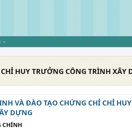
H
 CHỈ HUY TRƯỞNG CÔNG TRÌNH XÂY
INH VÀ ĐÀO TẠO CHỨNG CHỈ CHỈ H
XÂY DỰNG
 CHÍNH