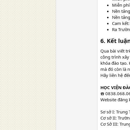
Miễn phí
Nền tảng
Nền tảng
Cam kết:
Ra Trườn
6. Kết luậ
Qua bài viết t
công trình xây
khóa đào tạo.
mà đó còn là n
Hãy liên hệ đ
HỌC VIỆN ĐÀ
☎️ 0838.068.0
Website đăng 
Sơ sở I: Trung
Cơ sở II: Trư
Cơ Sở III: Tr