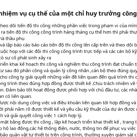
nhiệm vụ cụ thể của một chỉ huy trưởng công
theo dõi tiến độ thi công những phần việc trong phạm vi của mìn
 ra tiến độ thi công công trình hàng tháng cụ thể hơn thì phải th
hà thầu phụ
 và lập báo cáo báo cáo tiến độ thi công lên cấp trên và theo dõi
uộc họp với các đội thi công công trình trực tiếp và các cán bộ kỹ
có sự cố phát sinh xảy ra
riển khai kế hoạch thi công và nghiệm thu công trình đạt chuẩn ti
tư sau đó phân công và quản lý công nhân ,cán bộ theo đúng qu
 cho công ty giải quyết những vấn đề liên quan đến quá trình thi
công trình theo đúng hợp đồng được thiết kế .Chịu trách nhiệm về
n. Đảm bảo tốt hoạt động được phối hợp với chủ đầu tư, các nhà 
n có liên quan.
được nội dung công việc và điều khoản liên quan tới hợp đồng v
ời phải nắm rõ được thiết kế và yêu cầu kỹ thuật của dự án được 
h và giải quyết công việc 1 cách hợp lý.
mặt bằng được thi công , lập kế hoạch triển khai thiết kế , trang 
o hộ lao động,các hệ thống điện, nước, thông tin để phục vụ việc 
 bảo quản vật tư thiết bị trên công trình, thường xuyên giám sát