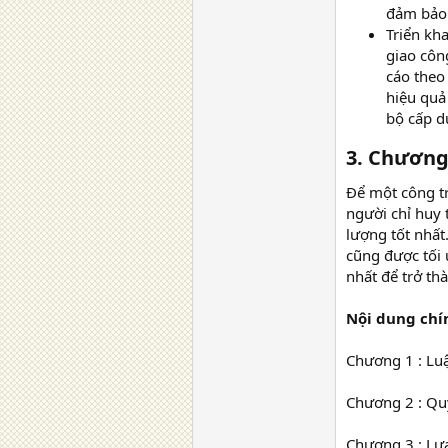
đảm bảo 
Triển kh
giao côn
cáo theo
hiệu quả
bộ cấp d
3. Chương
Để một công tr
người chỉ huy 
lượng tốt nhất.
cũng được tối 
nhất để trở th
Nội dung chí
Chương 1 : Lu
Chương 2 : Quy
Chương 3 : Lự