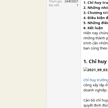
Tham gia
24/8/2021
1. Chỉ huy tr
Bài viết
1
2. Những nhi
3. Chương tr
4. Điều kiện đ
5. Những điều
6. Kết luận
Hiện nay chúng
những thành ph
trình cần nhữn
bạn cùng theo 
1. Chỉ huy
Chỉ huy trưởn
công xây lắp ở
doanh nghiệp 
Cán bộ chỉ huy
quyết định đún