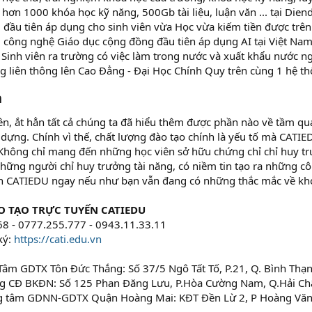
 hơn 1000 khóa học kỹ năng, 500Gb tài liệu, luận văn ... tại Dien
 đầu tiên áp dụng cho sinh viên vừa Học vừa kiếm tiền được trê
 công nghệ Giáo dục cộng đồng đầu tiên áp dụng AI tại Việt Na
 Sinh viên ra trường có việc làm trong nước và xuất khẩu nước n
g liên thông lên Cao Đẳng - Đại Học Chính Quy trên cùng 1 hệ t
n
rên, ắt hẳn tất cả chúng ta đã hiểu thêm được phần nào về tầm q
 dựng. Chính vì thế, chất lượng đào tạo chính là yếu tố mà CATI
 Không chỉ mang đến những học viên sở hữu chứng chỉ chỉ huy tr
hững người chỉ huy trưởng tài năng, có niềm tin tạo ra những cô
ến CATIEDU ngay nếu như bạn vẫn đang có những thắc mắc về khó
O TẠO TRỰC TUYẾN CATIEDU
68 - 0777.255.777 - 0943.11.33.11
ký:
https://cati.edu.vn
 Tâm GDTX Tôn Đức Thắng: Số 37/5 Ngô Tất Tố, P.21, Q. Bình Th
ờng CĐ BKĐN: Số 125 Phan Đăng Lưu, P.Hòa Cường Nam, Q.Hải Ch
ung tâm GDNN-GDTX Quận Hoàng Mai: KĐT Đền Lừ 2, P Hoàng Vă