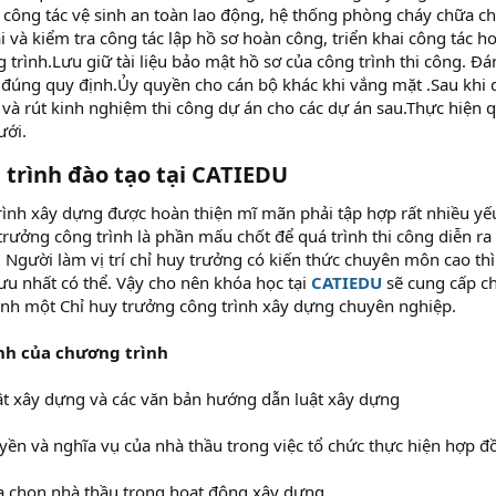
công tác vệ sinh an toàn lao động, hệ thống phòng cháy chữa chá
ai và kiểm tra công tác lập hồ sơ hoàn công, triển khai công tác 
g trình.Lưu giữ tài liệu bảo mật hồ sơ của công trình thi công. Đ
 đúng quy định.Ủy quyền cho cán bộ khác khi vắng mặt .Sau khi 
 và rút kinh nghiệm thi công dự án cho các dự án sau.Thực hiện q
ưới.
 trình đào tạo tại CATIEDU
ình xây dựng được hoàn thiện mĩ mãn phải tập hợp rất nhiều yế
trưởng công trình là phần mấu chốt để quá trình thi công diễn r
 Người làm vị trí chỉ huy trưởng có kiến thức chuyên môn cao th
ưu nhất có thể. Vậy cho nên khóa học tại
CATIEDU
sẽ cung cấp ch
ành một Chỉ huy trưởng công trình xây dựng chuyên nghiệp.
nh của chương trình
ật xây dựng và các văn bản hướng dẫn luật xây dựng
ền và nghĩa vụ của nhà thầu trong việc tổ chức thực hiện hợp đ
a chọn nhà thầu trong hoạt động xây dựng