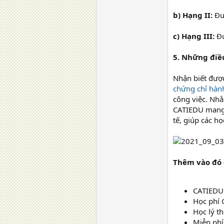
b) Hạng II:
Đượ
c) Hạng III:
Đư
5. Những điều
Nhận biết được
chứng chỉ hàn
công việc. Nhằ
CATIEDU mang đ
tế, giúp các h
Thêm vào đó c
CATIEDU 
Học phí 
Học lý t
Miễn phí