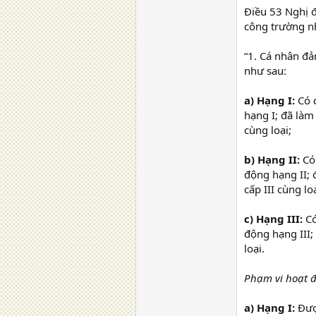
Điều 53 Nghị đ
công trường n
“1. Cá nhân đ
như sau:
a) Hạng I:
Có c
hạng I; đã làm
cùng loại;
b) Hạng II:
Có 
động hạng II; 
cấp III cùng loạ
c) Hạng III:
Có
động hạng III; 
loại.
Phạm vi hoạt 
a) Hạng I:
Được