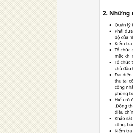
2. Những 
Quản lý 
Phải đưa
độ của n
Kiểm tra
Tổ chức c
mắc khi 
Tổ chức t
chủ đầu 
Đại diện
thu tại 
công nhâ
phòng ba
Hiểu rõ 
.Đồng th
điều chỉn
Khảo sát 
công, bả
Kiểm tra