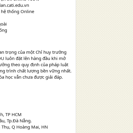
dan.cati.edu.vn
n hệ thống Online
m
goài
hống
uan trọng của một Chỉ huy trưởng
EDU luôn đặt lên hàng đầu khi mở
ưởng theo quy định của pháp luật
ng trình chất lượng bền vững nhất.
a học vẫn chưa được giải đáp.
ạnh, TP HCM
âu, Tp.Đà Nẵng.
n Thụ, Q Hoàng Mai, HN