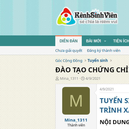
DIỄN ĐÀN
BÀI MỚI
TIỆN ÍC
Chưa giải quyết
Đăng ký thành viên
Góc Cộng Đồng
Tuyển sinh
ĐÀO TẠO CHỨNG CHỈ
T
N
Mina_1311
4/9/2021
á
g
c
à
4/9/2021
g
y
M
TUYỂN S
i
đ
ả
ă
TRÌNH 
n
g
Mina_1311
NỘI DUNG
Thành viên