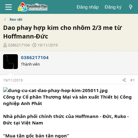
Đăng nhập
Đăng ký
Rao vặt
Dao phay hợp kim cho nhôm 2/3 me từ
Hoffmann-Đức
T
N
0386217104
19/11/2019
á
g
c
à
0386217104
g
y
Thành viên
i
đ
ả
ă
n
19/11/2019
#1
g
Công ty Cổ phần Thương Mại và sản xuất Thiết bị Công
nghiệp Anh Phát
Nhà phân phối chính thức của Hoffmann - Đức, Ruko -
Đức tại Việt Nam
“Mua tận gốc bán tận ngọn”