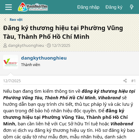
Đăng nhập
Đăng ký
Rao vặt
Đăng ký thương hiệu tại Phường Vũng
Tàu, Thành Phố Hồ Chí Minh
T
N
dangkythuonghieu
12/7/2025
á
g
c
à
dangkythuonghieu
g
y
Thành viên
i
đ
ả
ă
n
12/7/2025
#1
g
Nếu bạn đang tìm kiếm thông tin về
đăng ký thương hiệu tại
Phường Vũng Tàu, Thành Phố Hồ Chí Minh
,
Vihabrand
sẽ
hướng dẫn bạn quy trình chi tiết, thủ tục pháp lý và các lưu ý
quan trọng để bảo hộ nhãn hiệu độc quyền. Để
đăng ký
thương hiệu tại Phường Vũng Tàu, Thành phố Hồ Chí
Minh
, bạn cần liên hệ với Cục Sở hữu Trí tuệ hoặc
Vihabrand
đơn vị dịch vụ đăng ký thương hiệu uy tín. Hồ sơ đăng ký bao
gồm các giấy tờ như mẫu đơn, mẫu nhãn hiệu, danh sách