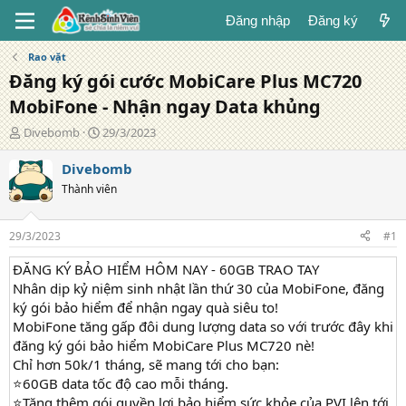
Đăng nhập
Đăng ký
Rao vặt
Đăng ký gói cước MobiCare Plus MC720
MobiFone - Nhận ngay Data khủng
T
N
Divebomb
29/3/2023
á
g
c
à
Divebomb
g
y
Thành viên
i
đ
ả
ă
n
29/3/2023
#1
g
ĐĂNG KÝ BẢO HIỂM HÔM NAY - 60GB TRAO TAY
Nhân dịp kỷ niệm sinh nhật lần thứ 30 của MobiFone, đăng
ký gói bảo hiểm để nhận ngay quà siêu to!
MobiFone tăng gấp đôi dung lượng data so với trước đây khi
đăng ký gói bảo hiểm MobiCare Plus MC720 nè!
Chỉ hơn 50k/1 tháng, sẽ mang tới cho bạn:
⭐60GB data tốc độ cao mỗi tháng.
⭐Tặng thêm gói quyền lợi bảo hiểm sức khỏe của PVI lên tới