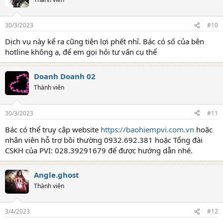
30/3/2023
#10
Dịch vụ này kể ra cũng tiện lợi phết nhỉ. Bác có số của bên
hotline không ạ, để em gọi hỏi tư vấn cụ thể
Doanh Doanh 02
Thành viên
30/3/2023
#11
Bác có thể truy cập website
https://baohiempvi.com.vn
hoặc
nhân viên hỗ trợ bồi thường 0932.692.381 hoặc Tổng đài
CSKH của PVI: 028.39291679 để được hướng dẫn nhé.
Angle.ghost
Thành viên
3/4/2023
#12