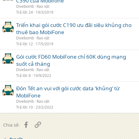
C390 của Mobifone
Divebomb
Rao vặt
Trả lời
24
19/3/2019
Triển khai gói cước C190 ưu đãi siêu khủng cho
thuê bao MobiFone
Divebomb
Rao vặt
Trả lời
12
17/5/2019
Gói cước FD60 MobiFone chỉ 60K dùng mạng
suốt cả tháng
Divebomb
Rao vặt
Trả lời
8
19/9/2022
Đón Tết an vui với gói cước data ‘khủng’ từ
MobiFone
Divebomb
Rao vặt
Trả lời
10
23/2/2022
Facebook
Liên kết
Chia sẻ:
Rao vặt