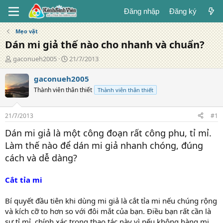
Đăng nhập
Đăng ký
Mẹo vặt
Dán mi giả thế nào cho nhanh và chuẩn?
T
N
gaconueh2005
21/7/2013
á
g
c
à
gaconueh2005
g
y
Thành viên thân thiết
Thành viên thân thiết
i
đ
ả
ă
n
21/7/2013
#1
g
Dán mi giả là một công đoạn rất công phu, tỉ mỉ.
Làm thế nào để dán mi giả nhanh chóng, đúng
cách và dễ dàng?
Cắt tỉa mi
Bí quyết đầu tiên khi dùng mi giả là cắt tỉa mi nếu chúng rộng
và kích cỡ to hơn so với đôi mắt của bạn. Điều bạn rất cần là
sự tỉ mỉ, chính xác trong thao tác này vì nếu không hàng mi