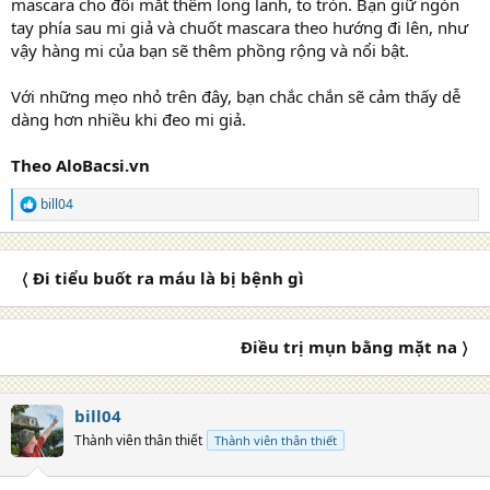
mascara cho đôi mắt thêm long lanh, to tròn. Bạn giữ ngón
tay phía sau mi giả và chuốt mascara theo hướng đi lên, như
vậy hàng mi của bạn sẽ thêm phồng rộng và nổi bật.
Với những mẹo nhỏ trên đây, bạn chắc chắn sẽ cảm thấy dễ
dàng hơn nhiều khi đeo mi giả.
Theo AloBacsi.vn
bill04
R
e
a
c
〈 Đi tiểu buốt ra máu là bị bệnh gì
t
i
o
n
Điều trị mụn bằng mặt na 〉
s
:
bill04
Thành viên thân thiết
Thành viên thân thiết