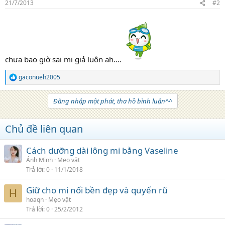
21/7/2013
#2
chưa bao giờ sai mi giả luôn ah....
gaconueh2005
R
e
a
Đăng nhập một phát, tha hồ bình luận^^
c
t
i
Chủ đề liên quan
o
n
s
Cách dưỡng dài lông mi bằng Vaseline
:
Ánh Minh
Mẹo vặt
Trả lời
0
11/1/2018
Giữ cho mi nối bền đẹp và quyến rũ
H
hoaqn
Mẹo vặt
Trả lời
0
25/2/2012