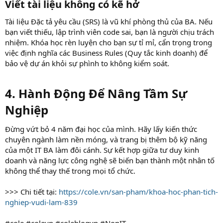
Viết tài liệu không có kẽ hở​
Tài liệu Đặc tả yêu cầu (SRS) là vũ khí phòng thủ của BA. Nếu
bạn viết thiếu, lập trình viên code sai, bạn là người chịu trách
nhiệm. Khóa học rèn luyện cho bạn sự tỉ mỉ, cẩn trọng trong
việc định nghĩa các Business Rules (Quy tắc kinh doanh) để
bảo vệ dự án khỏi sự phình to không kiểm soát.
4. Hành Động Để Nâng Tầm Sự
Nghiệp​
Đừng vứt bỏ 4 năm đại học của mình. Hãy lấy kiến thức
chuyên ngành làm nền móng, và trang bị thêm bộ kỹ năng
của một IT BA làm đôi cánh. Sự kết hợp giữa tư duy kinh
doanh và năng lực công nghệ sẽ biến bạn thành một nhân tố
không thể thay thế trong mọi tổ chức.
>>> Chi tiết tại:
https://cole.vn/san-pham/khoa-hoc-phan-tich-
nghiep-vudi-lam-839
#cole #colevn #coleblogvn #NonIT