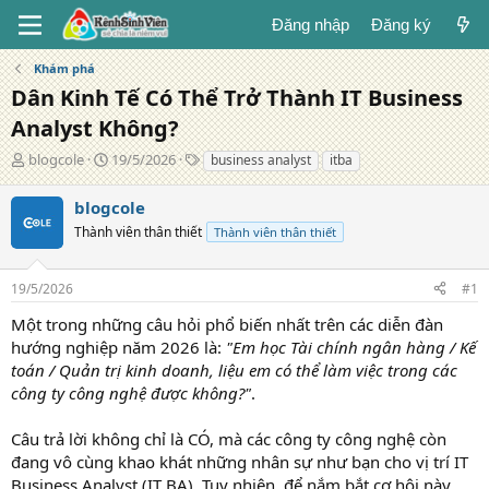
Đăng nhập
Đăng ký
Khám phá
Dân Kinh Tế Có Thể Trở Thành IT Business
Analyst Không?
T
N
T
blogcole
19/5/2026
business analyst
itba
á
g
ừ
c
à
k
blogcole
g
y
h
Thành viên thân thiết
Thành viên thân thiết
i
đ
ó
ả
ă
a
n
19/5/2026
#1
g
Một trong những câu hỏi phổ biến nhất trên các diễn đàn
hướng nghiệp năm 2026 là:
"Em học Tài chính ngân hàng / Kế
toán / Quản trị kinh doanh, liệu em có thể làm việc trong các
công ty công nghệ được không?"
.
Câu trả lời không chỉ là CÓ, mà các công ty công nghệ còn
đang vô cùng khao khát những nhân sự như bạn cho vị trí IT
Business Analyst (IT BA). Tuy nhiên, để nắm bắt cơ hội này,