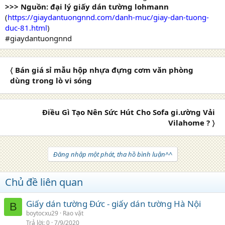
>>> Nguồn: đại lý giấy dán tường lohmann
(
https://giaydantuongnnd.com/danh-muc/giay-dan-tuong-
duc-81.html
)
#giaydantuongnnd
〈 Bán giá sỉ mẫu hộp nhựa đựng cơm văn phòng
dùng trong lò vi sóng
Điều Gì Tạo Nên Sức Hút Cho Sofa gi.ường Vải
Vilahome ? 〉
Đăng nhập một phát, tha hồ bình luận^^
Chủ đề liên quan
Giấy dán tường Đức - giấy dán tường Hà Nội
B
boytocxu29
Rao vặt
Trả lời
0
7/9/2020