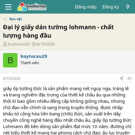
Đăng nhập
Đăng ký
Rao vặt
Đại lý giấy dán tường lohmann - chất
lượng hàng đầu
T
N
boytocxu29
8/10/2020
á
g
c
à
boytocxu29
B
g
y
Thành viên
i
đ
ả
ă
n
8/10/2020
#1
g
giấy ốp tường Đức là sản phẩm mang nét nguy nga, tráng lệ
và trang nghiêm đặc trưng của thiết kế châu âu qua những
thời kì bao gồm nhiều đẳng cấp không giống nhau, nhưng
chủ đạo vẫn chính là sang trọng truyền thống. được nhập
khẩu từ cộng hòa liên bang (chlb) Đức, sản xuất trên dây
chuyền công nghệ hàng đầu nhất châu âu, giấy ốp tường Đức
Lohmann độ bền dòng sản phẩm đạt mức 10 năm. đường chỉ
nét kiểu thiết kế mang hai phong cách chủ đạo: âu lục truyền