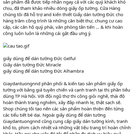
sản phẩm đã được tiếp nhận ngay cả với các quý khách khó
chịu, đã tham khảo nhiều dòng giấy ốp tường. Cửa Hàng
chúng tôi đã hỗ trợ and kiến thiết Giấy dán tường Đức cho
hàng trăm công trình là những căn biệt thự, chung cư cao
cấp, các căn hộ quý phái, văn phòng tân tiến … & khi hoàn
công luôn luôn là những cái gật đầu ưng ý.
giấy dùng để dán tường Đức Gelful
Giấy dán tường Đức Miracle
giấy dùng để dán tường Đức Alhambra
Giaydantuongnnd phân phối & kiến tạo sản phẩm giấy ốp
tường với bảng giá tuyên chiến và cạnh tranh tại thị phần tiêu
dùng TP Hà Nội. Với đội ngũ thợ thi công giỏi nghề, thái độ
hoàn thành trang nghiêm, xây đắp nhanh lẹ, thật sạch sẽ.
Shop chúng tôi tạo nên các sản phẩm hoàn thiện đến từng
các tiểu tiết bé dại. Ngoài giấy dùng để dán tường
Giaydantuongnnd cũng cung cấp giấy dán tường kính, tranh
khổ to, phim cách nhiệt và những vật liệu trang trí hoàn chỉnh
khác. Hãy gọi cho việc đó tôi để nhận đc dịch vụ hiệu quả