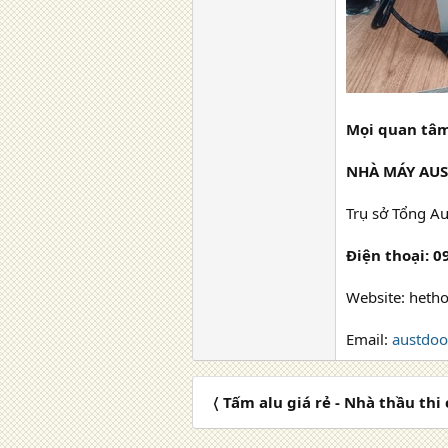
Mọi quan tâm 
NHÀ MÁY AU
Trụ sở Tổng A
Điện thoại: 0
Website: heth
Email:
austdo
〈 Tấm alu giá rẻ - Nhà thầu thi