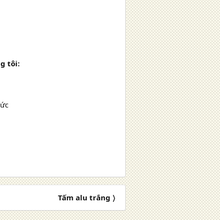
g tôi:
Đức
Tấm alu trắng 〉