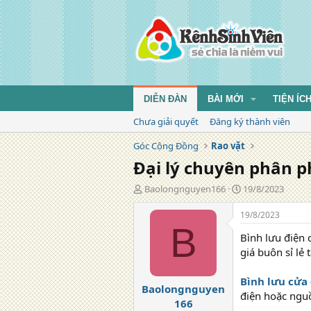
DIỄN ĐÀN
BÀI MỚI
TIỆN ÍC
Chưa giải quyết
Đăng ký thành viên
Góc Cộng Đồng
Rao vặt
Đại lý chuyên phân p
T
N
Baolongnguyen166
19/8/2023
á
g
c
à
19/8/2023
g
y
B
Bình lưu điện
i
đ
ả
ă
giá buôn sỉ lẻ 
n
g
Bình lưu cửa
Baolongnguyen
điện hoặc nguồn
166