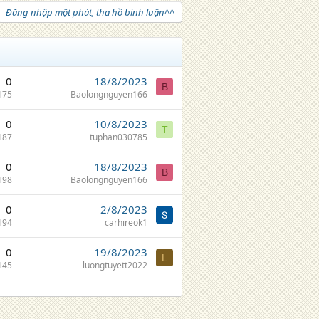
Đăng nhập một phát, tha hồ bình luận^^
0
18/8/2023
B
175
Baolongnguyen166
0
10/8/2023
T
187
tuphan030785
0
18/8/2023
B
198
Baolongnguyen166
0
2/8/2023
194
carhireok1
0
19/8/2023
L
145
luongtuyett2022