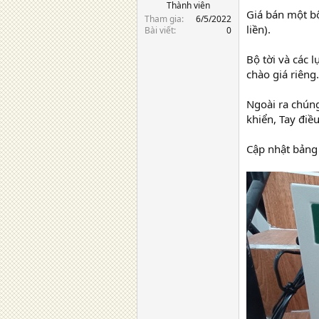
Thành viên
Giá bán một bộ
Tham gia
6/5/2022
liền).
Bài viết
0
Bộ tời và các 
chào giá riêng.
Ngoài ra chúng
khiển, Tay điề
Cập nhật bảng 