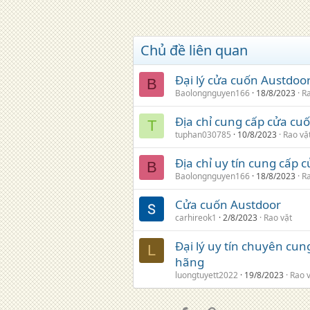
Chủ đề liên quan
Đại lý cửa cuốn Austdoo
B
Baolongnguyen166
18/8/2023
Ra
Địa chỉ cung cấp cửa cu
T
tuphan030785
10/8/2023
Rao vặ
Địa chỉ uy tín cung cấp
B
Baolongnguyen166
18/8/2023
Ra
Cửa cuốn Austdoor
carhireok1
2/8/2023
Rao vặt
Đại lý uy tín chuyên cun
L
hãng
luongtuyett2022
19/8/2023
Rao 