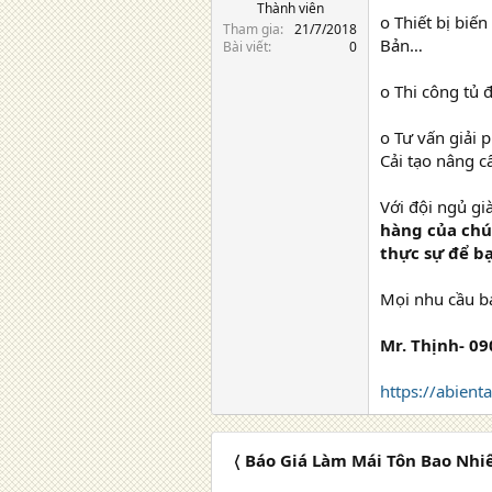
Thành viên
o Thiết bị biế
Tham gia
21/7/2018
Bản…
Bài viết
0
o Thi công tủ 
o Tư vấn giải 
Cải tạo nâng 
Với đội ngủ gi
hàng của chún
thực sự để b
Mọi nhu cầu báo
Mr. Thịnh- 0
https://abient
〈 Báo Giá Làm Mái Tôn Bao Nhi