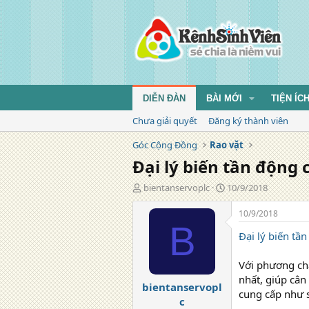
DIỄN ĐÀN
BÀI MỚI
TIỆN ÍC
Chưa giải quyết
Đăng ký thành viên
Góc Cộng Đồng
Rao vặt
Đại lý biến tần động
T
N
bientanservoplc
10/9/2018
á
g
c
à
10/9/2018
g
y
B
Đại lý biến tầ
i
đ
ả
ă
n
Với phương ch
g
nhất, giúp cân
bientanservopl
cung cấp như 
c