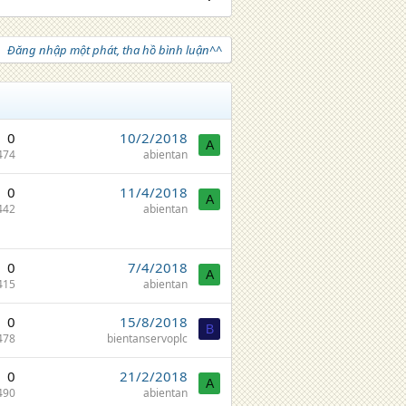
Đăng nhập một phát, tha hồ bình luận^^
0
10/2/2018
A
474
abientan
0
11/4/2018
A
442
abientan
0
7/4/2018
A
415
abientan
0
15/8/2018
B
478
bientanservoplc
0
21/2/2018
A
490
abientan