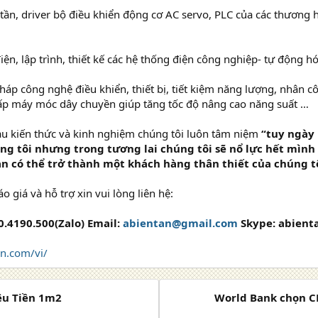
n tần, driver bộ điều khiển động cơ AC servo, PLC của các thương
điện, lập trình, thiết kế các hệ thống điện công nghiệp- tự động 
pháp công nghệ điều khiển, thiết bị, tiết kiệm năng lượng, nhân 
cấp máy móc dây chuyền giúp tăng tốc độ nâng cao năng suất …
àu kiến thức và kinh nghiệm chúng tôi luôn tâm niệm
“tuy ngày
g tôi nhưng trong tương lai chúng tôi sẽ nổ lực hết mình đã
ạn có thể trở thành một khách hàng thân thiết của chúng t
 giá và hỗ trợ xin vui lòng liên hệ:
90.4190.500(Zalo) Email:
abientan@gmail.com
Skype: abient
an.com/vi/
êu Tiền 1m2
World Bank chọn CB