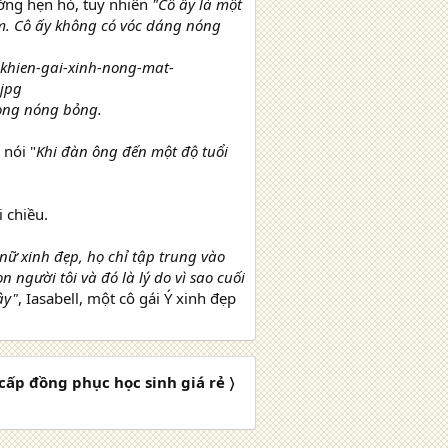
ờng hẹn hò, tuy nhiên
"Cô ấy là một
m. Cô ấy không có vóc dáng nóng
vòng nóng bỏng.
 nói "
Khi đàn ông đến một độ tuổi
 chiều.
nữ xinh đẹp, họ chỉ tập trung vào
 người tôi và đó là lý do vì sao cuối
ậy"
, Iasabell, một cô gái Ý xinh đẹp
ấp đồng phục học sinh giá rẻ 〉