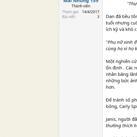
Mai Nhung 159
"Thự
Thành viên
Tham gia
14/4/2017
Dan đã tiêu t
Bài viết
3
tuổi nhưng cuố
ích kỷ và khó c
"
Phụ nữ xinh đ
cùng họ vì họ 
Một nghiên cứ
ổn định . Các 
nhân băng lãn
những bức ảnh 
hơn.
Để tránh số p
bỏng, Carly Sp
Janis, người đ
thường thích h