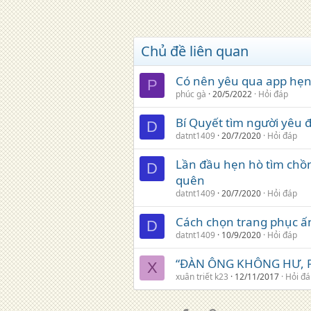
Chủ đề liên quan
Có nên yêu qua app hẹn
P
phúc gà
20/5/2022
Hỏi đáp
Bí Quyết tìm người yêu 
D
datnt1409
20/7/2020
Hỏi đáp
Lần đầu hẹn hò tìm chồ
D
quên
datnt1409
20/7/2020
Hỏi đáp
Cách chọn trang phục ấn
D
datnt1409
10/9/2020
Hỏi đáp
“ĐÀN ÔNG KHÔNG HƯ, 
X
xuân triết k23
12/11/2017
Hỏi đá