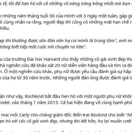
c tế, tôi đã hẹn hò với cả những cô nàng nóng bỏng nhất mà bạn 
ốn những năm tháng tuổi 30 của mình với 3 ngày một tuần, gặp 
i cùng nhận ra rằng, người đẹp thì cũng có những mặt hạn chế r
hiều.
ẹp thì thường được săn đón nên họ coi mình là trung tâm", anh nói
không biết tiếp một cuộc nói chuyện ra hồn".
u của trường Đại học Harvard cho thấy những cô gái xinh đẹp 
nhà nghiên cứu đã khảo sát 20 nữ diễn viên hàng đầu và tìm ra 
h. Ở một nghiên cứu khác, phụ nữ được yêu cầu đánh giá sự hấp
của họ từ 30 năm trước. Những người đàn ông được đánh giá là đ
hận như vậy, Rochkind bắt đầu hẹn hò với một người phụ nữ khô
indel, vào tháng 1 năm 2015. Cả hai hiện đang vô cùng hạnh phú
ã mai mối Carly cho chàng giám đốc điển trai Rockind cho biết "
Nh
ẹn hò với các cô gái xinh đẹp, nhưng khi kết hôn, họ lại muốn cưới