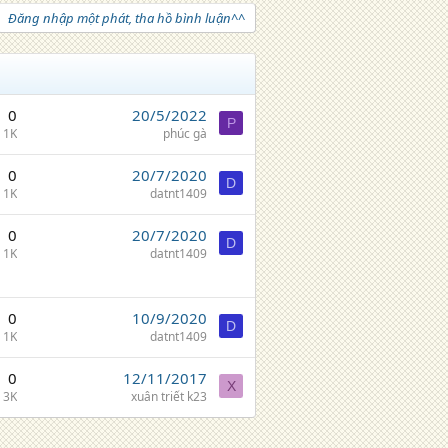
Đăng nhập một phát, tha hồ bình luận^^
0
20/5/2022
P
1K
phúc gà
0
20/7/2020
D
1K
datnt1409
0
20/7/2020
D
1K
datnt1409
0
10/9/2020
D
1K
datnt1409
0
12/11/2017
X
3K
xuân triết k23