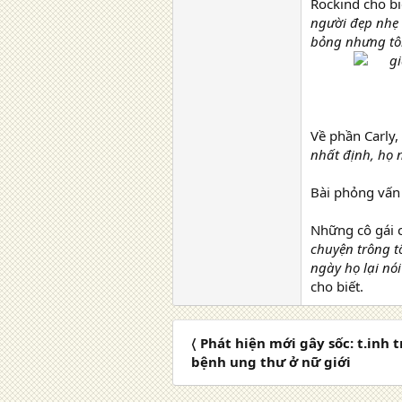
Rockind cho b
người đẹp nhẹ 
bỏng nhưng tôi 
Về phần Carly,
nhất định, họ 
Bài phỏng vấn 
Những cô gái c
chuyện trông tô
ngày họ lại nó
cho biết.
〈 Phát hiện mới gây sốc: t.inh 
bệnh ung thư ở nữ giới