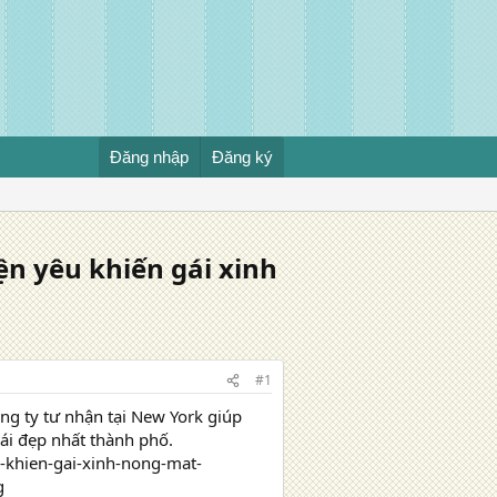
Đăng nhập
Đăng ký
ện yêu khiến gái xinh
#1
ng ty tư nhận tại New York giúp
i đẹp nhất thành phố.