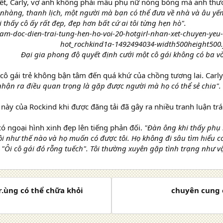
iết, Carly, vợ anh không phải mẫu phụ nữ nóng bỏng mà anh thư
nhàng, thanh lịch, một người mà bạn có thể đưa về nhà và âu yế
thấy cô ấy rất đẹp, đẹp hơn bất cứ ai tôi từng hẹn hò".
Đại gia phong độ quyết định cưới một cô gái không có ba 
 cô gái trẻ không bận tâm đến quá khứ của chồng tương lai. Carly
nhận ra điều quan trọng là gặp được người mà họ có thể sẻ chia".
này của Rockind khi được đăng tải đã gây ra nhiều tranh luận trái
ó ngoại hình xinh đẹp lên tiếng phản đối.
"Đàn ông khi thấy phụ 
i như thế nào và họ muốn có được tôi. Họ không đi sâu tìm hiểu con
i "Ôi cô gái đó rỗng tuếch". Tôi thường xuyên gặp tình trạng như v
tr.ùng có thể chữa khỏi
chuyên cung c