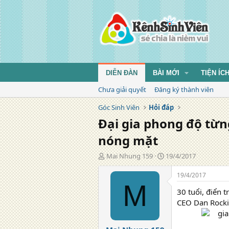
DIỄN ĐÀN
BÀI MỚI
TIỆN ÍC
Chưa giải quyết
Đăng ký thành viên
Góc Sinh Viên
Hỏi đáp
Đại gia phong độ từn
nóng mặt
T
N
Mai Nhung 159
19/4/2017
á
g
c
à
19/4/2017
g
y
M
30 tuổi, điển 
i
đ
ả
ă
CEO Dan Rocki
n
g