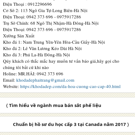
Điện Thoại : 0912296696
Cơ Sở 2: 113 Ngô Gia Tự-Long Biên-Hà Nội
Điện Thoại: 0942 373 696 - 0975917286
Trụ Sở Chính: 68 Ngô Thị Nhậm-Hà Đông-Hà Nội
Điện Thoại: 0942 373 696 - 0975917286
Xưởng Sản Xuất
Kho đá 1: Nam Trung Yên-Yên Hòa-Cầu Giấy-Hà Nội
Kho đá 2: Lê Văn Lương Kéo Dài Hà Nội
Kho đá 3: Phú La-Hà Đông-Hà Nội
Qúy khách có thắc mắc hay muốn tư vấn báo giá,hãy gọi cho
chúng tôi bất cứ khi nào
Holine: MR.HẢI: 0942 373 696
Email:
khodadephaitrang@gmail.com
Website:
https://khodadep.com/da-hoa-cuong-cao-cap-40.html
〈 Tìm hiểu về ngành mua bán sắt phế liệu
Chuẩn bị hồ sơ du học cấp 3 tại Canada năm 2017 〉