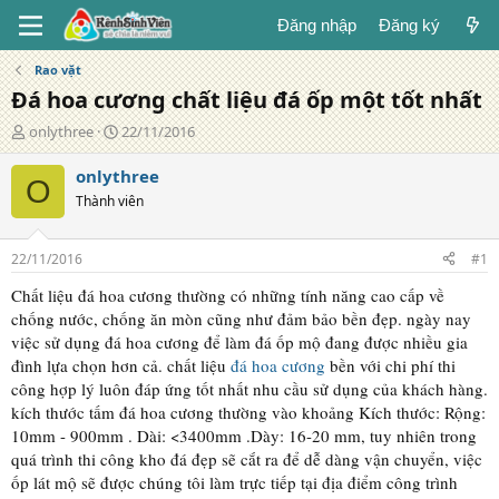
Đăng nhập
Đăng ký
Rao vặt
Đá hoa cương chất liệu đá ốp một tốt nhất
T
N
onlythree
22/11/2016
á
g
c
à
onlythree
O
g
y
Thành viên
i
đ
ả
ă
n
22/11/2016
#1
g
Chất liệu đá hoa cương thường có những tính năng cao cấp về
chống nước, chống ăn mòn cũng như đảm bảo bền đẹp. ngày nay
việc sử dụng đá hoa cương để làm đá ốp mộ đang được nhiều gia
đình lựa chọn hơn cả. chất liệu
đá hoa cương
bền với chi phí thi
công hợp lý luôn đáp ứng tốt nhất nhu cầu sử dụng của khách hàng.
kích thước tấm đá hoa cương thường vào khoảng Kích thước: Rộng:
10mm - 900mm . Dài: <3400mm .Dày: 16-20 mm, tuy nhiên trong
quá trình thi công kho đá đẹp sẽ cắt ra để dễ dàng vận chuyển, việc
ốp lát mộ sẽ được chúng tôi làm trực tiếp tại địa điểm công trình