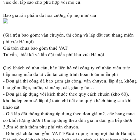
việc đo, lắp sao cho phù hợp với mộ cụ.
Báo giá sản phẩm đá hoa cương ốp mộ như sau
(Giá trên bao gồm: vận chuyển, thi công và lắp đặt cầu thang miễn
phí vực Hà nội)
Giá trên chưa bao gồm thuế VAT
Tư vấn, thiết kế và lắp đặt miễn phí khu vực Hà nội
Quý khách có nhu cầu, hãy liên hệ với công ty cử nhân viên trực
tiếp mang mẫu đá tư vấn tại công trình hoàn toàn miễn phí
- Đơn giá thi công đã bao gồm gia công, vận chuyển, lắp đặt, không
bao gồm điện, nước, xi măng, cát, giàn giáo…
- Đơn giá áp dụng với kích thước theo quy cách chuẩn (khổ 60),
khodadep.com sẽ lập dự toán chi tiết cho quý khách hàng sau khi
khảo sát.
- Giá lắp đặt thông thường áp dụng theo đơn giá m2, các hạng mục
có khối lượng dưới 10m áp dụng theo đơn giá m dài, giá bếp dưới
3,5m sẽ tính thêm phụ phí vận chuyển.
- Đơn giá chưa bao gồm VAT 10% áp dụng trong nội thành Hà nội.
Đối với Quý khách hàng ở xa hoặc công trình có khối lượng lớn vui