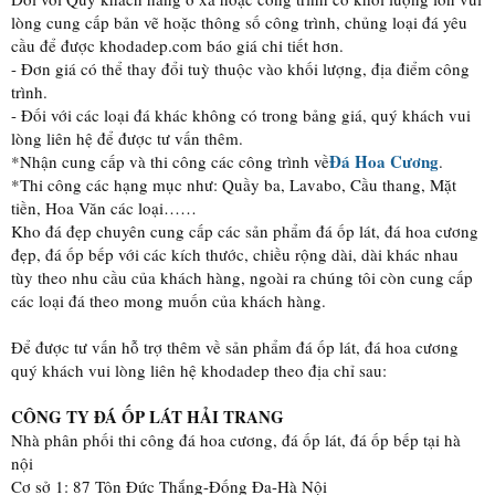
lòng cung cấp bản vẽ hoặc thông số công trình, chủng loại đá yêu
cầu để được khodadep.com báo giá chi tiết hơn.
- Đơn giá có thể thay đổi tuỳ thuộc vào khối lượng, địa điểm công
trình.
- Đối với các loại đá khác không có trong bảng giá, quý khách vui
lòng liên hệ để được tư vấn thêm.
Đá Hoa Cương
*Nhận cung cấp và thi công các công trình về
.
*Thi công các hạng mục như: Quầy ba, Lavabo, Cầu thang, Mặt
tiền, Hoa Văn các loại……
Kho đá đẹp chuyên cung cấp các sản phẩm đá ốp lát, đá hoa cương
đẹp, đá ốp bếp với các kích thước, chiều rộng dài, dài khác nhau
tùy theo nhu cầu của khách hàng, ngoài ra chúng tôi còn cung cấp
các loại đá theo mong muốn của khách hàng.
Để được tư vấn hỗ trợ thêm về sản phẩm đá ốp lát, đá hoa cương
quý khách vui lòng liên hệ khodadep theo địa chỉ sau:
CÔNG TY ĐÁ ỐP LÁT HẢI TRANG
Nhà phân phối thi công đá hoa cương, đá ốp lát, đá ốp bếp tại hà
nội
Cơ sở 1: 87 Tôn Đức Thắng-Đống Đa-Hà Nội