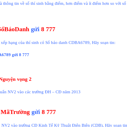
là thông tin về số thí sinh bằng điểm, hơn điểm và ít điểm hơn so với số
SốBáoDanh
gửi
8 777
rí xếp hạng của thí sinh có Số báo danh CDBA6789, Hãy soạn tin:
789 gửi 8 777
 Nguyện vọng 2
huẩn NV2 vào các trường ĐH – CĐ năm 2013
 MãTrường
gửi
8 777
m NV2 vào trường CĐ Kinh Tế Kỹ Thuật Điện Biên (CDB), Hãy soạn tin