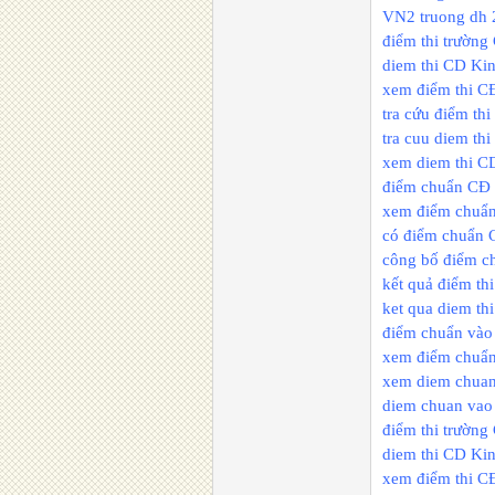
VN2 truong dh 
điểm thi trườn
diem thi CD Ki
xem điểm thi C
tra cứu điểm th
tra cuu diem th
xem diem thi C
điểm chuẩn CĐ 
xem điểm chuẩn
có điểm chuẩn 
công bố điểm c
kết quả điểm t
ket qua diem th
điểm chuẩn vào
xem điểm chuẩn
xem diem chuan
diem chuan vao
điểm thi trườn
diem thi CD Ki
xem điểm thi C