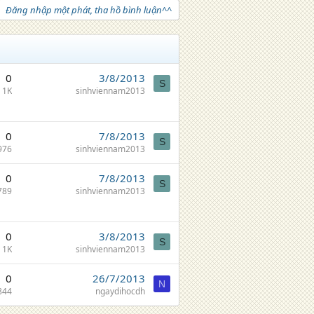
Đăng nhập một phát, tha hồ bình luận^^
0
3/8/2013
S
1K
sinhviennam2013
0
7/8/2013
S
976
sinhviennam2013
0
7/8/2013
S
789
sinhviennam2013
0
3/8/2013
S
1K
sinhviennam2013
0
26/7/2013
N
844
ngaydihocdh