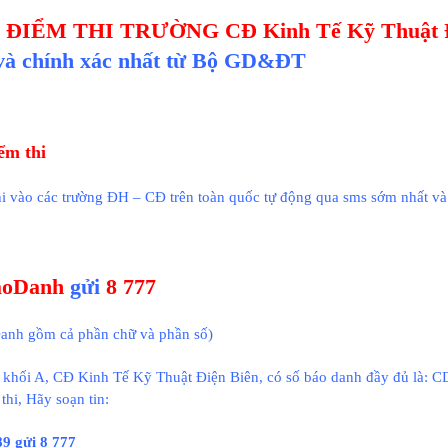
ĐIỂM THI TRƯỜNG CĐ Kinh Tế Kỹ Thuật Đi
và chính xác nhất từ Bộ GD&ĐT
ểm thi
i vào các trường ĐH – CĐ trên toàn quốc tự động qua sms sớm nhất và
áoDanh
gửi
8 777
anh gồm cả phần chữ và phần số)
i khối A, CĐ Kinh Tế Kỹ Thuật Điện Biên, có số báo danh đầy đủ là:
thi, Hãy soạn tin:
 gửi 8 777