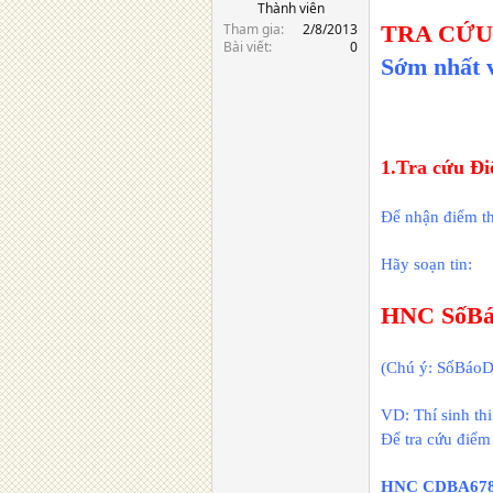
Thành viên
Tham gia
2/8/2013
TRA CỨU 
Bài viết
0
Sớm nhất 
1.Tra cứu Đi
Để nhận điểm th
Hãy soạn tin:
HNC SốB
(Chú ý: SốBáoD
VD: Thí sinh th
Để tra cứu điểm 
HNC CDBA6789