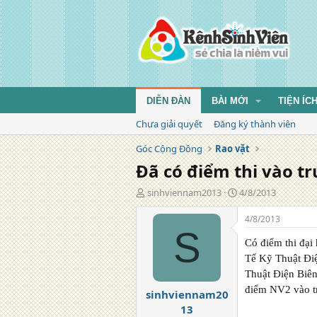
DIỄN ĐÀN
BÀI MỚI
TIỆN ÍC
Chưa giải quyết
Đăng ký thành viên
Góc Cộng Đồng
Rao vặt
Đã có điểm thi vào t
T
N
sinhviennam2013
4/8/2013
á
g
c
à
4/8/2013
g
y
S
i
đ
Có điểm thi đại
ả
ă
Tế Kỹ Thuật Đi
n
Thuật Điện Biê
g
điểm NV2 vào t
sinhviennam20
13