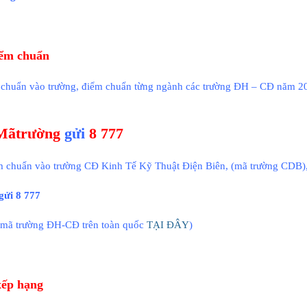
iểm chuẩn
 chuẩn vào trường, điểm chuẩn từng ngành các trường ĐH – CĐ năm 2
ãtrường
gửi
8 777
m chuẩn vào trường CĐ Kinh Tế Kỹ Thuật Điện Biên, (mã trường CDB),
ửi 8 777
u mã trường ĐH-CĐ trên toàn quốc
TẠI ĐÂY
)
 xếp hạng