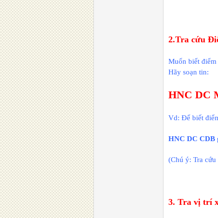
2.Tra cứu Đ
Muốn biết điểm
Hãy soạn tin:
HNC DC M
Vd: Để biết điể
HNC DC CDB g
(Chú ý: Tra cứ
3. Tra vị trí