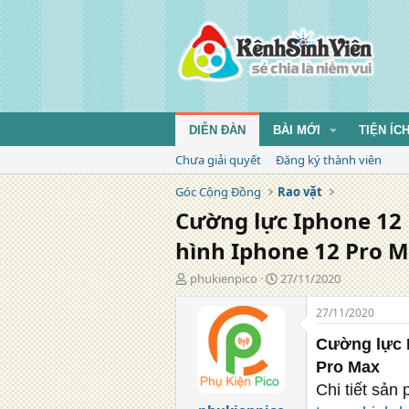
DIỄN ĐÀN
BÀI MỚI
TIỆN ÍC
Chưa giải quyết
Đăng ký thành viên
Góc Cộng Đồng
Rao vặt
Cường lực Iphone 12 
hình Iphone 12 Pro 
T
N
phukienpico
27/11/2020
á
g
c
à
27/11/2020
g
y
i
đ
Cường lực I
ả
ă
Pro Max
n
Chi tiết sản
g