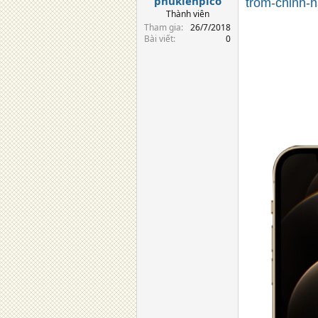
phukienpico
trom-chinh-h
Thành viên
Tham gia
26/7/2018
Bài viết
0