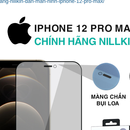
ang-nillkin-dan-man-hinh-iphone-12-pro-max/