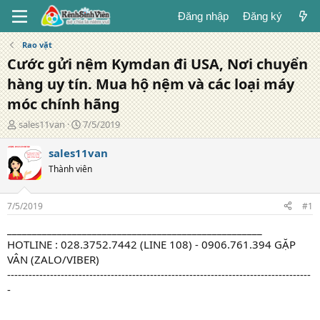
Đăng nhập
Đăng ký
Rao vặt
Cước gửi nệm Kymdan đi USA, Nơi chuyển
hàng uy tín. Mua hộ nệm và các loại máy
móc chính hãng
T
N
sales11van
7/5/2019
á
g
c
à
sales11van
g
y
Thành viên
i
đ
ả
ă
n
7/5/2019
#1
g
___________________________________________________
HOTLINE : 028.3752.7442 (LINE 108) - 0906.761.394 GẶP
VÂN (ZALO/VIBER)
-------------------------------------------------------------------------------------
-