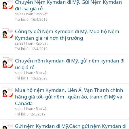
Chuyển Nệm Kymdan đi Mỹ, Gửi Nệm Kymdan
đi Usa giá rẻ
sales11van
Rao vặt
Trả lời
0
16/4/2019
Công ty gửi Nệm Kymdan đi Mỹ, Mua hộ Nệm
Kymdan giá rẻ hơn thị trường
sales11van
Rao vặt
Trả lời
0
12/4/2019
Chuyển nệm kymdan đi Mỹ, gửi nệm kymdan đi
úc giá rẻ
sales11van
Rao vặt
Trả lời
1
13/2/2020
Mua hộ nệm Kymdan, Liên Á, Vạn Thành chính
hãng giá tốt- gửi nệm , quần áo, tranh đi Mỹ và
Canada
sales11van
Rao vặt
Trả lời
0
2/5/2019
Gửi nệm Kymdan đi Mỹ,Cách gửi nệm Kymdan đi