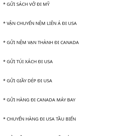
* GỬI SÁCH VỞ ĐI MỸ
* VẬN CHUYỂN NỆM LIÊN Á ĐI USA
* GỬI NỆM VẠN THÀNH ĐI CANADA
* GỬI TÚI XÁCH ĐI USA
* GỬI GIẦY DÉP ĐI USA
* GỬI HÀNG ĐI CANADA MÁY BAY
* CHUYỂN HÀNG ĐI USA TẦU BIỂN