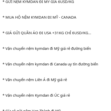
* GỬI NỆM KYMDAN ĐI MỸ GIÁ 6USD/KG
* MUA HỘ NỆM KYMDAN ĐI MỸ - CANADA
* GIÁ GỬI QUẦN ÁO ĐI USA +31KG CHỈ 6USD/KG...
* Vận chuyển nệm kymdan đi Mỹ giá rẻ đường biển
* Vận chuyển nệm kymdan đi Canada uy tín đường biển
* Vận chuyển nệm Liên Á đi Mỹ giá rẻ
* Vận chuyển nệm Kymdan đi ÚC giá rẻ
* Gía rẻ gửi nệm Vạn Thành đi Mỹ