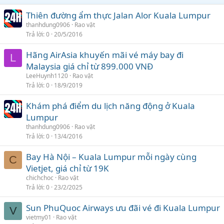
Thiên đường ẩm thực Jalan Alor Kuala Lumpur
thanhdung0906
Rao vặt
Trả lời
0
20/5/2016
Hãng AirAsia khuyến mãi vé máy bay đi
L
Malaysia giá chỉ từ 899.000 VNĐ
LeeHuynh1120
Rao vặt
Trả lời
0
18/9/2019
Khám phá điểm du lịch năng động ở Kuala
Lumpur
thanhdung0906
Rao vặt
Trả lời
0
13/4/2016
Bay Hà Nội – Kuala Lumpur mỗi ngày cùng
C
Vietjet, giá chỉ từ 19K
chichchoc
Rao vặt
Trả lời
0
23/2/2025
Sun PhuQuoc Airways ưu đãi vé đi Kuala Lumpur
V
vietmy01
Rao vặt