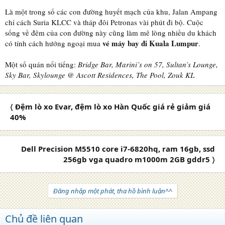
Là một trong số các con đường huyết mạch của khu, Jalan Ampang
chỉ cách Suria KLCC và tháp đôi Petronas vài phút đi bộ. Cuộc
sống về đêm của con đường này cũng làm mê lòng nhiều du khách
vé máy bay đi Kuala Lumpur
có tính cách hướng ngoại mua
.
Một số quán nổi tiếng:
Bridge Bar, Marini’s on 57, Sultan’s Lounge,
Sky Bar, Skylounge @ Ascott Residences, The Pool, Zouk KL
〈 Đệm lò xo Evar, đệm lò xo Hàn Quốc giá rẻ giảm giá
40%
Dell Precision M5510 core i7-6820hq, ram 16gb, ssd
256gb vga quadro m1000m 2GB gddr5 〉
Đăng nhập một phát, tha hồ bình luận^^
Chủ đề liên quan