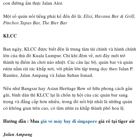
con đường ẩm thực Jalan Alor.
Một số quán nổi tiếng phải kể đến đó là:
Elixi, Havana Bar & Grill,
Pinchos Tapas Bar, The Bier Bar
KLCC
Ban ngày, KLCC được biết đến là trung tâm tài chính và hành chính
lớn của thủ đô Kuala Lumpur. Chỉ khi đêm về, nơi đây mới trở
thành tụ điểm ăn chơi náo nhiệt. Các câu lạc bộ, quán bar và quán
rượu nằm rải rác khắp nơi, với phần lớn tập trung dọc theo Jalan P.
Ramlee, Jalan Ampang và Jalan Sultan Ismail.
Nếu như Bangsar hay Asian Heritage Row sở hữu phong cách gần
gũi, bình dân thì KLCC lại là chốn tụ hội của các quán bar sang
trọng và đẳng cấp hơn nhiều, trong đó nổi bật nhất là những quán
có không gian trên cao, có tầm nhìn ra khắp thành phố hoa lệ.
Hướng dẫn : Mua
giá vé máy bay đi singapore
giá rẻ tại tiger air
Jalan Ampang