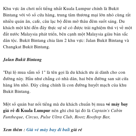
Khu vực ăn chơi nổi tiếng nhất Kuala Lumpur chính là Bukit
Bintang với vô số cửa hàng, trung tâm thương mại lớn nhỏ cùng rất
nhiều quán ăn, cafe, câu lạc bộ đêm mở thâu đêm suốt sáng. Du
khách một khi đến đây thực sự sẽ có được trải nghiệm thú vị về một
đất nước Malaysia phát triển, bên cạnh một Malaysia giàu bản sắc
dân tộc. Bukit Bintang chia làm 2 khu vực: Jalan Bukit Bintang và
Changkat Bukit Bintang.
Jalan Bukit Bintang
"Đại lộ mua sắm số 1" là tên gọi là du khách ưu ái dành cho con
đường này. Hầu như chẳng có nhà dân, hai bên đường san sát cửa
hàng lớn nhỏ. Đây cũng chính là con đường huyết mạch của khu
Bukit Bintang.
vé máy bay
Một số quán bar nổi tiếng mà du khách chuẩn bị mua
giá rẻ đi Kuala Lumpur
nên ghi chú lại đó là
Captain’s Cabin
Funtheque, Circus, Pulse Ultra Club, Rootz Rooftop Bar,
Xem thêm :
Giá vé máy bay đi bali
giá rẻ