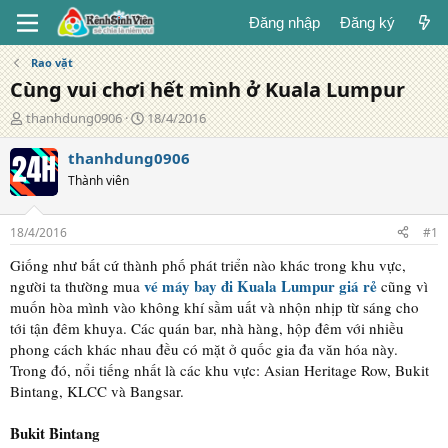
Đăng nhập
Đăng ký
Rao vặt
Cùng vui chơi hết mình ở Kuala Lumpur
T
N
thanhdung0906
18/4/2016
á
g
c
à
thanhdung0906
g
y
Thành viên
i
đ
ả
ă
n
18/4/2016
#1
g
Giống như bất cứ thành phố phát triển nào khác trong khu vực,
vé máy bay đi Kuala Lumpur giá rẻ
người ta thường mua
cũng vì
muốn hòa mình vào không khí sầm uất và nhộn nhịp từ sáng cho
tới tận đêm khuya. Các quán bar, nhà hàng, hộp đêm với nhiều
phong cách khác nhau đều có mặt ở quốc gia đa văn hóa này.
Trong đó, nổi tiếng nhất là các khu vực: Asian Heritage Row, Bukit
Bintang, KLCC và Bangsar.
Bukit Bintang