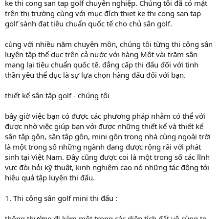
ke thi cong san tap golf chuyên nghiệp. Chúng tôi đã có mặt
trên thị trường cùng với mục đích thiet ke thi cong san tap
golf sành đạt tiêu chuẩn quốc tế cho chủ sân golf.
cùng với nhiều năm chuyên môn, chúng tôi từng thi công sân
luyện tập thể dục trên cả nước với hàng Một vài trăm sân
mang lại tiêu chuẩn quốc tế, đẳng cấp thi đấu đối với tinh
thần yêu thể dục là sự lựa chọn hàng đấu đối với bạn.
thiết kế sân tập golf - chúng tôi
bây giờ việc bạn có được các phương pháp nhằm có thể với
được nhờ việc giúp bạn với được những thiết kế và thiết kế
sân tập gôn, sân tập gôn, mini gôn trong nhà cùng ngoài trời
là một trong số những ngành đang được rộng rãi với phát
sinh tại Việt Nam. Đây cũng được coi là một trong số các lĩnh
vực đòi hỏi kỹ thuật, kinh nghiệm cao nó những tác động tới
hiệu quả tập luyện thi đấu.
1. Thi công sân golf mini thi đấu :
thông thường đi kèm một trong các diện tích đất vô cùng to