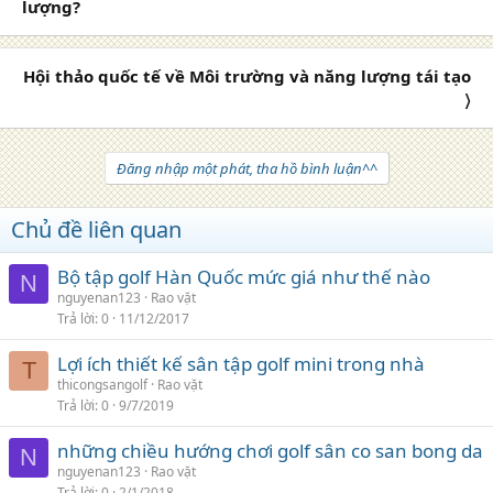
lượng?
Hội thảo quốc tế về Môi trường và năng lượng tái tạo
〉
Đăng nhập một phát, tha hồ bình luận^^
Chủ đề liên quan
Bộ tập golf Hàn Quốc mức giá như thế nào
N
nguyenan123
Rao vặt
Trả lời
0
11/12/2017
Lợi ích thiết kế sân tập golf mini trong nhà
T
thicongsangolf
Rao vặt
Trả lời
0
9/7/2019
những chiều hướng chơi golf sân co san bong da
N
nguyenan123
Rao vặt
Trả lời
0
2/1/2018