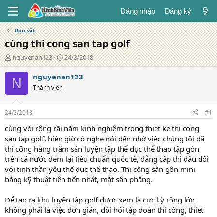
Đăng nhập
Đăng ký
Rao vặt
cùng thi cong san tap golf
T
N
nguyenan123
24/3/2018
á
g
c
à
nguyenan123
N
g
y
Thành viên
i
đ
ả
ă
n
24/3/2018
#1
g
cùng với rộng rãi năm kinh nghiệm trong thiet ke thi cong
san tap golf, hiện giờ có nghe nói đến nhờ việc chúng tôi đã
thi công hàng trăm sân luyện tập thể dục thể thao tập gôn
trên cả nước đem lại tiêu chuẩn quốc tế, đẳng cấp thi đấu đối
với tinh thần yêu thể dục thể thao. Thi công sân gôn mini
bằng kỹ thuật tiên tiến nhất, mặt sân phẳng.
Để tạo ra khu luyện tập golf được xem là cực kỳ rộng lớn
không phải là việc đơn giản, đòi hỏi tập đoàn thi công, thiet