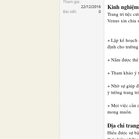
Tham gia
Kinh nghiệm 
22/12/2016
Bài viết
0
Trang trí tiệc c
Venus xin chia s
+ Lập kế hoạch 
định cho trường
+ Nắm được thế 
+ Tham khảo ý tư
+ Nhờ sự giúp đ
ý tưởng trang tr
+ Mọi việc cần 
mong muốn.
Địa chỉ trang
Hiểu được sự bận