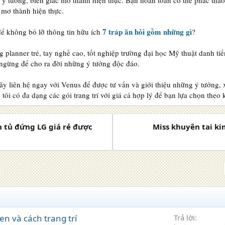
 ý tưởng, biến giấc mơ thành hiện thực. Bạn hoàn toàn có thể phác th
 mơ thành hiện thực.
7 tráp ăn hỏi gồm những gì
ể không bỏ lỡ thông tin hữu ích
?
 planner trẻ, tay nghề cao, tốt nghiệp trường đại học Mỹ thuật danh ti
ngừng để cho ra đời những ý tưởng độc đáo.
ãy liên hệ ngay với Venus để được tư vấn và giới thiệu những ý tưởng, 
tôi có đa dạng các gói trang trí với giá cả hợp lý để bạn lựa chọn theo
 tủ đứng LG giá rẻ được
Miss khuyên tai k
en và cách trang trí
Trả lời