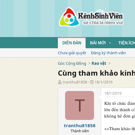
DIỄN ĐÀN
BÀI MỚI
TIỆN ÍC
Chưa giải quyết
Đăng ký thành viên
Góc Cộng Đồng
Rao vặt
Cùng tham khảo kinh 
T
N
tranthu81858
18/1/2019
á
g
c
à
18/1/2019
g
y
T
Khi tổ chức đám 
i
đ
ả
ă
lớn đến thành c
n
không hề đơn gi
g
tranthu81858
>>Tham khảo t
Thành viên