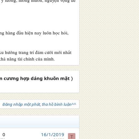
ảo ý tưởng, mong muốn, nguyện vọng để
ếng hàng đầu hiện nay luôn học hỏi,
xu hướng trang trí đám cưới mới nhất
 khả năng tài chính của mình.
im cương hợp dáng khuôn mặt 〉
Đăng nhập một phát, tha hồ bình luận^^
0
16/1/2019
T