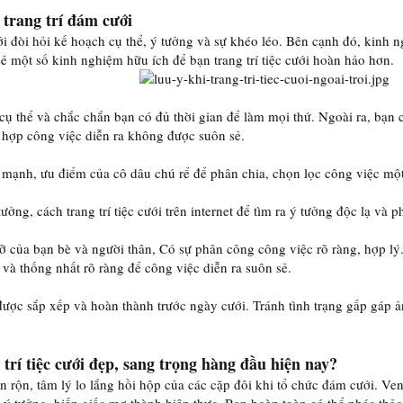
trang trí đám cưới
ưới đòi hỏi kế hoạch cụ thể, ý tưởng và sự khéo léo. Bên cạnh đó, kinh 
ẻ một số kinh nghiệm hữu ích để bạn trang trí tiệc cưới hoàn hảo hơn.
cụ thể và chắc chắn bạn có đủ thời gian để làm mọi thứ. Ngoài ra, bạn 
 hợp công việc diễn ra không được suôn sẻ.
mạnh, ưu điểm của cô dâu chú rể để phân chia, chọn lọc công việc mộ
ởng, cách trang trí tiệc cưới trên internet để tìm ra ý tưởng độc lạ và 
ỡ của bạn bè và người thân, Có sự phân công công việc rõ ràng, hợp lý
í và thống nhất rõ ràng để công việc diễn ra suôn sẻ.
được sắp xếp và hoàn thành trước ngày cưới. Tránh tình trạng gấp gáp
 trí tiệc cưới đẹp, sang trọng hàng đầu hiện nay?
 rộn, tâm lý lo lắng hồi hộp của các cặp đôi khi tổ chức đám cưới. Ven