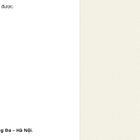
ẽ được:
g Đa – Hà Nội
.