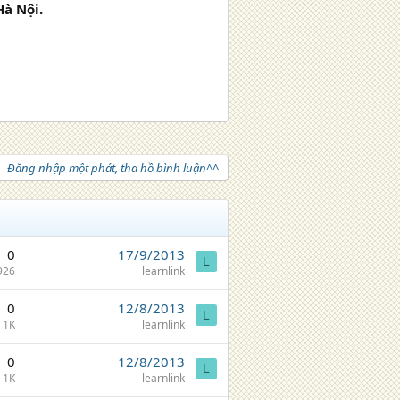
à Nội.
Đăng nhập một phát, tha hồ bình luận^^
0
17/9/2013
L
926
learnlink
0
12/8/2013
L
1K
learnlink
0
12/8/2013
L
1K
learnlink