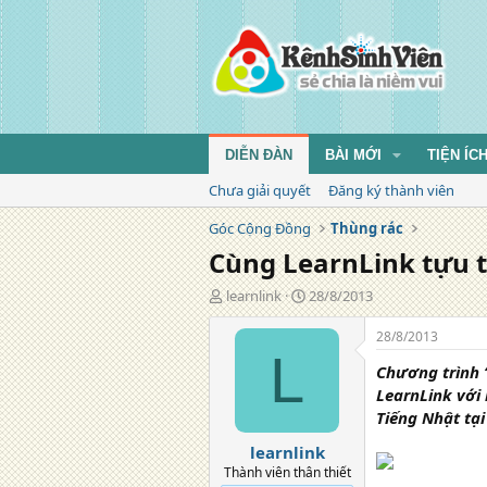
DIỄN ĐÀN
BÀI MỚI
TIỆN ÍC
Chưa giải quyết
Đăng ký thành viên
Góc Cộng Đồng
Thùng rác
Cùng LearnLink tựu t
T
N
learnlink
28/8/2013
á
g
c
à
28/8/2013
g
y
L
Chương trình “
i
đ
ả
ă
LearnLink với 
n
Tiếng Nhật tại
g
learnlink
Thành viên thân thiết