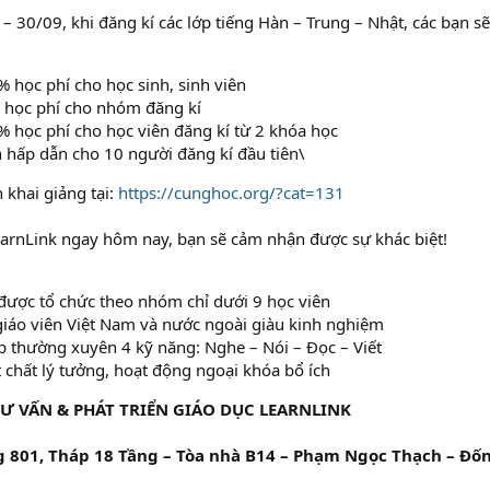
– 30/09, khi đăng kí các lớp tiếng Hàn – Trung – Nhật, các bạn s
 học phí cho học sinh, sinh viên
học phí cho nhóm đăng kí
 học phí cho học viên đăng kí từ 2 khóa học
 hấp dẫn cho 10 người đăng kí đầu tiên\
 khai giảng tại:
https://cunghoc.org/?cat=131
earnLink ngay hôm nay, bạn sẽ cảm nhận được sự khác biệt!
được tổ chức theo nhóm chỉ dưới 9 học viên
giáo viên Việt Nam và nước ngoài giàu kinh nghiệm
p thường xuyên 4 kỹ năng: Nghe – Nói – Đọc – Viết
t chất lý tưởng, hoạt động ngoại khóa bổ ích
Ư VẤN & PHÁT TRIỂN GIÁO DỤC LEARNLINK
 801, Tháp 18 Tầng – Tòa nhà B14 – Phạm Ngọc Thạch – Đốn