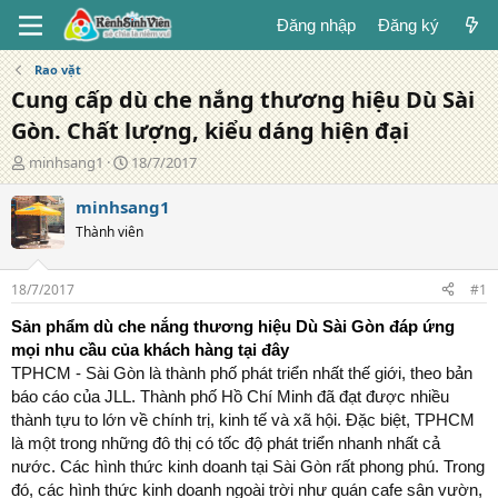
Đăng nhập
Đăng ký
Rao vặt
Cung cấp dù che nắng thương hiệu Dù Sài
Gòn. Chất lượng, kiểu dáng hiện đại
T
N
minhsang1
18/7/2017
á
g
c
à
minhsang1
g
y
Thành viên
i
đ
ả
ă
n
18/7/2017
#1
g
Sản phẩm dù che nắng thương hiệu Dù Sài Gòn đáp ứng
mọi nhu cầu của khách hàng tại đây
TPHCM - Sài Gòn là thành phố phát triển nhất thế giới, theo bản
báo cáo của JLL. Thành phố Hồ Chí Minh đã đạt được nhiều
thành tựu to lớn về chính trị, kinh tế và xã hội. Đặc biệt, TPHCM
là một trong những đô thị có tốc độ phát triển nhanh nhất cả
nước. Các hình thức kinh doanh tại Sài Gòn rất phong phú. Trong
đó, các hình thức kinh doanh ngoài trời như quán cafe sân vườn,