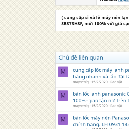
〈 cung cấp sỉ và lẻ máy nén lạ
SB373H8F, mới 100% với giá cạn
Chủ đề liên quan
cung cấp lốc máy lạnh 
M
hàng nhanh và lắp đặt t
maynenlg
15/2/2020
Rao vặt
bán lốc lạnh panasonic
M
100%=giao tận nơi trên 
maynenlg
15/2/2020
Rao vặt
bán lốc máy nén Panason
M
chính hãng. LH 0931 14