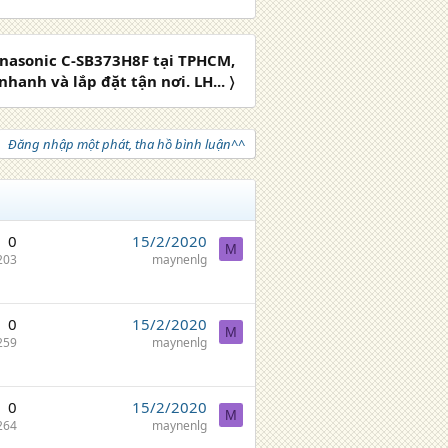
anasonic C-SB373H8F tại TPHCM,
hanh và lắp đặt tận nơi. LH... 〉
Đăng nhập một phát, tha hồ bình luận^^
0
15/2/2020
M
203
maynenlg
0
15/2/2020
M
259
maynenlg
0
15/2/2020
M
264
maynenlg