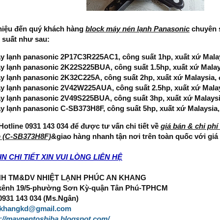
thiệu đến quý khách hàng
block máy nén lạnh Panasonic
chuyên s
 suất như sau:
y lạnh panasonic 2P17C3R225AC1, công suất 1hp, xuất xứ Malay
y lạnh panasonic 2K22S225BUA, công suất 1.5hp, xuất xứ Malay
y lạnh panasonic 2K32C225A, công suất 2hp, xuất xứ Malaysia, 
y lạnh panasonic 2V42W225AUA, công suất 2.5hp, xuất xứ Malay
y lạnh panasonic 2V49S225BUA, công suất 3hp, xuất xứ Malaysi
y lạnh panasonic C-SB373H8F, công suất 5hp, xuất xứ Malaysia,
otline 0931 143 034 để được tư vấn chi tiết về
giá bán & chi phí
p (C-SB373H8F)
&giao hàng nhanh tận nơi trên toàn quốc với giá
N CHI TIẾT XIN VUI LÒNG LIÊN HỆ
HH TM&DV NHIỆT LẠNH PHÚC AN KHANG
8 kênh 19/5-phường Sơn Kỳ-quận Tân Phú-TPHCM
 0931 143 034 (Ms.Ngân)
khangkd@gmail.com
s://maynentoshiba.blogspot.com/