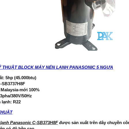
Ỹ THUẬT BLOCK MÁY NÉN LẠNH PANASONIC 5 NGỰA
t: 5hp (45.000btu)
C-SB3737H8F
 Malaysia-mới 100%
 3pha/380V/50Hz
 lạnh: R22
THUẬT
 lạnh Panasonic C-SB373H8F
được sản xuất trên dây chuyền côn
ên có độ bền cao