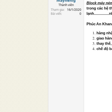
maynenlg
Block máy nén
Thành viên
trong các hệ t
Tham gia
16/1/2020
lạnh..........
Bài viết
0
Phúc An Kha
hàng nhậ
giao hàn
thay thế
chế độ b