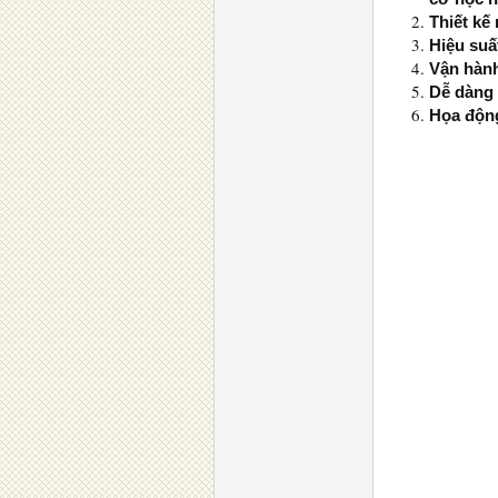
Thiết kế
Hiệu suấ
Vận hành
Dễ dàng 
Họa động