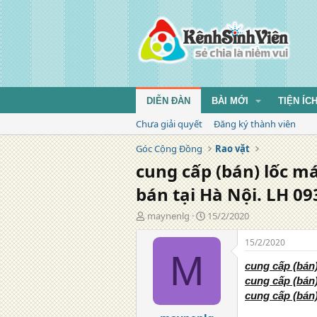
DIỄN ĐÀN
BÀI MỚI
TIỆN ÍC
Chưa giải quyết
Đăng ký thành viên
Góc Cộng Đồng
Rao vặt
cung cấp (bán) lốc m
bán tại Hà Nội. LH 09
T
N
maynenlg
15/2/2020
á
g
c
à
15/2/2020
g
y
M
i
đ
cung cấp (bán
ả
ă
cung cấp (bán
n
cung cấp (bán
g