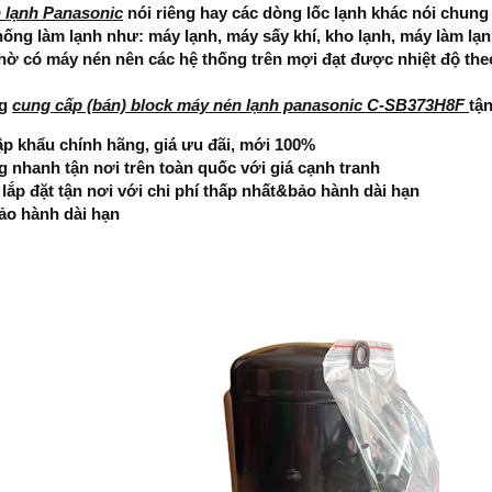
 lạnh Panasonic
nói riêng hay các dòng lốc lạnh khác nói chung
hống làm lạnh như: máy lạnh, máy sấy khí, kho lạnh, máy làm l
.....nhờ có máy nén nên các hệ thống trên mợi đạt được nhiệt độ th
ng
cung cấp (bán) block máy nén lạnh panasonic C-SB373H8F
tận
p khẩu chính hãng, giá ưu đãi, mới 100%
g nhanh tận nơi trên toàn quốc với giá cạnh tranh
, lắp đặt tận nơi với chi phí thấp nhất&bảo hành dài hạn
ảo hành dài hạn