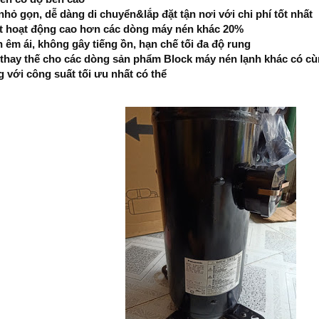
 nhỏ gọn, dễ dàng di chuyển&lắp đặt tận nơi với chi phí tốt nhất
t hoạt động cao hơn các dòng máy nén khác 20%
 êm ái, không gây tiếng ồn, hạn chế tối đa độ rung
thay thế cho các dòng sản phẩm Block máy nén lạnh khác có cù
 với công suất tối ưu nhất có thể