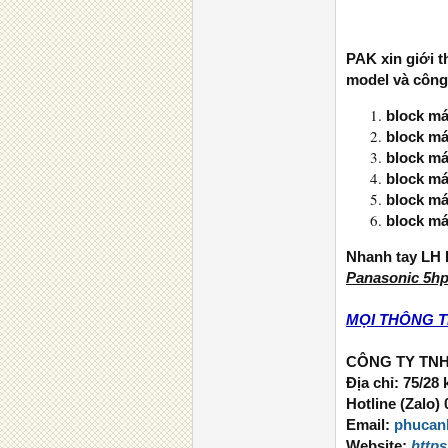
PAK xin giới 
model và công
block má
block má
block má
block má
block má
block má
Nhanh tay LH H
Panasonic 5h
MỌI THÔNG TI
CÔNG TY TN
Địa chỉ: 75/2
Hotline (Zalo)
Email:
phucan
Website:
http