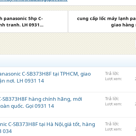
nh panasonic 5hp C-
cung cấp lốc máy lạnh p
h tranh. LH 0931...
giao hàng n
panasonic C-SB373H8F tại TPHCM, giao
Trả lời
Lượt xem
ận nơi. LH 0931 14
 C-SB373H8F hàng chính hãng, mới
Trả lời
Lượt xem
toàn quốc. Gọi 0931 14
ic C-SB373H8F tại Hà Nội,giá tốt, hàng
Trả lời
Lượt xem
3 034