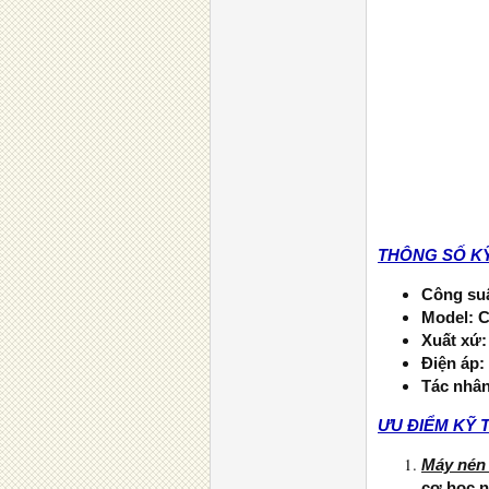
THÔNG SỐ K
Công suấ
Model: 
Xuất xứ:
Điện áp:
Tác nhân
ƯU ĐIỂM KỸ 
Máy nén
cơ học n