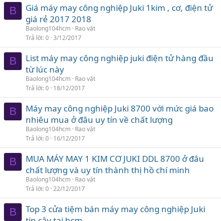
Giá máy may công nghiệp Juki 1kim , cơ, điện tử
B
giá rẻ 2017 2018
Baolong104hcm
Rao vặt
Trả lời
0
3/12/2017
List máy may công nghiệp juki điện tử hàng đầu
B
từ lúc này
Baolong104hcm
Rao vặt
Trả lời
0
18/12/2017
Máy may công nghiệp Juki 8700 với mức giá bao
B
nhiêu mua ở đâu uy tín về chất lượng
Baolong104hcm
Rao vặt
Trả lời
0
16/12/2017
MUA MÁY MAY 1 KIM CƠ JUKI DDL 8700 ở đâu
B
chất lượng và uy tín thành thị hồ chí minh
Baolong104hcm
Rao vặt
Trả lời
0
22/12/2017
Top 3 cửa tiệm bán máy may công nghiệp Juki
B
tin cậy tại hcm