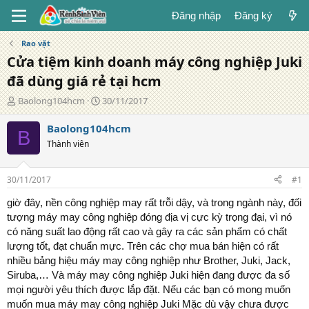
Đăng nhập
Đăng ký
Rao vặt
Cửa tiệm kinh doanh máy công nghiệp Juki
đã dùng giá rẻ tại hcm
T
N
Baolong104hcm
30/11/2017
á
g
c
à
Baolong104hcm
B
g
y
Thành viên
i
đ
ả
ă
n
30/11/2017
#1
g
giờ đây, nền công nghiệp may rất trỗi dậy, và trong ngành này, đối
tượng máy may công nghiệp đóng địa vị cực kỳ trọng đại, vì nó
có năng suất lao động rất cao và gây ra các sản phẩm có chất
lượng tốt, đạt chuẩn mực. Trên các chợ mua bán hiện có rất
nhiều bảng hiệu máy may công nghiệp như Brother, Juki, Jack,
Siruba,… Và máy may công nghiệp Juki hiện đang được đa số
mọi người yêu thích được lắp đặt. Nếu các bạn có mong muốn
muốn mua máy may công nghiệp Juki Mặc dù vậy chưa được