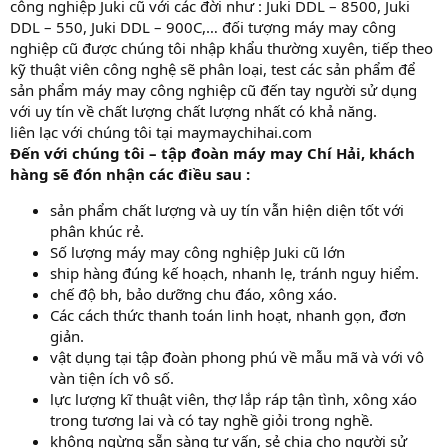
công nghiệp Juki cũ với các đời như : Juki DDL – 8500, Juki
DDL – 550, Juki DDL – 900C,… đối tượng máy may công
nghiệp cũ được chúng tôi nhập khẩu thường xuyên, tiếp theo
kỹ thuật viên công nghệ sẽ phân loại, test các sản phẩm để
sản phẩm máy may công nghiệp cũ đến tay người sử dụng
với uy tín về chất lượng chất lượng nhất có khả năng.
liên lạc với chúng tôi tại maymaychihai.com
Đến với chúng tôi – tập đoàn máy may Chí Hải, khách
hàng sẽ đón nhận các điều sau :
sản phẩm chất lượng và uy tín vẫn hiện diện tốt với
phân khúc rẻ.
Số lượng máy may công nghiệp Juki cũ lớn
ship hàng đúng kế hoạch, nhanh lẹ, tránh nguy hiểm.
chế độ bh, bảo dưỡng chu đáo, xông xáo.
Các cách thức thanh toán linh hoạt, nhanh gọn, đơn
giản.
vật dụng tại tập đoàn phong phú về mẫu mã và với vô
vàn tiện ích vô số.
lực lượng kĩ thuật viên, thợ lắp ráp tận tình, xông xáo
trong tương lai và có tay nghề giỏi trong nghề.
không ngừng sẵn sàng tư vấn, sẻ chia cho người sử