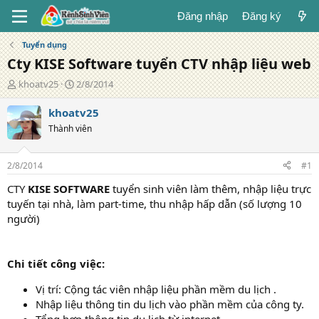
Đăng nhập
Đăng ký
Tuyển dụng
Cty KISE Software tuyển CTV nhập liệu web
T
N
khoatv25
2/8/2014
á
g
c
à
khoatv25
g
y
Thành viên
i
đ
ả
ă
n
2/8/2014
#1
g
CTY
KISE SOFTWARE
tuyển sinh viên làm thêm, nhập liệu trực
tuyến tại nhà, làm part-time, thu nhập hấp dẫn (số lượng 10
người)
Chi tiết công việc:
Vị trí: Cộng tác viên nhập liệu phần mềm du lịch .
Nhập liệu thông tin du lịch vào phần mềm của công ty.
Tổng hợp thông tin du lịch từ internet