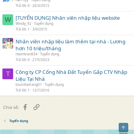
Trả lời
0
20/3/2015
[TUYỂN DỤNG] Nhân viên nhập liệu website
W
Windy_92
Tuyển dụng
Trả lời
1
3/9/2015
Nhân viên nhập liệu làm thêm tại nhà - Lương
hơn 10 triệu/tháng
ntamtran834
Tuyển dụng
Trả lời
0
27/5/2023
Công ty CP Cổng Nhà Đất Tuyển Gấp CTV Nhập
T
Liệu Tại Nhà
tournhatrang01
Tuyển dụng
Trả lời
1
12/7/2016
Facebook
Liên kết
Chia sẻ:
Tuyển dụng
Top