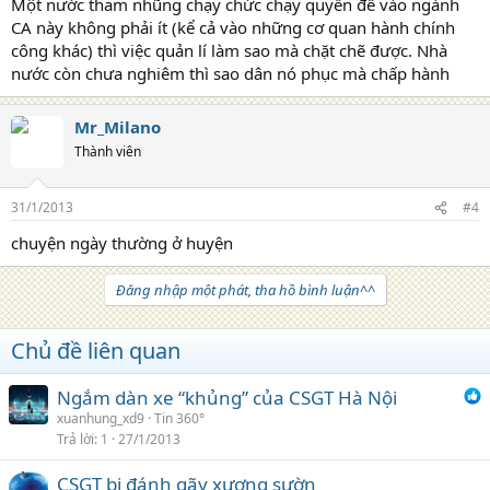
Một nước tham nhũng chạy chức chạy quyền để vào ngành
CA này không phải ít (kể cả vào những cơ quan hành chính
công khác) thì việc quản lí làm sao mà chặt chẽ được. Nhà
nước còn chưa nghiêm thì sao dân nó phục mà chấp hành
Mr_Milano
Thành viên
31/1/2013
#4
chuyện ngày thường ở huyện
Đăng nhập một phát, tha hồ bình luận^^
Chủ đề liên quan
Ngắm dàn xe “khủng” của CSGT Hà Nội
xuanhung_xd9
Tin 360°
Trả lời
1
27/1/2013
CSGT bị đánh gãy xương sườn