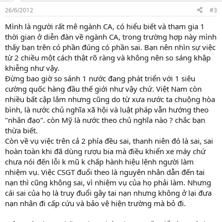
26/6/2012
#3
Mình là người rất mê ngành CA, có hiểu biết và tham gia 1
thời gian ở diễn đàn về ngành CA, trong trường hợp này mình
thấy bạn trên có phần đúng có phần sai. Bạn nên nhìn sự việc
từ 2 chiều một cách thật rõ ràng và không nên so sáng khập
khiễng như vậy.
Đừng bao giờ so sánh 1 nước đang phát triển với 1 siêu
cường quốc hàng đầu thế giới như vậy chứ. Việt Nam còn
nhiều bất cập lắm nhưng cũng do từ xưa nước ta chuộng hòa
bình, là nước chủ nghĩa xã hội và luật pháp vẫn hướng theo
"nhân đạo". còn Mỹ là nước theo chủ nghĩa nào ? chắc bạn
thừa biết.
Còn về vụ việc trên cả 2 phía đều sai, thanh niên đó là sai, sai
hoàn toàn khi đã dùng rượu bia mà điều khiển xe máy chứ
chưa nói đến lỗi k mũ k chấp hành hiệu lệnh người làm
nhiệm vụ. Việc CSGT đuổi theo là nguyên nhân dẫn đến tai
nạn thì cũng không sai, vì nhiệm vụ của họ phải làm. Nhưng
cái sai của họ là truy đuổi gây tai nạn nhưng không ở lại đưa
nạn nhân đi cấp cứu và bảo vệ hiện trường mà bỏ đi.