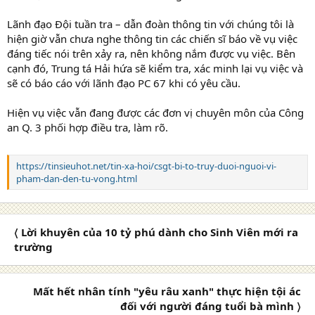
Lãnh đạo Đội tuần tra – dẫn đoàn thông tin với chúng tôi là
hiện giờ vẫn chưa nghe thông tin các chiến sĩ báo về vụ việc
đáng tiếc nói trên xảy ra, nên không nắm được vụ việc. Bên
cạnh đó, Trung tá Hải hứa sẽ kiểm tra, xác minh lại vụ việc và
sẽ có báo cáo với lãnh đạo PC 67 khi có yêu cầu.
Hiện vụ việc vẫn đang được các đơn vị chuyên môn của Công
an Q. 3 phối hợp điều tra, làm rõ.
https://tinsieuhot.net/tin-xa-hoi/csgt-bi-to-truy-duoi-nguoi-vi-
pham-dan-den-tu-vong.html
〈 Lời khuyên của 10 tỷ phú dành cho Sinh Viên mới ra
trường
Mất hết nhân tính "yêu râu xanh" thực hiện tội ác
đối với người đáng tuổi bà mình 〉