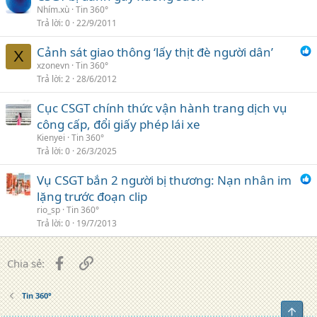
Nhím.xù
Tin 360°
Trả lời
0
22/9/2011
Cảnh sát giao thông ‘lấy thịt đè người dân’
X
xzonevn
Tin 360°
Trả lời
2
28/6/2012
Cục CSGT chính thức vận hành trang dịch vụ
công cấp, đổi giấy phép lái xe
Kienyei
Tin 360°
Trả lời
0
26/3/2025
Vụ CSGT bắn 2 người bị thương: Nạn nhân im
lặng trước đoạn clip
rio_sp
Tin 360°
Trả lời
0
19/7/2013
Facebook
Liên kết
Chia sẻ:
Tin 360°
Top