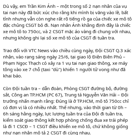
Dù vậy, em Trần Kim Ánh – một trong số 2 nạn nhân của vụ
tai nạn này đã bức xúc cho rằng khi mình bị văng vào lề, bất
tỉnh nhưng vẫn còn nghe rất rõ tiếng rồ ga của chiếc xe mô tô
đặc chủng CSGT bỏ đi. Nạn nhân Ánh khẳng định đây là chiếc
xe mô tô to 750cc, và 2 CSGT mặc áo vàng đi chung với nhau,
nhưng không ghi lại số xe mô tô của CSGT đi tuần tra.
Trao đổi với VTC News vào chiều cùng ngày, Đội CSGT Q.3 xác
nhận, vào rạng sáng ngày 25/6, tại giao lộ Điện Biên Phủ –
Phạm Ngọc Thạch có xảy ra 1 vụ tai nạn giao thông, xe máy
tông vào xe 7 chỗ (taxi "dù") khiến 1 người tử vong như đã
khai báo.
Còn Đội tuần tra – dẫn đoàn, Phòng CSGT đường bộ, đường
sắt, Công an TP.HCM (PC 67), Trung tá Nguyễn Văn Hải – Đội
trưởng nhấn mạnh rằng: Đúng là ở TP.HCM, mô tô 750cc chỉ
có đơn vị là có nhiều nhất. Thế nhưng, vào thời gian từ 0h –
6h sáng hằng ngày, lực lượng tuần tra của Đội đi tuần tra,
kiểm soát giao thông kết hợp phòng chống đua xe trái phép
là đi 1 CSCĐ – 1 CSGT điều khiển xe mô tô, chứ không giống
như nạn nhân mô tả 2 CSGT đi cùng nhau.