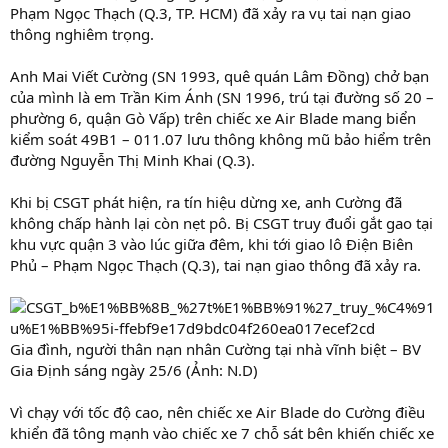
Phạm Ngọc Thạch (Q.3, TP. HCM) đã xảy ra vụ tai nạn giao
thông nghiêm trọng.
Anh Mai Viết Cường (SN 1993, quê quán Lâm Đồng) chở bạn
của mình là em Trần Kim Ánh (SN 1996, trú tại đường số 20 –
phường 6, quận Gò Vấp) trên chiếc xe Air Blade mang biển
kiểm soát 49B1 – 011.07 lưu thông không mũ bảo hiểm trên
đường Nguyễn Thị Minh Khai (Q.3).
Khi bị CSGT phát hiện, ra tín hiệu dừng xe, anh Cường đã
không chấp hành lại còn nẹt pô. Bị CSGT truy đuổi gắt gao tại
khu vực quận 3 vào lúc giữa đêm, khi tới giao lô Điện Biên
Phủ – Phạm Ngọc Thạch (Q.3), tai nạn giao thông đã xảy ra.
Gia đình, người thân nạn nhân Cường tại nhà vĩnh biệt – BV
Gia Định sáng ngày 25/6 (Ảnh: N.D)
Vì chạy với tốc độ cao, nên chiếc xe Air Blade do Cường điều
khiển đã tông mạnh vào chiếc xe 7 chỗ sát bên khiến chiếc xe