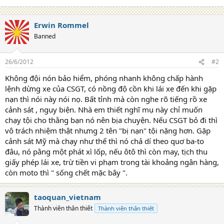
Erwin Rommel
Banned
26/6/2012
#2
Không đội nón bảo hiểm, phóng nhanh không chấp hành
lệnh dừng xe của CSGT, có nồng độ cồn khi lái xe đến khi gặp
nạn thì nói này nói nọ. Bất tỉnh mà còn nghe rõ tiếng rồ xe
cảnh sát , ngụy biện. Nhà em thiết nghĩ mụ này chỉ muốn
chạy tội cho thằng bạn nó nên bịa chuyện. Nếu CSGT bỏ đi thì
vô trách nhiệm thật nhưng 2 tên "bị nạn" tội nặng hơn. Gặp
cảnh sát Mỹ mà chạy như thế thì nó chả dí theo quơ ba-to
đâu, nó pằng một phát xì lốp, nếu ôtô thì còn may, tịch thu
giấy phép lái xe, trừ tiền vi phạm trong tài khoảng ngân hàng,
còn moto thì " sống chết mặc bây ".
taoquan_vietnam
Thành viên thân thiết
Thành viên thân thiết