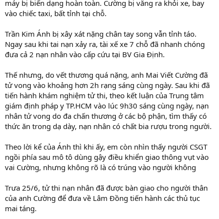
máy bị biến dạng hoàn toàn. Cường bị văng ra khỏi xe, bay
vào chiếc taxi, bất tỉnh tại chỗ.
Trần Kim Ánh bị xây xát nặng chân tay song vẫn tỉnh táo.
Ngay sau khi tai nạn xảy ra, tài xế xe 7 chỗ đã nhanh chóng
đưa cả 2 nạn nhân vào cấp cứu tại BV Gia Định.
Thế nhưng, do vết thương quá nặng, anh Mai Viết Cường đã
tử vong vào khoảng hơn 2h rạng sáng cùng ngày. Sau khi đã
tiến hành khám nghiệm tử thi, theo kết luận của Trung tâm
giám định pháp y TP.HCM vào lúc 9h30 sáng cùng ngày, nạn
nhân tử vong do đa chấn thương ở các bộ phận, tìm thấy có
thức ăn trong dạ dày, nạn nhân có chất bia rượu trong người.
Theo lời kể của Ánh thì khi ấy, em còn nhìn thấy người CSGT
ngồi phía sau mô tô dùng gậy điều khiển giao thông vụt vào
vai Cường, nhưng không rõ là có trúng vào người không
Trưa 25/6, tử thi nạn nhân đã được bàn giao cho người thân
của anh Cường để đưa về Lâm Đồng tiến hành các thủ tục
mai táng.