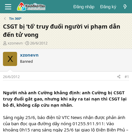
Đăng nhập
Đăng ký
Tin 360°
CSGT bị ‘tố’ truy đuổi người vi phạm dẫn
đến tử vong
T
N
xzonevn
26/6/2012
á
g
c
à
xzonevn
X
g
y
Banned
i
đ
ả
ă
n
26/6/2012
#1
g
Người nhà anh Cường khẳng định: anh Cường bị CSGT
truy đuổi gắt gao, nhưng khi xảy ra tai nạn thì CSGT lại
bỏ đi, không cấp cứu nạn nhân.
Sáng ngày 25/6, báo điện tử VTC News nhận được phản ánh
của bạn đọc qua đường dây nóng 01255.911.911: Vào
khoảng 0h15 rạng sáng ngày 25/6 tại giao lộ Điện Biên Phủ –