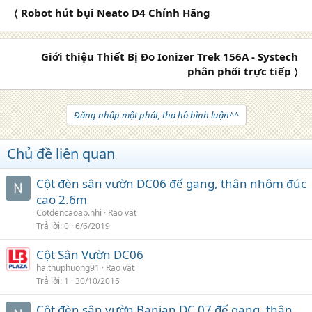
〈 Robot hút bụi Neato D4 Chính Hãng
Giới thiệu Thiết Bị Đo Ionizer Trek 156A - Systech
phân phối trực tiếp 〉
Đăng nhập một phát, tha hồ bình luận^^
Chủ đề liên quan
Cột đèn sân vườn DC06 đế gang, thân nhôm đúc
cao 2.6m
Cotdencaoap.nhi
Rao vặt
Trả lời
0
6/6/2019
Cột Sân Vườn DC06
haithuphuong91
Rao vặt
Trả lời
1
30/10/2015
Cột đèn sân vườn Banian DC 07 đế gang, thân