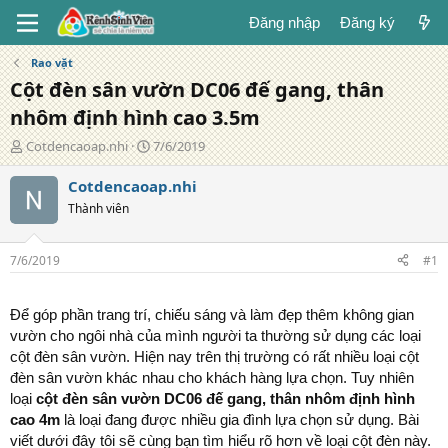
Đăng nhập
Đăng ký
Rao vặt
Cột đèn sân vườn DC06 đế gang, thân
nhôm định hình cao 3.5m
T
N
Cotdencaoap.nhi
7/6/2019
á
g
c
à
Cotdencaoap.nhi
g
y
Thành viên
i
đ
ả
ă
n
7/6/2019
#1
g
Để góp phần trang trí, chiếu sáng và làm đẹp thêm không gian
vườn cho ngôi nhà của mình người ta thường sử dụng các loại
cột đèn sân vườn. Hiện nay trên thị trường có rất nhiều loại cột
đèn sân vườn khác nhau cho khách hàng lựa chọn. Tuy nhiên
loại
cột đèn sân vườn DC06 đế gang, thân nhôm định hình
cao 4m
là loại đang được nhiều gia đình lựa chọn sử dụng. Bài
viết dưới đây tôi sẽ cùng bạn tìm hiểu rõ hơn về loại cột đèn này.