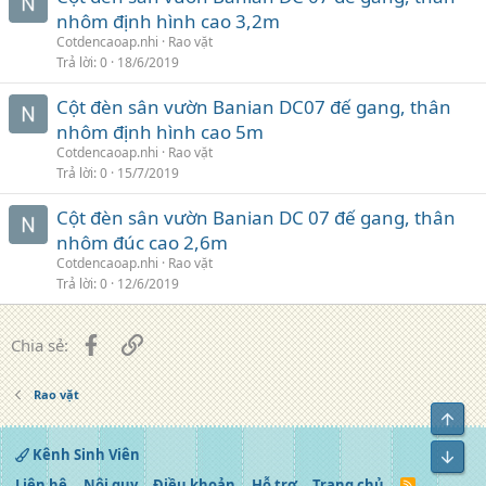
nhôm định hình cao 3,2m
Cotdencaoap.nhi
Rao vặt
Trả lời
0
18/6/2019
Cột đèn sân vườn Banian DC07 đế gang, thân
nhôm định hình cao 5m
Cotdencaoap.nhi
Rao vặt
Trả lời
0
15/7/2019
Cột đèn sân vườn Banian DC 07 đế gang, thân
nhôm đúc cao 2,6m
Cotdencaoap.nhi
Rao vặt
Trả lời
0
12/6/2019
Facebook
Liên kết
Chia sẻ:
Rao vặt
Top
Kênh Sinh Viên
Bot
Liên hệ
Nội quy
Điều khoản
Hỗ trợ
Trang chủ
R