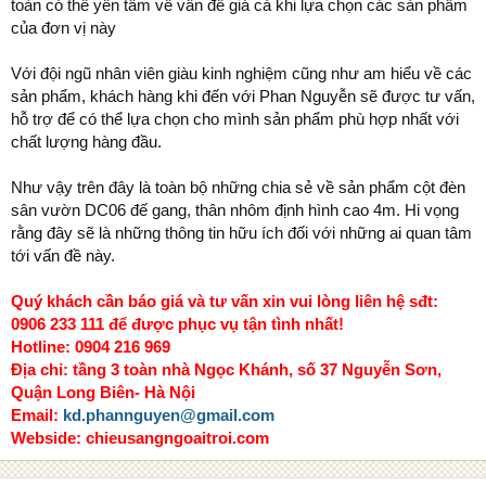
toàn có thể yên tâm về vấn đề giá cả khi lựa chọn các sản phẩm
của đơn vị này
Với đội ngũ nhân viên giàu kinh nghiệm cũng như am hiểu về các
sản phẩm, khách hàng khi đến với Phan Nguyễn sẽ được tư vấn,
hỗ trợ để có thể lựa chọn cho mình sản phẩm phù hợp nhất với
chất lượng hàng đầu.
Như vậy trên đây là toàn bộ những chia sẻ về sản phẩm cột đèn
sân vườn DC06 đế gang, thân nhôm định hình cao 4m. Hi vọng
rằng đây sẽ là những thông tin hữu ích đối với những ai quan tâm
tới vấn đề này.
Quý khách cần báo giá và tư vấn xin vui lòng liên hệ sđt:
0906 233 111 để được phục vụ tận tình nhất!
Hotline: 0904 216 969
Địa chỉ: tầng 3 toàn nhà Ngọc Khánh, số 37 Nguyễn Sơn,
Quận Long Biên- Hà Nội
Email:
kd.phannguyen@gmail.com
Webside: chieusangngoaitroi.com