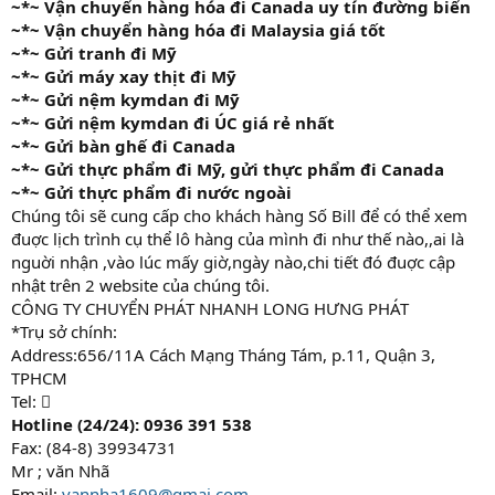
~*~ Vận chuyển hàng hóa đi Canada uy tín đường biển
~*~ Vận chuyển hàng hóa đi Malaysia giá tốt
~*~ Gửi tranh đi Mỹ
~*~ Gửi máy xay thịt đi Mỹ
~*~ Gửi nệm kymdan đi Mỹ
~*~ Gửi nệm kymdan đi ÚC giá rẻ nhất
~*~ Gửi bàn ghế đi Canada
~*~ Gửi thực phẩm đi Mỹ, gửi thực phẩm đi Canada
~*~ Gửi thực phẩm đi nước ngoài
Chúng tôi sẽ cung cấp cho khách hàng Số Bill để có thể xem
đuợc lịch trình cụ thể lô hàng của mình đi như thế nào,,ai là
nguời nhận ,vào lúc mấy giờ,ngày nào,chi tiết đó đuợc cập
nhật trên 2 website của chúng tôi.
CÔNG TY CHUYỂN PHÁT NHANH LONG HƯNG PHÁT
*Trụ sở chính:
Address:656/11A Cách Mạng Tháng Tám, p.11, Quận 3,
TPHCM
Tel: 
Hotline (24/24): 0936 391 538
Fax: (84-8) 39934731
Mr ; văn Nhã
Email:
vannha1609@gmai.com