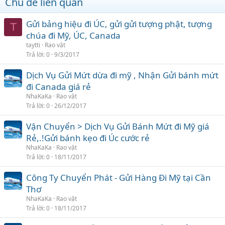
Chủ đề liên quan
Gửi bảng hiệu đi ÚC, gửi gửi tượng phật, tượng
T
chúa đi Mỹ, ÚC, Canada
taytti
Rao vặt
Trả lời
0
9/3/2017
Dịch Vụ Gửi Mứt dừa đi mỹ , Nhận Gửi bánh mứt
đi Canada giá rẻ
NhaKaKa
Rao vặt
Trả lời
0
26/12/2017
Vận Chuyển > Dịch Vụ Gửi Bánh Mứt đi Mỹ giá
Rẻ,.!Gửi bánh kẹo đi Úc cước rẻ
NhaKaKa
Rao vặt
Trả lời
0
18/11/2017
Công Ty Chuyển Phát - Gửi Hàng Đi Mỹ tại Cần
Thơ
NhaKaKa
Rao vặt
Trả lời
0
18/11/2017