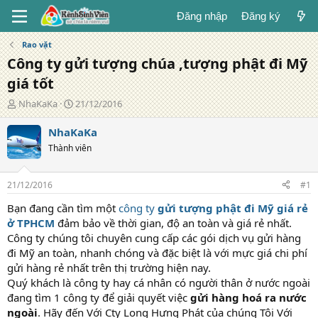
Đăng nhập
Đăng ký
Rao vặt
Công ty gửi tượng chúa ,tượng phật đi Mỹ
giá tốt
T
N
NhaKaKa
21/12/2016
á
g
c
à
NhaKaKa
g
y
Thành viên
i
đ
ả
ă
n
21/12/2016
#1
g
Bạn đang cần tìm một
công ty
gửi tượng phật đi Mỹ giá rẻ
ở TPHCM
đảm bảo về thời gian, độ an toàn và giá rẻ nhất.
Công ty chúng tôi chuyên cung cấp các gói dịch vụ gửi hàng
đi Mỹ an toàn, nhanh chóng và đặc biệt là với mực giá chi phí
gửi hàng rẻ nhất trên thị trường hiện nay.
Quý khách là công ty hay cá nhân có người thân ở nước ngoài
đang tìm 1 công ty để giải quyết việc
gửi hàng hoá ra nước
ngoài
. Hãy đến Với Cty Long Hưng Phát của chúng Tôi Với