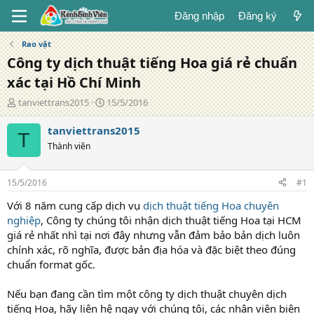
Đăng nhập
Đăng ký
Rao vặt
Công ty dịch thuật tiếng Hoa giá rẻ chuẩn
xác tại Hồ Chí Minh
T
N
tanviettrans2015
15/5/2016
á
g
c
à
tanviettrans2015
T
g
y
Thành viên
i
đ
ả
ă
n
15/5/2016
#1
g
Với 8 năm cung cấp dịch vụ
dịch thuật tiếng Hoa chuyên
nghiệp
, Công ty chúng tôi nhận dịch thuật tiếng Hoa tại HCM
giá rẻ nhất nhì tại nơi đây nhưng vẫn đảm bảo bản dịch luôn
chính xác, rõ nghĩa, được bản địa hóa và đặc biệt theo đúng
chuẩn format gốc.
Nếu bạn đang cần tìm một công ty dịch thuật chuyên dịch
tiếng Hoa, hãy liên hệ ngay với chúng tôi, các nhân viên biên