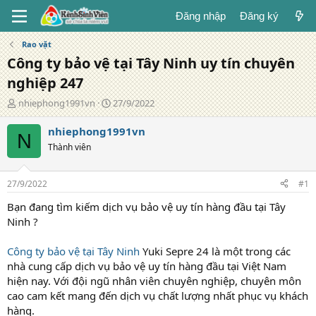
Đăng nhập
Đăng ký
Rao vặt
Công ty bảo vệ tại Tây Ninh uy tín chuyên
nghiệp 247
T
N
nhiephong1991vn
27/9/2022
á
g
c
à
nhiephong1991vn
N
g
y
Thành viên
i
đ
ả
ă
n
27/9/2022
#1
g
Bạn đang tìm kiếm dịch vụ bảo vệ uy tín hàng đầu tại Tây
Ninh ?
Công ty bảo vệ tại Tây Ninh
Yuki Sepre 24 là một trong các
nhà cung cấp dịch vụ bảo vệ uy tín hàng đầu tại Việt Nam
hiện nay. Với đội ngũ nhân viên chuyên nghiệp, chuyên môn
cao cam kết mang đến dịch vụ chất lượng nhất phục vụ khách
hàng.