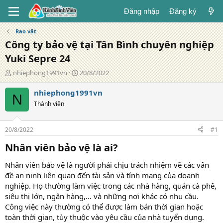
Đăng nhập
Đăng ký
Rao vặt
Công ty bảo vệ tại Tân Bình chuyên nghiệp
Yuki Sepre 24
T
N
nhiephong1991vn
20/8/2022
á
g
c
à
nhiephong1991vn
N
g
y
Thành viên
i
đ
ả
ă
n
20/8/2022
#1
g
Nhân viên bảo vệ là ai?​
Nhân viên bảo vệ là người phải chịu trách nhiệm về các vấn
đề an ninh liên quan đến tài sản và tính mạng của doanh
nghiệp. Họ thường làm việc trong các nhà hàng, quán cà phê,
siêu thị lớn, ngân hàng,… và những nơi khác có nhu cầu.
Công việc này thường có thể được làm bán thời gian hoặc
toàn thời gian, tùy thuộc vào yêu cầu của nhà tuyển dụng.