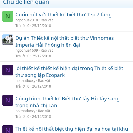
Chủ đề liên quan
Cuốn hút với Thiết kế biệt thự đẹp 7 tầng
N
ngochue2018
Rao vặt
Trả lời
0
25/12/2018
Dự án Thiết kế nội thất biệt thự Vinhomes
Imperia Hải Phòng hiện đại
ngochue1609
Rao vặt
Trả lời
0
25/12/2018
lối thiết kế thiết kế hiện đại trong Thiết kế biệt
N
thự song lập Ecopark
noithatluxxy
Rao vặt
Trả lời
0
26/12/2018
Công trình Thiết kế Biệt thự Tây Hồ Tây sang
N
trọng nhà chị Lan
noithatluxxy
Rao vặt
Trả lời
0
24/12/2018
Thiết kế nội thất biệt thự hiện đại xa hoa tại khu
N