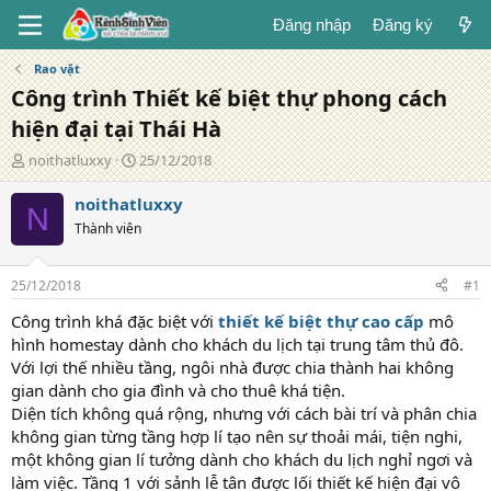
Đăng nhập
Đăng ký
Rao vặt
Công trình Thiết kế biệt thự phong cách
hiện đại tại Thái Hà
T
N
noithatluxxy
25/12/2018
á
g
c
à
noithatluxxy
N
g
y
Thành viên
i
đ
ả
ă
n
25/12/2018
#1
g
Công trình khá đặc biệt với
thiết kế biệt thự cao cấp
mô
hình homestay dành cho khách du lịch tại trung tâm thủ đô.
Với lợi thế nhiều tầng, ngôi nhà được chia thành hai không
gian dành cho gia đình và cho thuê khá tiện.
Diện tích không quá rộng, nhưng với cách bài trí và phân chia
không gian từng tầng hợp lí tạo nên sự thoải mái, tiện nghi,
một không gian lí tưởng dành cho khách du lịch nghỉ ngơi và
làm việc. Tầng 1 với sảnh lễ tân được lối thiết kế hiện đại vô