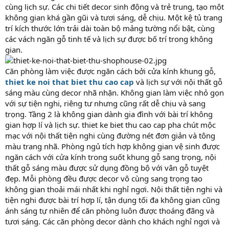
cùng lịch sự. Các chi tiết decor sinh động và trẻ trung, tạo một
không gian khá gần gũi và tươi sáng, dễ chịu. Một kệ tủ trang
trí kích thước lớn trải dài toàn bộ mảng tường nổi bật, cùng
các vách ngăn gỗ tinh tế và lịch sự được bố trí trong không
gian.
Căn phòng làm việc được ngăn cách bởi cửa kính khung gỗ,
thiet ke noi that biet thu cao cap
và lịch sự với nội thất gỗ
sáng màu cùng decor nhã nhặn. Không gian làm việc nhỏ gọn
với sự tiện nghi, riêng tư nhưng cũng rất dễ chịu và sang
trọng. Tầng 2 là không gian dành gia đình với bài trí không
gian hợp lí và lịch sự. thiet ke biet thu cao cap pha chút mộc
mạc với nội thất tiện nghi cùng đường nét đơn giản và tông
màu trang nhã. Phòng ngủ tích hợp không gian vệ sinh được
ngăn cách với cửa kính trong suốt khung gỗ sang trọng, nội
thất gỗ sáng màu được sử dụng đồng bộ với vân gỗ tuyệt
đẹp. Mỗi phòng đều được decor vô cùng sang trọng tạo
không gian thoải mái nhất khi nghỉ ngơi. Nội thất tiện nghi và
tiện nghi được bài trí hợp lí, tận dụng tối đa không gian cũng
ánh sáng tự nhiên để căn phòng luôn được thoáng đãng và
tươi sáng. Các căn phòng decor dành cho khách nghỉ ngơi và