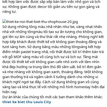
kết hợp làm việc được sắp xếp bàn làm việc nhỏ gọn và lịch
sự. Không gian được decor tối giản ưu tiên sự gọn gàng và
riêng tư.
Sử dụng những tông màu nhã nhặn như be, vàng nhạt nhấn
nhá với những tôngmàu tối tạo sự ấn tượng cho không gian,
gợi lên sự ấm cúng và thư thái rất nhẹ nhàng. Phòng nghỉ kết
hợp tiếp khách được thiết kế với không gian thoáng đãng và
tươi sáng hơn. Sử dụng bảng màu những tôngsáng kết hợp
điểm nhấn pastel trang nhã, nội thất được bố trí thêm bàn trà
với gỗ MDF sáng màu vô cùng lịch sự và lịch sự. Tầng mái
được lối thiết kế với không gian cafe nhỏ xinh với tầm nhìn
khá đẹp hướng ra trung tâm thủ đô sầm uất. bố trí đơn giản
và nhẹ nhàng với không gian xanh, thoáng đãng. Một không
gian thưởng trà và ngắm cảnh lí tưởng dành cho những vị
khách nghỉ ngơi tại đây. Cách sử dụng không gian vô cùng
sáng tạo và khá thực tế với những mô hình homestay hiện đại
hiện nay.
Dự án khác của chúng tôi mới các bạn tham khảo thêm khác:
thiet ke biet thu Louis City