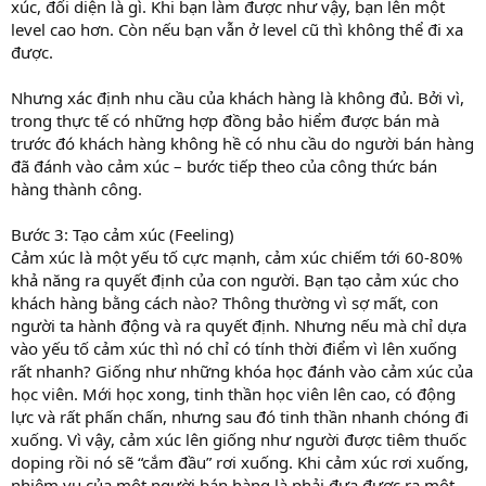
xúc, đối diện là gì. Khi bạn làm được như vậy, bạn lên một
level cao hơn. Còn nếu bạn vẫn ở level cũ thì không thể đi xa
được.
Nhưng xác định nhu cầu của khách hàng là không đủ. Bởi vì,
trong thực tế có những hợp đồng bảo hiểm được bán mà
trước đó khách hàng không hề có nhu cầu do người bán hàng
đã đánh vào cảm xúc – bước tiếp theo của công thức bán
hàng thành công.
Bước 3: Tạo cảm xúc (Feeling)
Cảm xúc là một yếu tố cực mạnh, cảm xúc chiếm tới 60-80%
khả năng ra quyết định của con người. Bạn tạo cảm xúc cho
khách hàng bằng cách nào? Thông thường vì sợ mất, con
người ta hành động và ra quyết định. Nhưng nếu mà chỉ dựa
vào yếu tố cảm xúc thì nó chỉ có tính thời điểm vì lên xuống
rất nhanh? Giống như những khóa học đánh vào cảm xúc của
học viên. Mới học xong, tinh thần học viên lên cao, có động
lực và rất phấn chấn, nhưng sau đó tinh thần nhanh chóng đi
xuống. Vì vậy, cảm xúc lên giống như người được tiêm thuốc
doping rồi nó sẽ “cắm đầu” rơi xuống. Khi cảm xúc rơi xuống,
nhiệm vụ của một người bán hàng là phải đưa được ra một