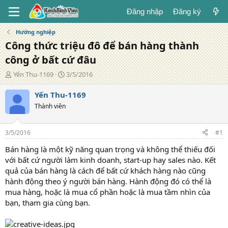
Đăng nhập
Đăng ký
Hướng nghiệp
Công thức triệu đô để bán hàng thành
công ở bất cứ đâu
T
N
Yến Thu-1169
3/5/2016
á
g
c
à
Yến Thu-1169
g
y
Thành viên
i
đ
ả
ă
n
3/5/2016
#1
g
Bán hàng là một kỹ năng quan trọng và không thể thiếu đối
với bất cứ người làm kinh doanh, start-up hay sales nào. Kết
quả của bán hàng là cách để bất cứ khách hàng nào cũng
hành động theo ý người bán hàng. Hành động đó có thể là
mua hàng, hoặc là mua cổ phần hoặc là mua tầm nhìn của
bạn, tham gia cùng bạn.