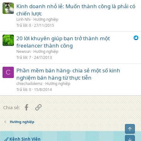
Kinh doanh nhỏ lẻ: Muốn thành công là phải có
chiến lược
Linh Nhi
Hướng nghiệp
Trả lời
0
27/11/2015
20 lời khuyên giúp bạn trở thành một
freelancer thành công
Newsun
Hướng nghiệp
Trả lời
7
24/7/2013
Phần mềm bán hàng- chia sẻ một số kinh
C
nghiệm bán hàng từ thực tiễn
chiechailolemz
Hướng nghiệp
Trả lời
0
15/8/2014
Facebook
Liên kết
Chia sẻ:
Hướng nghiệp
Top
Kênh Sinh Viên
Bot