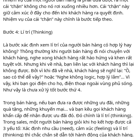
cái “chặn” không cho nó rơi xuống nhiều hơn. Cái “chặn” này
giữ cảm xúc ở đây cho đến khi khách hàng ra quyết định.
Nhiệm vụ của cái “chặn” này chính là bước tiếp theo.
Bước 4: Lí trí (Thinking)
Là bước xác định xem lí trí của người bán hàng có hợp lý hay
không? Thông thường khi người bán hàng đi nói chuyện với
khách hàng, nghe xong khách hàng rất hào hứng và khen rất
tuyệt vời. Nhưng khi về nhà, bạn liên lạc với khách hàng thì lại
không được. Bởi vì khi đã về nhà, khách hàng sẽ nghĩ lại: “Ồ,
sao có thể dễ vậy?” hoặc “Nghe không logic, hợp lý lắm”... Vì
vậy, khi bạn gọi điện cho họ, điện thoại ngoài vùng phủ sóng.
Như vậy là chưa xử lý tốt bước thứ 4.
Trong bán hàng, nếu bạn đưa ra được những ưu đãi, những
quà tặng, những khuyến mại... và bạn kêu gọi khách hàng
khẩn cấp để nhận được ưu đãi đó. Đó chính là lí trí (thinking).
Trong sales, một người bán hàng giỏi khi họ kết hợp được cả
3 yếu tố: Xác định nhu cầu (need), cảm xúc (feeling) và lí trí
(thinking) thì chắc chắn sẽ dẫn tới hành động của khách hàng.