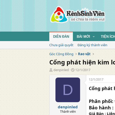
DIỄN ĐÀN
BÀI MỚI
TIỆN ÍC
Chưa giải quyết
Đăng ký thành viên
Góc Cộng Đồng
Rao vặt
Cổng phát hiện kim l
T
N
denpinled
12/1/2017
á
g
c
à
12/1/2017
g
y
D
Cổng phát 
i
đ
ả
ă
n
Phân phối:
g
denpinled
Bảo hành :
Thành viên
Giá Bán : Liê