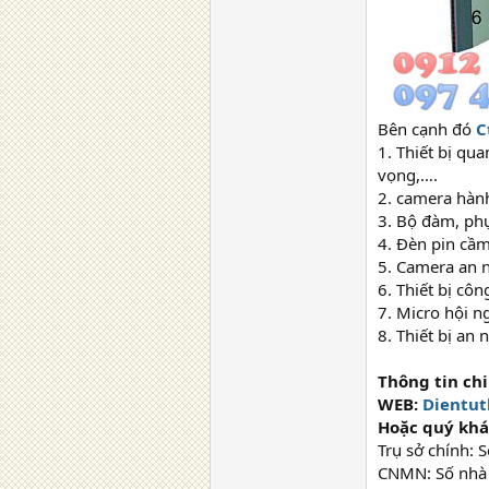
Bên cạnh đó
C
1. Thiết bị q
vọng,….
2. camera hành
3. Bộ đàm, ph
4. Đèn pin cầm 
5. Camera an n
6. Thiết bị cô
7. Micro hội n
8. Thiết bị an
Thông tin chi 
WEB:
Dientut
Hoặc quý khá
Trụ sở chính: 
CNMN: Số nhà 1