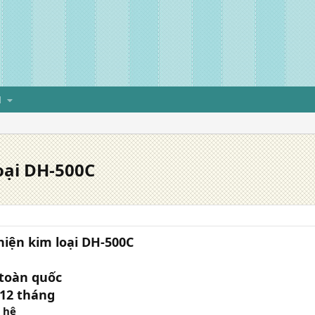
H
oại DH-500C
hiện kim loại DH-500C
 toàn quốc
 12 tháng
n hệ