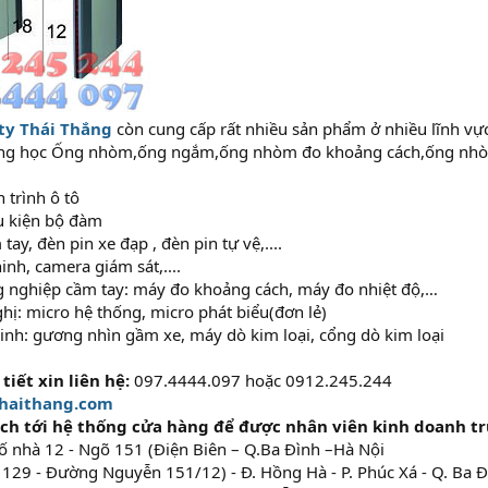
ty Thái Thắng
còn cung cấp rất nhiều sản phẩm ở nhiều lĩnh vực
uang học Ống nhòm,ống ngắm,ống nhòm đo khoảng cách,ống nhòm
 trình ô tô
ụ kiện bộ đàm
tay, đèn pin xe đạp , đèn pin tự vệ,....
inh, camera giám sát,....
ng nghiệp cầm tay: máy đo khoảng cách, máy đo nhiệt độ,…
ghị: micro hệ thống, micro phát biểu(đơn lẻ)
 ninh: gương nhìn gầm xe, máy dò kim loại, cổng dò kim loại
tiết xin liên hệ:
097.4444.097 hoặc 0912.245.244
haithang.com
ch tới hệ thống cửa hàng để được nhân viên kinh doanh tr
Số nhà 12 - Ngõ 151 (Điện Biên – Q.Ba Đình –Hà Nội
29 - Đường Nguyễn 151/12) - Đ. Hồng Hà - P. Phúc Xá - Q. Ba Đ