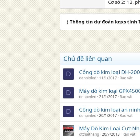
Cơ sở 2: 1B, p
〈 Thông tin dự đoán kqxs tỉnh
Chủ đề liên quan
Cổng dò kim loại DH-200
D
denpinled
11/1/2017
Rao vặt
Máy dò kim loại GPX450
D
denpinled
21/1/2017
Rao vặt
Cổng dò kim loại an nin
D
denpinled
20/1/2017
Rao vặt
Máy Dò Kim Loại Cực N
dtthaithang
20/7/2013
Rao vặt