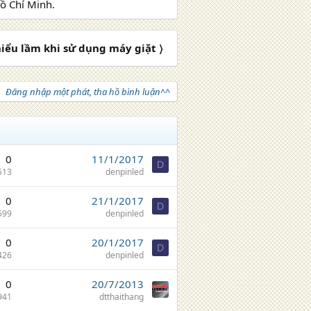
Hồ Chí Minh.
ểu lầm khi sử dụng máy giặt 〉
Đăng nhập một phát, tha hồ bình luận^^
0
11/1/2017
D
513
denpinled
0
21/1/2017
D
599
denpinled
0
20/1/2017
D
426
denpinled
0
20/7/2013
941
dtthaithang