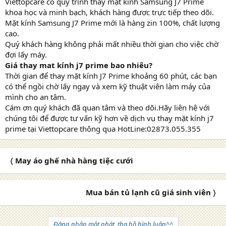
Viettopcare có quy trình thay mặt kính Samsung J7 Prime
khoa học và minh bạch, khách hàng được trực tiếp theo dõi.
Mặt kính Samsung J7 Prime mới là hàng zin 100%, chất lượng
cao.
Quý khách hàng không phải mất nhiều thời gian cho việc chờ
đợi lấy máy.
Giá
thay mat kính j7 prime
bao nhiêu?
Thời gian để thay mặt kính J7 Prime khoảng 60 phút, các bạn
có thể ngồi chờ lấy ngay và xem kỹ thuật viên làm máy của
mình cho an tâm.
Cám ơn quý khách đã quan tâm và theo dõi.Hãy liên hệ với
chúng tôi để được tư vấn kỹ hơn về dịch vụ thay mặt kính j7
prime tại Viettopcare thông qua HotLine:02873.055.355
〈 May áo ghế nhà hàng tiệc cưới
Mua bán tủ lạnh cũ giá sinh viên 〉
Đăng nhập một phát, tha hồ bình luận^^