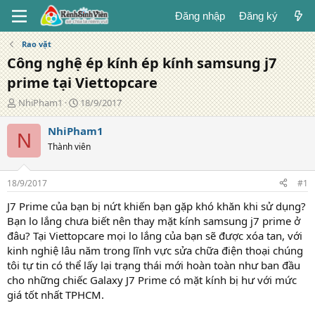
Đăng nhập
Đăng ký
Rao vặt
Công nghệ ép kính ép kính samsung j7
prime tại Viettopcare
T
N
NhiPham1
18/9/2017
á
g
c
à
NhiPham1
N
g
y
Thành viên
i
đ
ả
ă
n
18/9/2017
#1
g
J7 Prime của bạn bị nứt khiến bạn gặp khó khăn khi sử dụng?
Bạn lo lắng chưa biết nên thay mặt kính samsung j7 prime ở
đâu? Tại Viettopcare mọi lo lắng của bạn sẽ được xóa tan, với
kinh nghiệ lâu năm trong lĩnh vực sửa chữa điện thoại chúng
tôi tự tin có thể lấy lại trạng thái mới hoàn toàn như ban đầu
cho những chiếc Galaxy J7 Prime có mặt kính bị hư với mức
giá tốt nhất TPHCM.