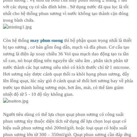
với các dụng cụ có sẵn đính kèm . Sử dụng nước đã qua lọc là tốt
nhất cho hệ thống phun sương vì nước không tạo thành cặn đóng
trong bình chứa.
Còn hệ thống
may phun suong
thì bộ phận quan trọng nhất là thiết
bị tạo sương , cơ bản gồm ống dẫn, mạch và đĩa phun. Cơ cấu tạo
sương là điện áp xoay chiều 36 Vol qua mạch dao động tạo ra tần
số cao, nó hoạt động trên nguyên tắc siêu âm , phân tách phân tử
nước thành các hạt sương siêu nhỏ có kích thước chỉ từ 1 microne.
Hơi sương này được cánh quạt thổi ra khỏi họng phun sương, đẩy
lên lồng quạt, lúc này gió ở cánh quạt sẽ thổi hơi sương bay về phía
trước tạo thành luồng sương mịn, hơi ẩm, mát, có thể làm giảm
nhiệt độ từ 5 - 10 độ tùy không gian.
Người tiêu dùng có thể lựa chọn quạt phun sương có công suất
phun sương tùy thuộc diện tích sử dụng để lựa chọn loại quạt có
hiệu suất phun sương nhỏ 200ml/giờ, hoặc loại quạt có hiệu suất
phun sương lớn từ 300 – 350ml/giờ. Quạt phun sương cần đáp ứng