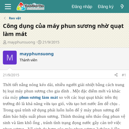
Đăng nhập
Đăng ký
Rao vặt
Công dụng của máy phun sương nhờ quạt
làm mát
T
N
mayphunsuong
21/9/2015
á
g
c
à
mayphunsuong
M
g
y
Thành viên
i
đ
ả
ă
n
21/9/2015
#1
g
Thời tiết nắng nóng kéo dài, nhiều người giải nhiệt bằng cách trang
bị loại máy phun sương cho gia dình . Một đặc điểm mới và khác
của
máy
phun sương làm mát
so với các loại quạt khác trên thị
trường đó là khả năng vừa tạo gió, vừa tạo hơi nước ẩm dễ chịu .
Trong quá trình sử dụng phải luôn luôn để ý máy phun sương để
đảm bảo hiệu suất phun sương. Thỉnh thoảng nên tháo ống phun vệ
sinh và làm khô ống , tránh tình trạng đọng nước gây cản trở việc
phun sương . Vệ sinh da bơm của máy phun sương 2 tháng 1 lần