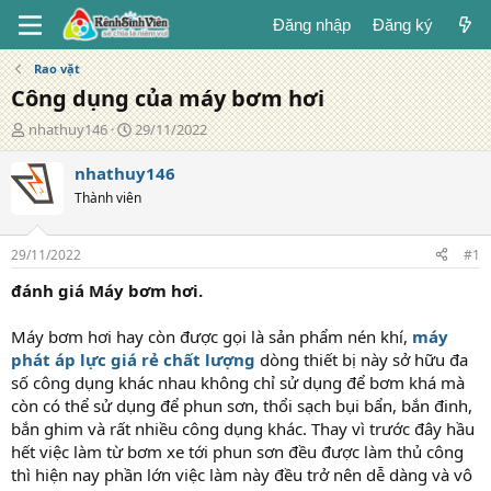
Đăng nhập
Đăng ký
Rao vặt
Công dụng của máy bơm hơi
T
N
nhathuy146
29/11/2022
á
g
c
à
nhathuy146
g
y
Thành viên
i
đ
ả
ă
n
29/11/2022
#1
g
đánh giá Máy bơm hơi.
Máy bơm hơi hay còn được gọi là sản phẩm nén khí,
máy
phát áp lực giá rẻ chất lượng
dòng thiết bị này sở hữu đa
số công dụng khác nhau không chỉ sử dụng để bơm khá mà
còn có thể sử dụng để phun sơn, thổi sạch bụi bẩn, bắn đinh,
bắn ghim và rất nhiều công dụng khác. Thay vì trước đây hầu
hết việc làm từ bơm xe tới phun sơn đều được làm thủ công
thì hiện nay phần lớn việc làm này đều trở nên dễ dàng và vô