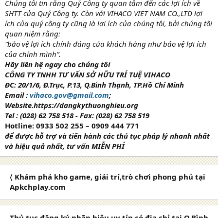
Chúng tôi tin rằng Quý Công ty quan tâm đến các lợi ích về
SHTT của Quý Công ty. Còn với VIHACO VIET NAM CO.,LTD lợi
ích của quý công ty cũng là lợi ích của chúng tôi, bởi chúng tôi
quan niệm rằng:
“bảo vệ lợi ích chính đáng của khách hàng như bảo vệ lợi ích
của chính mình”.
Hãy liên hệ ngay cho chúng tôi
CÔNG TY TNHH TƯ VẤN SỞ HỮU TRÍ TUỆ VIHACO
ĐC: 20/1/6, Đ.Trục, P.13, Q.Bình Thạnh, TP.Hồ Chí Minh
Email :
vihaco.gov@gmail.com
;
Website.https://dangkythuonghieu.org
Tel : (028) 62 758 518 - Fax: (028) 62 758 519
Hotline: 0933 502 255 – 0909 444 771
để được hỗ trợ và tiến hành các thủ tục pháp lý nhanh nhất
và hiệu quả nhất, tư vấn MIỄN PHÍ
〈 Khám phá kho game, giải trí,trò chơi phong phú tại
Apkchplay.com
Thủ tục đăng ký nhãn hiệu uy tín có địa chỉ tại Q.Bình