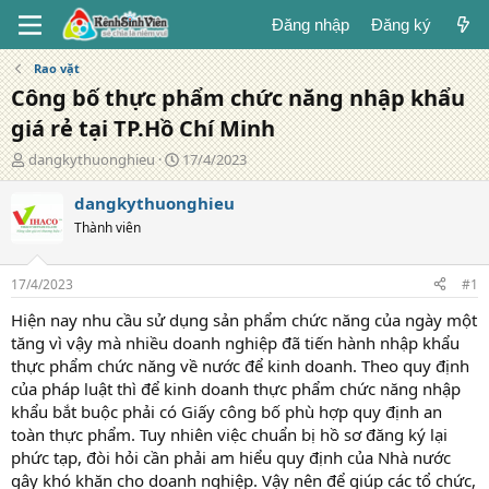
Đăng nhập
Đăng ký
Rao vặt
Công bố thực phẩm chức năng nhập khẩu
giá rẻ tại TP.Hồ Chí Minh
T
N
dangkythuonghieu
17/4/2023
á
g
c
à
dangkythuonghieu
g
y
Thành viên
i
đ
ả
ă
n
17/4/2023
#1
g
Hiện nay nhu cầu sử dụng sản phẩm chức năng của ngày một
tăng vì vậy mà nhiều doanh nghiệp đã tiến hành nhập khẩu
thực phẩm chức năng về nước để kinh doanh. Theo quy định
của pháp luật thì để kinh doanh thực phẩm chức năng nhập
khẩu bắt buộc phải có Giấy công bố phù hợp quy định an
toàn thực phẩm. Tuy nhiên việc chuẩn bị hồ sơ đăng ký lại
phức tạp, đòi hỏi cần phải am hiểu quy định của Nhà nước
gây khó khăn cho doanh nghiệp. Vậy nên để giúp các tổ chức,