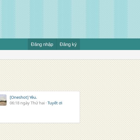
Đăng nhập
Đăng ký
[Oneshot] Yêu.
06:18 ngày Thứ hai
Tuyết ơi