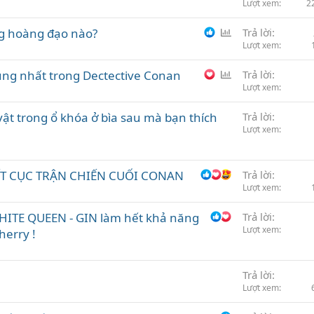
Lượt xem
2
n
B
g hoàng đạo nào?
Trả lời
ì
Lượt xem
n
B
hủng nhất trong Dectective Conan
Trả lời
h
ì
Lượt xem
c
n
h
ật trong ổ khóa ở bìa sau mà bạn thích
Trả lời
h
ọ
Lượt xem
c
n
h
ọ
ẾT CỤC TRẬN CHIẾN CUỐI CONAN
Trả lời
n
Lượt xem
ITE QUEEN - GIN làm hết khả năng
Trả lời
Lượt xem
herry !
Trả lời
Lượt xem