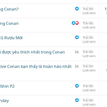
ong Conan?
Trả lời
1
Lượt xem
rong Conan
Trả lời
Lượt xem
 Cũ Rượu Mới
Trả lời
Lượt xem
B
i được yêu thích nhất trong Conan
Trả lời
ì
Lượt xem
n
B
tive Conan bạn thấy là hoàn háo nhất
Trả lời
h
ì
Lượt xem
c
n
h
h
ọ
iShin P2
c
Trả lời
n
Lượt xem
h
ọ
thday
Trả lời
n
Lượt xem