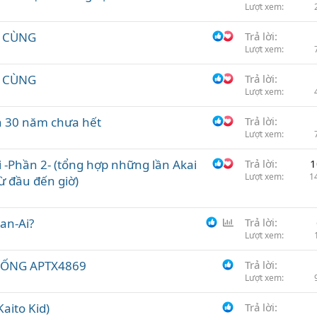
Lượt xem
n
I CÙNG
Trả lời
Lượt xem
I CÙNG
Trả lời
Lượt xem
n 30 năm chưa hết
Trả lời
Lượt xem
i -Phần 2- (tổng hợp những lần Akai
Trả lời
1
Lượt xem
1
ừ đầu đến giờ)
B
an-Ai?
Trả lời
ì
Lượt xem
n
UỐNG APTX4869
Trả lời
h
Lượt xem
c
h
aito Kid)
Trả lời
ọ