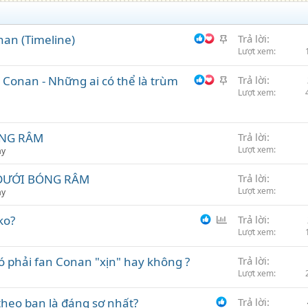
G
nan (Timeline)
Trả lời
h
Lượt xem
i
G
 Conan - Những ai có thể là trùm
Trả lời
m
h
Lượt xem
i
m
ÓNG RÂM
Trả lời
Lượt xem
ảy
 DƯỚI BÓNG RÂM
Trả lời
Lượt xem
ảy
B
ko?
Trả lời
ì
Lượt xem
n
ó phải fan Conan "xịn" hay không ?
Trả lời
h
Lượt xem
c
h
heo bạn là đáng sợ nhất?
Trả lời
ọ