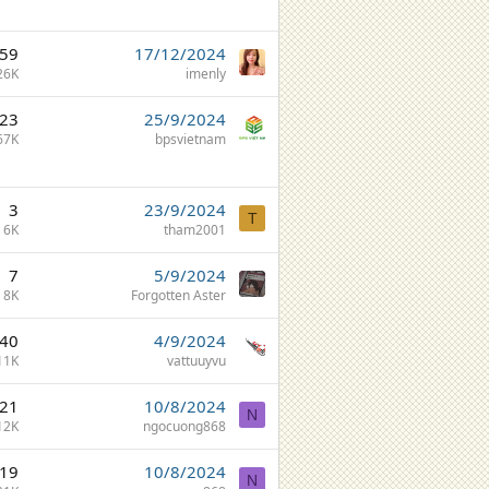
59
17/12/2024
26K
imenly
23
25/9/2024
67K
bpsvietnam
3
23/9/2024
T
6K
tham2001
7
5/9/2024
8K
Forgotten Aster
40
4/9/2024
11K
vattuuyvu
21
10/8/2024
N
12K
ngocuong868
19
10/8/2024
N