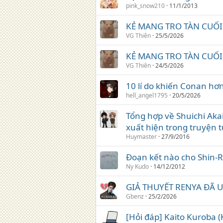
pink_snow210
11/1/2013
KẺ MANG TRO TÀN CUỐ
VG Thiên
25/5/2026
KẺ MANG TRO TÀN CUỐ
VG Thiên
24/5/2026
10 lí do khiến Conan hơ
hell_angel1795
20/5/2026
Tổng hợp về Shuichi Aka
xuất hiện trong truyện t
Huymaster
27/9/2016
Đoạn kết nào cho Shin-R
Ny Kudo
14/12/2012
GIẢ THUYẾT RENYA ĐÃ 
Gbenz
25/2/2026
[Hỏi đáp] Kaito Kuroba (K