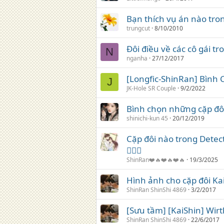
Bạn thích vụ án nào tr
trungcut
8/10/2010
Đôi điều về các cô gái t
N
nganha
27/12/2017
[Longfic-ShinRan] Bình
J
JK-Hole SR Couple
9/2/2022
Bình chọn những cặp đô
shinichi-kun 45
20/12/2019
Cặp đôi nào trong Detec
❤️‍🔥💋
ShinRan❤️🔥❤️🔥❤️🔥
19/3/2025
Hình ảnh cho cặp đôi Ka
ShinRan ShinShi 4869
3/2/2017
[Sưu tầm] [KaiShin] Wir
ShinRan ShinShi 4869
22/6/2017