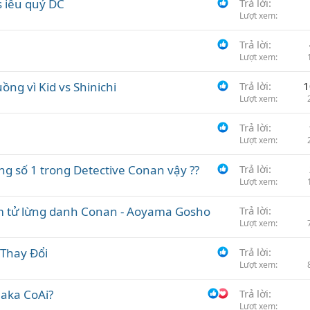
s iêu quý DC
Trả lời
Lượt xem
Trả lời
Lượt xem
ng vì Kid vs Shinichi
Trả lời
1
Lượt xem
Trả lời
Lượt xem
úng số 1 trong Detective Conan vậy ??
Trả lời
Lượt xem
m tử lừng danh Conan - Aoyama Gosho
Trả lời
Lượt xem
 Thay Đổi
Trả lời
Lượt xem
 aka CoAi?
Trả lời
Lượt xem