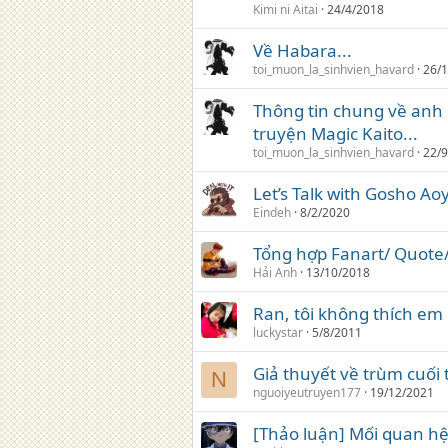
Kimi ni Aitai
24/4/2018
Về Habara...
toi_muon_la_sinhvien_havard
26/
Thông tin chung về anh 
truyện Magic Kaito...
toi_muon_la_sinhvien_havard
22/
Let’s Talk with Gosho Ao
Eindeh
8/2/2020
Tổng hợp Fanart/ Quote/
Hải Anh
13/10/2018
Ran, tôi không thích em
luckystar
5/8/2011
Giả thuyết về trùm cuối
N
nguoiyeutruyen177
19/12/2021
[Thảo luận] Mối quan hệ 