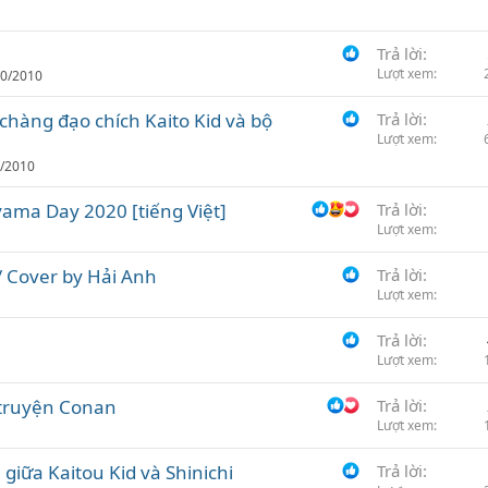
n
h
c
Trả lời
Lượt xem
h
10/2010
ọ
chàng đạo chích Kaito Kid và bộ
Trả lời
n
Lượt xem
9/2010
yama Day 2020 [tiếng Việt]
Trả lời
Lượt xem
 Cover by Hải Anh
Trả lời
Lượt xem
Trả lời
Lượt xem
 truyện Conan
Trả lời
Lượt xem
giữa Kaitou Kid và Shinichi
Trả lời