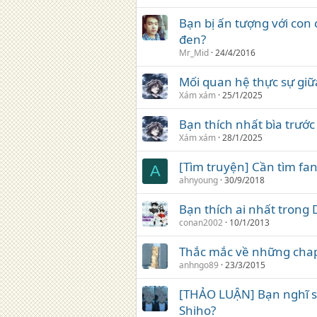
Bạn bị ấn tượng với con 
đen?
Mr_Mid
24/4/2016
Mối quan hệ thực sự giữa
Xám xám
25/1/2025
Bạn thích nhất bìa trướ
Xám xám
28/1/2025
[Tìm truyện] Cần tìm fan
A
ahnyoung
30/9/2018
Bạn thích ai nhất trong 
conan2002
10/1/2013
Thắc mắc về những chap
anhngo89
23/3/2015
[THẢO LUẬN] Bạn nghĩ sa
Shiho?