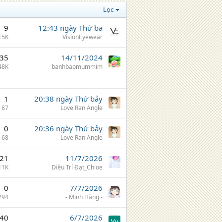
Lọc
9
12:43 ngày Thứ ba
15K
VisionEyewear
35
14/11/2024
48K
banhbaomummim
1
20:38 ngày Thứ bảy
87
Love Ran Angle
0
20:36 ngày Thứ bảy
68
Love Ran Angle
21
11/7/2026
11K
Diệu Trí Đạt_Chloe
0
7/7/2026
294
- Minh Hằng -
40
6/7/2026