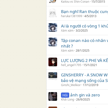
Kaitou vs Shin-Conan
15/7/2015
Bạn nghĩ Ran thuộc cun
haruka1381999
4/5/2013
Ai là người có vòng 1 k
Xám xám
3/2/2025
Tập conan nào có nhân v
nhất ?
Xám xám
28/1/2025
LỰC LƯỢNG 2 PHE VÀ K
hell_angel1795
15/1/2021
GINSHERRY - A SNOW WH
bảo vệ mạng sống của S
Ginshi_Melkior
17/12/2019
ảnh gin và zero
Hỏi
Khải Long
26/9/2025