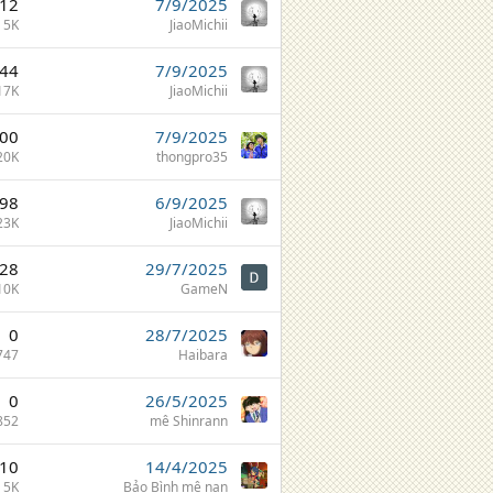
12
7/9/2025
5K
JiaoMichii
44
7/9/2025
17K
JiaoMichii
00
7/9/2025
20K
thongpro35
98
6/9/2025
23K
JiaoMichii
28
29/7/2025
10K
GameN
0
28/7/2025
747
Haibara
0
26/5/2025
852
mê Shinrann
10
14/4/2025
5K
Bảo Bình mê nan