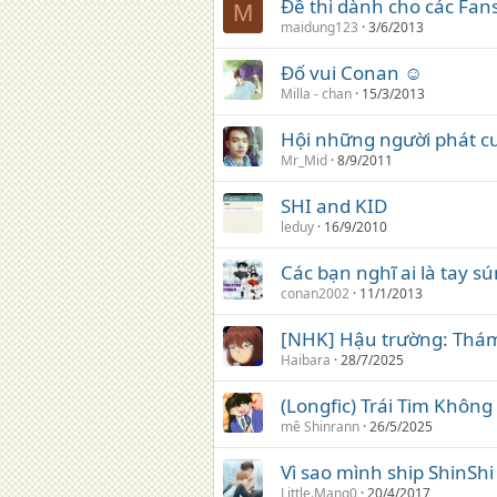
Đề thi dành cho các Fan
M
maidung123
3/6/2013
Đố vui Conan ☺
Milla - chan
15/3/2013
Hội những người phát cuồ
Mr_Mid
8/9/2011
SHI and KID
leduy
16/9/2010
Các bạn nghĩ ai là tay s
conan2002
11/1/2013
[NHK] Hậu trường: Thá
Haibara
28/7/2025
(Longfic) Trái Tim Không
mê Shinrann
26/5/2025
Vì sao mình ship ShinShi
Little.Mang0
20/4/2017