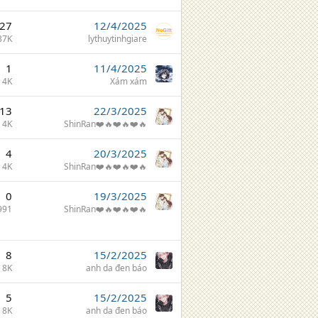
27
12/4/2025
37K
lythuytinhgiare
1
11/4/2025
4K
Xám xám
13
22/3/2025
4K
ShinRan❤️🔥❤️🔥❤️🔥
4
20/3/2025
4K
ShinRan❤️🔥❤️🔥❤️🔥
0
19/3/2025
991
ShinRan❤️🔥❤️🔥❤️🔥
8
15/2/2025
8K
anh da đen báo
5
15/2/2025
8K
anh da đen báo