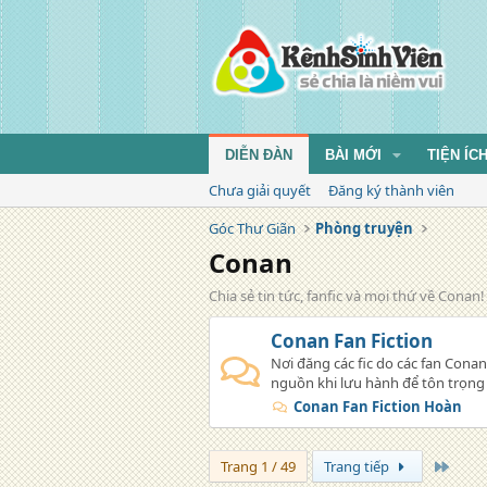
DIỄN ĐÀN
BÀI MỚI
TIỆN ÍC
Chưa giải quyết
Đăng ký thành viên
Góc Thư Giãn
Phòng truyện
Conan
Chia sẻ tin tức, fanfic và mọi thứ về Conan!
Conan Fan Fiction
Nơi đăng các fic do các fan Conan 
nguồn khi lưu hành để tôn trọng c
Conan Fan Fiction Hoàn
Trang
Trang 1 / 49
Trang tiếp