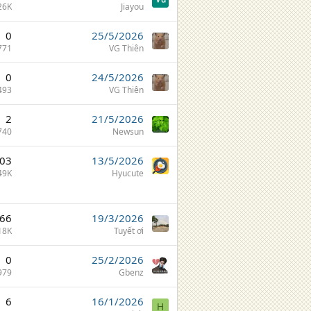
26K
Jiayou
0
25/5/2026
771
VG Thiên
0
24/5/2026
493
VG Thiên
2
21/5/2026
740
Newsun
03
13/5/2026
49K
Hyucute
66
19/3/2026
18K
Tuyết ơi
0
25/2/2026
979
Gbenz
6
16/1/2026
H