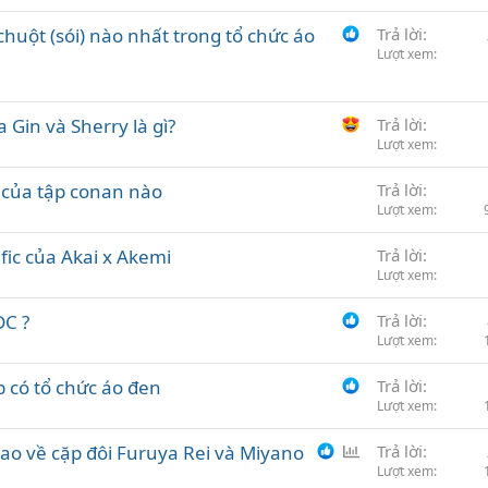
chuột (sói) nào nhất trong tổ chức áo
Trả lời
Lượt xem
 Gin và Sherry là gì?
Trả lời
Lượt xem
c của tập conan nào
Trả lời
Lượt xem
fic của Akai x Akemi
Trả lời
Lượt xem
DC ?
Trả lời
Lượt xem
 có tổ chức áo đen
Trả lời
Lượt xem
B
o về cặp đôi Furuya Rei và Miyano
Trả lời
ì
Lượt xem