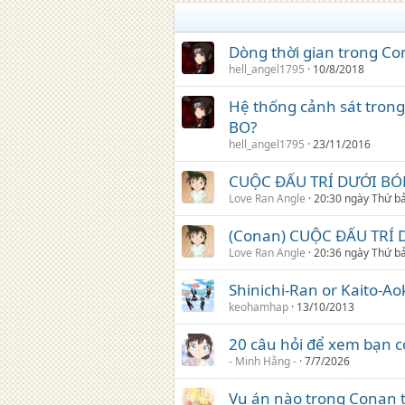
Dòng thời gian trong Co
hell_angel1795
10/8/2018
Hệ thống cảnh sát trong
BO?
hell_angel1795
23/11/2016
CUỘC ĐẤU TRÍ DƯỚI B
Love Ran Angle
20:30 ngày Thứ b
(Conan) CUỘC ĐẤU TRÍ
Love Ran Angle
20:36 ngày Thứ b
Shinichi-Ran or Kaito-Ao
keohamhap
13/10/2013
20 câu hỏi để xem bạn c
- Minh Hằng -
7/7/2026
Vụ án nào trong Conan t