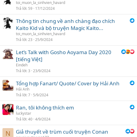
toi_muon_la_sinhvien_havard
ọ
Trả lời
59
17/12/2024
n
Thông tin chung về anh chàng đạo chích
Kaito Kid và bộ truyện Magic Kaito...
toi_muon_la_sinhvien_havard
Trả lời
23
25/9/2024
Let’s Talk with Gosho Aoyama Day 2020
[tiếng Việt]
Eindeh
Trả lời
3
23/9/2024
Tổng hợp Fanart/ Quote/ Cover by Hải Anh
Hải Anh
Trả lời
7
5/9/2024
Ran, tôi không thích em
luckystar
Trả lời
40
4/9/2024
Giả thuyết về trùm cuối truyện Conan
N