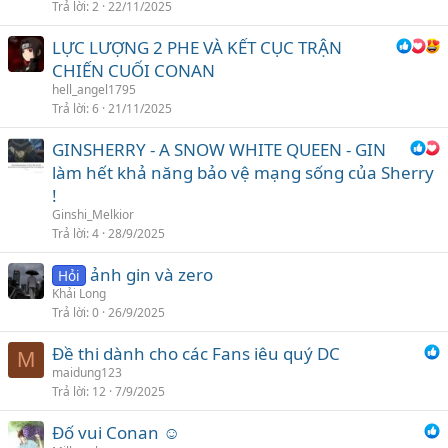
Trả lời
2
22/11/2025
LỰC LƯỢNG 2 PHE VÀ KẾT CỤC TRẬN
CHIẾN CUỐI CONAN
hell_angel1795
Trả lời
6
21/11/2025
GINSHERRY - A SNOW WHITE QUEEN - GIN
làm hết khả năng bảo vệ mạng sống của Sherry
!
Ginshi_Melkior
Trả lời
4
28/9/2025
ảnh gin và zero
Hỏi
Khải Long
Trả lời
0
26/9/2025
Đề thi dành cho các Fans iêu quý DC
M
maidung123
Trả lời
12
7/9/2025
Đố vui Conan ☺