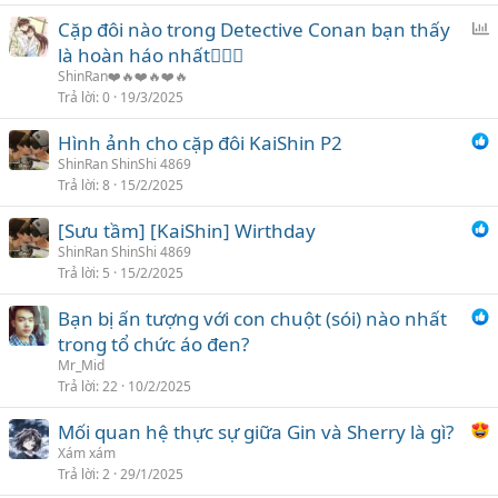
c
Cặp đôi nào trong Detective Conan bạn thấy
h
ì
là hoàn háo nhất❤️‍🔥💋
ọ
n
n
ShinRan❤️🔥❤️🔥❤️🔥
h
Trả lời
0
19/3/2025
c
Hình ảnh cho cặp đôi KaiShin P2
h
ShinRan ShinShi 4869
ọ
Trả lời
8
15/2/2025
n
[Sưu tầm] [KaiShin] Wirthday
ShinRan ShinShi 4869
Trả lời
5
15/2/2025
Bạn bị ấn tượng với con chuột (sói) nào nhất
trong tổ chức áo đen?
Mr_Mid
Trả lời
22
10/2/2025
Mối quan hệ thực sự giữa Gin và Sherry là gì?
Xám xám
Trả lời
2
29/1/2025