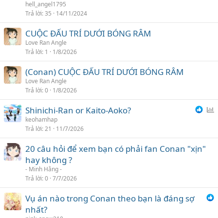
i
hell_angel1795
Trả lời
35
14/11/2024
CUỘC ĐẤU TRÍ DƯỚI BÓNG RÂM
Love Ran Angle
Trả lời
1
1/8/2026
(Conan) CUỘC ĐẤU TRÍ DƯỚI BÓNG RÂM
Love Ran Angle
Trả lời
0
1/8/2026
Shinichi-Ran or Kaito-Aoko?
ì
keohamhap
Trả lời
21
11/7/2026
n
h
20 câu hỏi để xem bạn có phải fan Conan "xịn"
c
hay không ?
h
- Minh Hằng -
ọ
Trả lời
0
7/7/2026
n
Vụ án nào trong Conan theo bạn là đáng sợ
nhất?