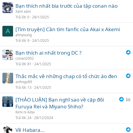
Bạn thích nhất bìa trước của tập conan nào
Xám xám
Trả lời
0
28/1/2025
[Tìm truyện] Cần tìm fanfic của Akai x Akemi
A
ahnyoung
Trả lời
9
24/1/2025
Bạn thích ai nhất trong DC ?
conan2002
Trả lời
81
24/1/2025
Thắc mắc về những chap có tổ chức áo đen
anhngo89
Trả lời
13
24/1/2025
[THẢO LUẬN] Bạn nghĩ sao về cặp đôi
ì
Furuya Rei và Miyano Shiho?
n
Kimi ni Aitai
h
Trả lời
24
28/12/2024
c
Về Habara...
h