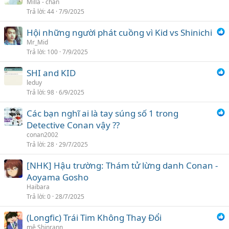
Milla - chan
Trả lời
44
7/9/2025
Hội những người phát cuồng vì Kid vs Shinichi
Mr_Mid
Trả lời
100
7/9/2025
SHI and KID
leduy
Trả lời
98
6/9/2025
Các bạn nghĩ ai là tay súng số 1 trong
Detective Conan vậy ??
conan2002
Trả lời
28
29/7/2025
[NHK] Hậu trường: Thám tử lừng danh Conan -
Aoyama Gosho
Haibara
Trả lời
0
28/7/2025
(Longfic) Trái Tim Không Thay Đổi
mê Shinrann