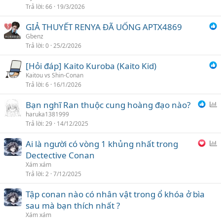
Trả lời
66
19/3/2026
n
h
GIẢ THUYẾT RENYA ĐÃ UỐNG APTX4869
c
Gbenz
h
Trả lời
0
25/2/2026
ọ
n
[Hỏi đáp] Kaito Kuroba (Kaito Kid)
Kaitou vs Shin-Conan
Trả lời
6
16/1/2026
Bạn nghĩ Ran thuộc cung hoàng đạo nào?
ì
haruka1381999
Trả lời
29
14/12/2025
n
h
Ai là người có vòng 1 khủng nhất trong
c
ì
Dectective Conan
h
n
Xám xám
ọ
h
Trả lời
2
7/12/2025
n
c
Tập conan nào có nhân vật trong ổ khóa ở bìa
h
sau mà bạn thích nhất ?
ọ
n
Xám xám