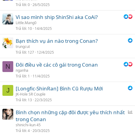
Trả lời
0
26/5/2025
Vì sao mình ship ShinShi aka CoAi?
Little.Mang0
Trả lời
10
14/4/2025
Bạn thích vụ án nào trong Conan?
trungcut
Trả lời
127
12/4/2025
Đôi điều về các cô gái trong Conan
N
nganha
Trả lời
1
11/4/2025
[Longfic-ShinRan] Bình Cũ Rượu Mới
J
JK-Hole SR Couple
Trả lời
13
22/3/2025
Bình chọn những cặp đôi được yêu thích nhất
ì
trong Conan
n
shinichi-kun 45
h
Trả lời
4
20/3/2025