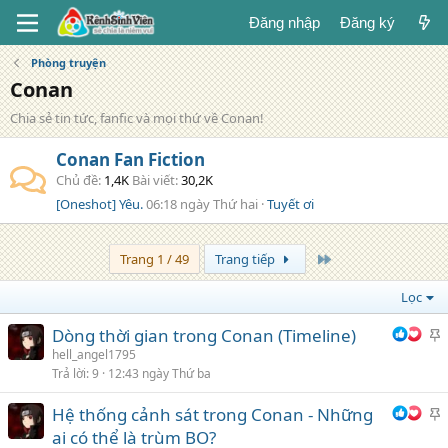
Đăng nhập
Đăng ký
Phòng truyện
Conan
Chia sẻ tin tức, fanfic và mọi thứ về Conan!
Conan Fan Fiction
Chủ đề
1,4K
Bài viết
30,2K
[Oneshot] Yêu.
06:18 ngày Thứ hai
Tuyết ơi
Trang cuối
Trang 1 / 49
Trang tiếp
Lọc
Dòng thời gian trong Conan (Timeline)
h
hell_angel1795
Trả lời
9
12:43 ngày Thứ ba
i
Hệ thống cảnh sát trong Conan - Những
h
ai có thể là trùm BO?