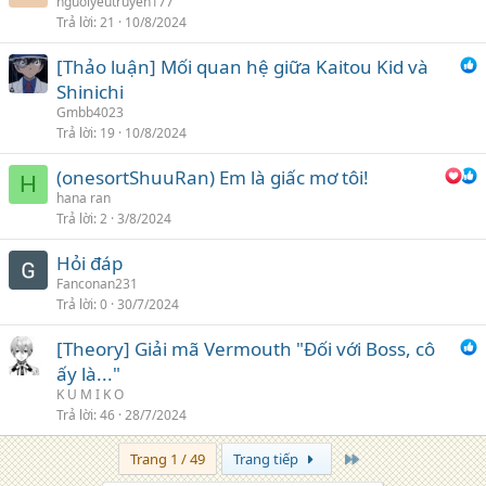
nguoiyeutruyen177
Trả lời
21
10/8/2024
[Thảo luận] Mối quan hệ giữa Kaitou Kid và
Shinichi
Gmbb4023
Trả lời
19
10/8/2024
(onesortShuuRan) Em là giấc mơ tôi!
H
hana ran
Trả lời
2
3/8/2024
Hỏi đáp
Fanconan231
Trả lời
0
30/7/2024
[Theory] Giải mã Vermouth "Đối với Boss, cô
ấy là..."
K U M I K O
Trả lời
46
28/7/2024
Trang cuối
Trang 1 / 49
Trang tiếp