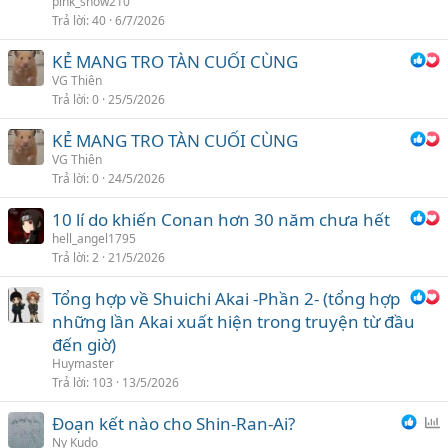
pink_snow210
Trả lời
40
6/7/2026
KẺ MANG TRO TÀN CUỐI CÙNG
VG Thiên
Trả lời
0
25/5/2026
KẺ MANG TRO TÀN CUỐI CÙNG
VG Thiên
Trả lời
0
24/5/2026
10 lí do khiến Conan hơn 30 năm chưa hết
hell_angel1795
Trả lời
2
21/5/2026
Tổng hợp về Shuichi Akai -Phần 2- (tổng hợp
những lần Akai xuất hiện trong truyện từ đầu
đến giờ)
Huymaster
Trả lời
103
13/5/2026
Đoạn kết nào cho Shin-Ran-Ai?
ì
Ny Kudo