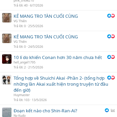
pink_snow210
Trả lời
40
6/7/2026
KẺ MANG TRO TÀN CUỐI CÙNG
VG Thiên
Trả lời
0
25/5/2026
KẺ MANG TRO TÀN CUỐI CÙNG
VG Thiên
Trả lời
0
24/5/2026
10 lí do khiến Conan hơn 30 năm chưa hết
hell_angel1795
Trả lời
2
21/5/2026
Tổng hợp về Shuichi Akai -Phần 2- (tổng hợp
những lần Akai xuất hiện trong truyện từ đầu
đến giờ)
Huymaster
Trả lời
103
13/5/2026
Đoạn kết nào cho Shin-Ran-Ai?
ì
Ny Kudo