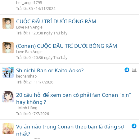
i
hell_angel1795
Trả lời
35
14/11/2024
CUỘC ĐẤU TRÍ DƯỚI BÓNG RÂM
Love Ran Angle
Trả lời
1
20:38 ngày Thứ bảy
(Conan) CUỘC ĐẤU TRÍ DƯỚI BÓNG RÂM
Love Ran Angle
Trả lời
0
20:36 ngày Thứ bảy
Shinichi-Ran or Kaito-Aoko?
ì
keohamhap
Trả lời
21
11/7/2026
n
h
20 câu hỏi để xem bạn có phải fan Conan "xịn"
c
hay không ?
h
- Minh Hằng -
ọ
Trả lời
0
7/7/2026
n
Vụ án nào trong Conan theo bạn là đáng sợ
nhất?