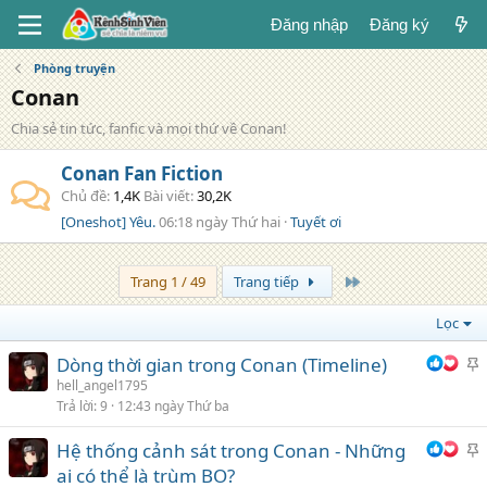
Đăng nhập
Đăng ký
Phòng truyện
Conan
Chia sẻ tin tức, fanfic và mọi thứ về Conan!
Conan Fan Fiction
Chủ đề
1,4K
Bài viết
30,2K
[Oneshot] Yêu.
06:18 ngày Thứ hai
Tuyết ơi
Trang cuối
Trang 1 / 49
Trang tiếp
Lọc
Dòng thời gian trong Conan (Timeline)
h
hell_angel1795
Trả lời
9
12:43 ngày Thứ ba
i
Hệ thống cảnh sát trong Conan - Những
h
ai có thể là trùm BO?