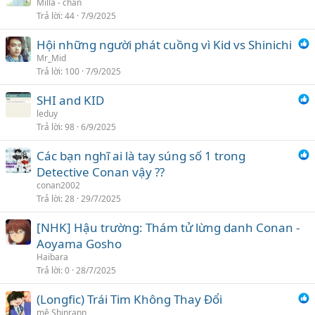
Milla - chan
Trả lời
44
7/9/2025
Hội những người phát cuồng vì Kid vs Shinichi
Mr_Mid
Trả lời
100
7/9/2025
SHI and KID
leduy
Trả lời
98
6/9/2025
Các bạn nghĩ ai là tay súng số 1 trong
Detective Conan vậy ??
conan2002
Trả lời
28
29/7/2025
[NHK] Hậu trường: Thám tử lừng danh Conan -
Aoyama Gosho
Haibara
Trả lời
0
28/7/2025
(Longfic) Trái Tim Không Thay Đổi
mê Shinrann