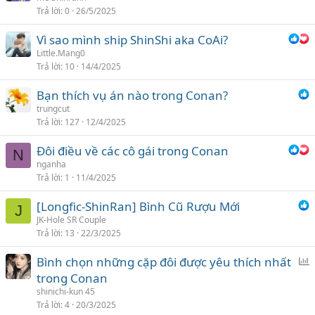
Trả lời
0
26/5/2025
Vì sao mình ship ShinShi aka CoAi?
Little.Mang0
Trả lời
10
14/4/2025
Bạn thích vụ án nào trong Conan?
trungcut
Trả lời
127
12/4/2025
Đôi điều về các cô gái trong Conan
N
nganha
Trả lời
1
11/4/2025
[Longfic-ShinRan] Bình Cũ Rượu Mới
J
JK-Hole SR Couple
Trả lời
13
22/3/2025
Bình chọn những cặp đôi được yêu thích nhất
ì
trong Conan
n
shinichi-kun 45
h
Trả lời
4
20/3/2025