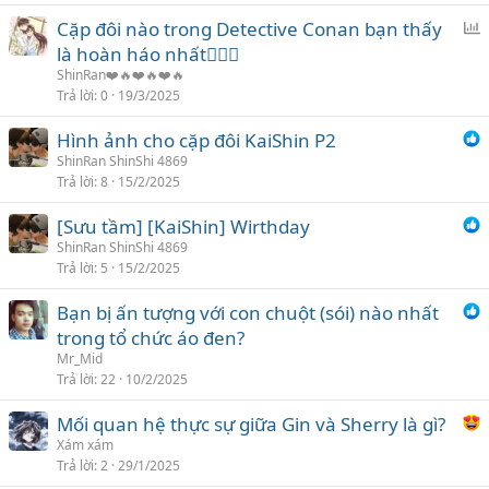
c
Cặp đôi nào trong Detective Conan bạn thấy
h
ì
là hoàn háo nhất❤️‍🔥💋
ọ
n
n
ShinRan❤️🔥❤️🔥❤️🔥
h
Trả lời
0
19/3/2025
c
Hình ảnh cho cặp đôi KaiShin P2
h
ShinRan ShinShi 4869
ọ
Trả lời
8
15/2/2025
n
[Sưu tầm] [KaiShin] Wirthday
ShinRan ShinShi 4869
Trả lời
5
15/2/2025
Bạn bị ấn tượng với con chuột (sói) nào nhất
trong tổ chức áo đen?
Mr_Mid
Trả lời
22
10/2/2025
Mối quan hệ thực sự giữa Gin và Sherry là gì?
Xám xám
Trả lời
2
29/1/2025