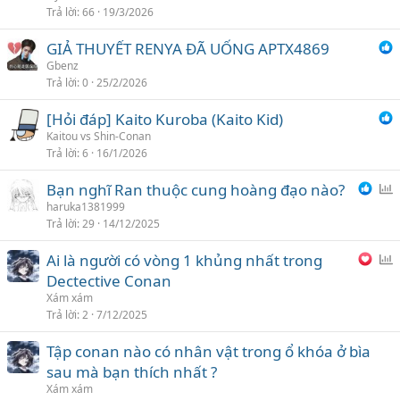
Trả lời
66
19/3/2026
n
h
GIẢ THUYẾT RENYA ĐÃ UỐNG APTX4869
c
Gbenz
h
Trả lời
0
25/2/2026
ọ
n
[Hỏi đáp] Kaito Kuroba (Kaito Kid)
Kaitou vs Shin-Conan
Trả lời
6
16/1/2026
Bạn nghĩ Ran thuộc cung hoàng đạo nào?
ì
haruka1381999
Trả lời
29
14/12/2025
n
h
Ai là người có vòng 1 khủng nhất trong
c
ì
Dectective Conan
h
n
Xám xám
ọ
h
Trả lời
2
7/12/2025
n
c
Tập conan nào có nhân vật trong ổ khóa ở bìa
h
sau mà bạn thích nhất ?
ọ
n
Xám xám