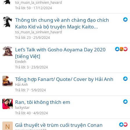
toi_muon_la_sinhvien_havard
ọ
Trả lời
59
17/12/2024
n
Thông tin chung về anh chàng đạo chích
Kaito Kid và bộ truyện Magic Kaito...
toi_muon_la_sinhvien_havard
Trả lời
23
25/9/2024
Let’s Talk with Gosho Aoyama Day 2020
[tiếng Việt]
Eindeh
Trả lời
3
23/9/2024
Tổng hợp Fanart/ Quote/ Cover by Hải Anh
Hải Anh
Trả lời
7
5/9/2024
Ran, tôi không thích em
luckystar
Trả lời
40
4/9/2024
Giả thuyết về trùm cuối truyện Conan
N