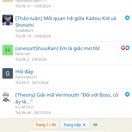
nguoiyeutruyen177
Trả lời
21
10/8/2024
[Thảo luận] Mối quan hệ giữa Kaitou Kid và
Shinichi
Gmbb4023
Trả lời
19
10/8/2024
(onesortShuuRan) Em là giấc mơ tôi!
H
hana ran
Trả lời
2
3/8/2024
Hỏi đáp
Fanconan231
Trả lời
0
30/7/2024
[Theory] Giải mã Vermouth "Đối với Boss, cô
ấy là..."
K U M I K O
Trả lời
46
28/7/2024
Trang cuối
Trang 1 / 49
Trang tiếp