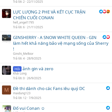
Trả lời
2
22/11/2025
LỰC LƯỢNG 2 PHE VÀ KẾT CỤC TRẬN
CHIẾN CUỐI CONAN
hell_angel1795
Trả lời
6
21/11/2025
GINSHERRY - A SNOW WHITE QUEEN - GIN
làm hết khả năng bảo vệ mạng sống của Sherry
!
Ginshi_Melkior
Trả lời
4
28/9/2025
ảnh gin và zero
Hỏi
Khải Long
Trả lời
0
26/9/2025
Đề thi dành cho các Fans iêu quý DC
M
maidung123
Trả lời
12
7/9/2025
Đố vui Conan ☺