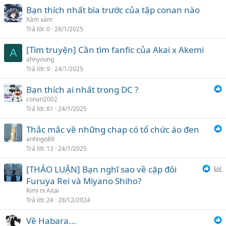
Bạn thích nhất bìa trước của tập conan nào
Xám xám
Trả lời
0
28/1/2025
[Tìm truyện] Cần tìm fanfic của Akai x Akemi
A
ahnyoung
Trả lời
9
24/1/2025
Bạn thích ai nhất trong DC ?
conan2002
Trả lời
81
24/1/2025
Thắc mắc về những chap có tổ chức áo đen
anhngo89
Trả lời
13
24/1/2025
[THẢO LUẬN] Bạn nghĩ sao về cặp đôi
ì
Furuya Rei và Miyano Shiho?
n
Kimi ni Aitai
h
Trả lời
24
28/12/2024
c
Về Habara...
h