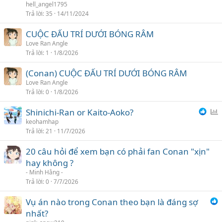
i
hell_angel1795
Trả lời
35
14/11/2024
CUỘC ĐẤU TRÍ DƯỚI BÓNG RÂM
Love Ran Angle
Trả lời
1
1/8/2026
(Conan) CUỘC ĐẤU TRÍ DƯỚI BÓNG RÂM
Love Ran Angle
Trả lời
0
1/8/2026
Shinichi-Ran or Kaito-Aoko?
ì
keohamhap
Trả lời
21
11/7/2026
n
h
20 câu hỏi để xem bạn có phải fan Conan "xịn"
c
hay không ?
h
- Minh Hằng -
ọ
Trả lời
0
7/7/2026
n
Vụ án nào trong Conan theo bạn là đáng sợ
nhất?