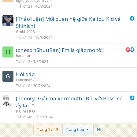
nguoiyeutruyen177
Trả lời
21
10/8/2024
[Thảo luận] Mối quan hệ giữa Kaitou Kid và
Shinichi
Gmbb4023
Trả lời
19
10/8/2024
(onesortShuuRan) Em là giấc mơ tôi!
H
hana ran
Trả lời
2
3/8/2024
Hỏi đáp
Fanconan231
Trả lời
0
30/7/2024
[Theory] Giải mã Vermouth "Đối với Boss, cô
ấy là..."
K U M I K O
Trả lời
46
28/7/2024
Trang cuối
Trang 1 / 49
Trang tiếp