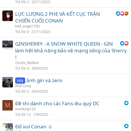
Trả lời
2
22/11/2025
LỰC LƯỢNG 2 PHE VÀ KẾT CỤC TRẬN
CHIẾN CUỐI CONAN
hell_angel1795
Trả lời
6
21/11/2025
GINSHERRY - A SNOW WHITE QUEEN - GIN
làm hết khả năng bảo vệ mạng sống của Sherry
!
Ginshi_Melkior
Trả lời
4
28/9/2025
ảnh gin và zero
Hỏi
Khải Long
Trả lời
0
26/9/2025
Đề thi dành cho các Fans iêu quý DC
M
maidung123
Trả lời
12
7/9/2025
Đố vui Conan ☺