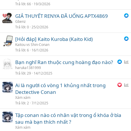
Trả lời
66
19/3/2026
n
h
GIẢ THUYẾT RENYA ĐÃ UỐNG APTX4869
c
Gbenz
h
Trả lời
0
25/2/2026
ọ
n
[Hỏi đáp] Kaito Kuroba (Kaito Kid)
Kaitou vs Shin-Conan
Trả lời
6
16/1/2026
Bạn nghĩ Ran thuộc cung hoàng đạo nào?
ì
haruka1381999
Trả lời
29
14/12/2025
n
h
Ai là người có vòng 1 khủng nhất trong
c
ì
Dectective Conan
h
n
Xám xám
ọ
h
Trả lời
2
7/12/2025
n
c
Tập conan nào có nhân vật trong ổ khóa ở bìa
h
sau mà bạn thích nhất ?
ọ
n
Xám xám