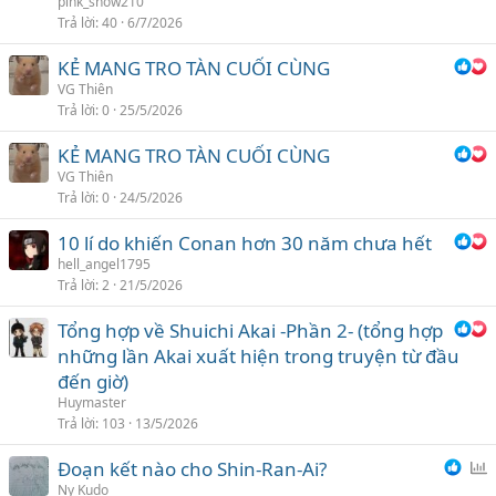
pink_snow210
Trả lời
40
6/7/2026
KẺ MANG TRO TÀN CUỐI CÙNG
VG Thiên
Trả lời
0
25/5/2026
KẺ MANG TRO TÀN CUỐI CÙNG
VG Thiên
Trả lời
0
24/5/2026
10 lí do khiến Conan hơn 30 năm chưa hết
hell_angel1795
Trả lời
2
21/5/2026
Tổng hợp về Shuichi Akai -Phần 2- (tổng hợp
những lần Akai xuất hiện trong truyện từ đầu
đến giờ)
Huymaster
Trả lời
103
13/5/2026
Đoạn kết nào cho Shin-Ran-Ai?
ì
Ny Kudo