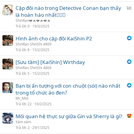
c
Cặp đôi nào trong Detective Conan bạn thấy
h
ì
là hoàn háo nhất❤️‍🔥💋
ọ
n
n
ShinRan❤️🔥❤️🔥❤️🔥
h
Trả lời
0
19/3/2025
c
Hình ảnh cho cặp đôi KaiShin P2
h
ShinRan ShinShi 4869
ọ
Trả lời
8
15/2/2025
n
[Sưu tầm] [KaiShin] Wirthday
ShinRan ShinShi 4869
Trả lời
5
15/2/2025
Bạn bị ấn tượng với con chuột (sói) nào nhất
trong tổ chức áo đen?
Mr_Mid
Trả lời
22
10/2/2025
Mối quan hệ thực sự giữa Gin và Sherry là gì?
Xám xám
Trả lời
2
29/1/2025