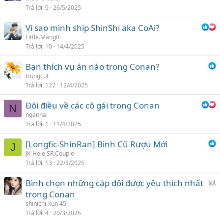
Trả lời
0
26/5/2025
Vì sao mình ship ShinShi aka CoAi?
Little.Mang0
Trả lời
10
14/4/2025
Bạn thích vụ án nào trong Conan?
trungcut
Trả lời
127
12/4/2025
Đôi điều về các cô gái trong Conan
N
nganha
Trả lời
1
11/4/2025
[Longfic-ShinRan] Bình Cũ Rượu Mới
J
JK-Hole SR Couple
Trả lời
13
22/3/2025
Bình chọn những cặp đôi được yêu thích nhất
ì
trong Conan
n
shinichi-kun 45
h
Trả lời
4
20/3/2025