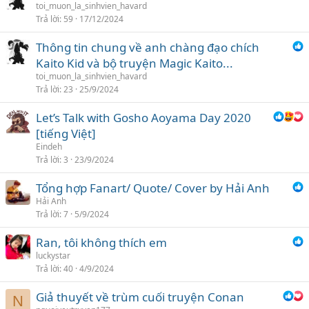
toi_muon_la_sinhvien_havard
ọ
Trả lời
59
17/12/2024
n
Thông tin chung về anh chàng đạo chích
Kaito Kid và bộ truyện Magic Kaito...
toi_muon_la_sinhvien_havard
Trả lời
23
25/9/2024
Let’s Talk with Gosho Aoyama Day 2020
[tiếng Việt]
Eindeh
Trả lời
3
23/9/2024
Tổng hợp Fanart/ Quote/ Cover by Hải Anh
Hải Anh
Trả lời
7
5/9/2024
Ran, tôi không thích em
luckystar
Trả lời
40
4/9/2024
Giả thuyết về trùm cuối truyện Conan
N