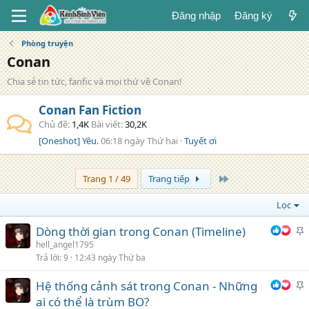
Đăng nhập
Đăng ký
Phòng truyện
Conan
Chia sẻ tin tức, fanfic và mọi thứ về Conan!
Conan Fan Fiction
Chủ đề
1,4K
Bài viết
30,2K
[Oneshot] Yêu.
06:18 ngày Thứ hai
Tuyết ơi
Trang cuối
Trang 1 / 49
Trang tiếp
Lọc
Dòng thời gian trong Conan (Timeline)
h
hell_angel1795
Trả lời
9
12:43 ngày Thứ ba
i
Hệ thống cảnh sát trong Conan - Những
h
ai có thể là trùm BO?