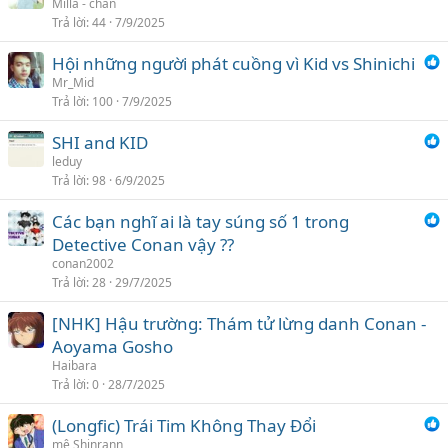
Milla - chan
Trả lời
44
7/9/2025
Hội những người phát cuồng vì Kid vs Shinichi
Mr_Mid
Trả lời
100
7/9/2025
SHI and KID
leduy
Trả lời
98
6/9/2025
Các bạn nghĩ ai là tay súng số 1 trong
Detective Conan vậy ??
conan2002
Trả lời
28
29/7/2025
[NHK] Hậu trường: Thám tử lừng danh Conan -
Aoyama Gosho
Haibara
Trả lời
0
28/7/2025
(Longfic) Trái Tim Không Thay Đổi
mê Shinrann