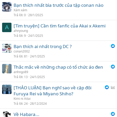
Bạn thích nhất bìa trước của tập conan nào
Xám xám
Trả lời
0
28/1/2025
[Tìm truyện] Cần tìm fanfic của Akai x Akemi
A
ahnyoung
Trả lời
9
24/1/2025
Bạn thích ai nhất trong DC ?
conan2002
Trả lời
81
24/1/2025
Thắc mắc về những chap có tổ chức áo đen
anhngo89
Trả lời
13
24/1/2025
[THẢO LUẬN] Bạn nghĩ sao về cặp đôi
ì
Furuya Rei và Miyano Shiho?
n
Kimi ni Aitai
h
Trả lời
24
28/12/2024
c
Về Habara...
h